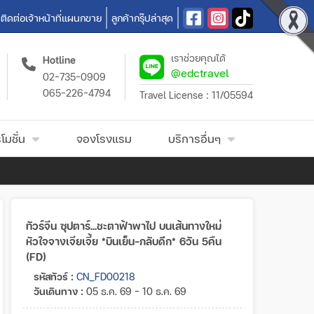
ติดต่อเจ้าหน้าที่แผนกขาย
ลูกค้ากรุ๊ปล่าสุด
เราช่วยคุณได้
Hotline
@edctravel
02-735-0909
065-226-4794
Travel License : 11/05594
โมชั่น
จองโรงแรม
บริการอื่นๆ
ทัวร์จีน ซุปตาร์...ชะตาฟ้าพาไป บนเส้นทางใหม่
หัวใจจางเจียเจี้ย *บินเย็น-กลับดึก* 6วัน 5คืน
(FD)
รหัสทัวร์ :
CN_FD00218
วันเดินทาง :
05 ธ.ค. 69 - 10 ธ.ค. 69