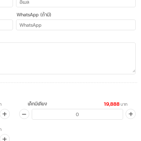
WhatsApp (ถ้ามี)
เด็กมีเตียง
19,888
ท
บาท
ท