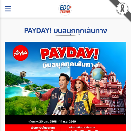
PAYDAY! บินสนุกทุกเส้นทาง