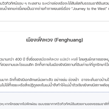
มวิวทิวทัศน์รอบ ๆ ทะเลสาบ ระหว่างล่องเรือจะได้สัมผัสกับธรรมชาติอันสวยงา
เวณน้ำตกแห่งนี้เคยเป็นฉากถ่ายทำภาพยนตร์เรื่อง
“Journey to the West”
ห
เมืองเฟิ่งหวง (Fenghuang)
ยาวนานกว่า 400 ปี
ซึ่งชื่อของ
เมืองฟ่งหวง แปลว่า หงส์
โดยศูนย์กลางของหมู่บ
ี่สวยงามและโรแมนติก อีกทั้งภายในเมืองยังมีสถานที่อันเก่าแก่ที่ถูกรักษาไว้อย
 อีกทั้งยังมีเอกลักษณ์เฉพาะตัว อย่างเช่น ช่วงเช้า อาจจะเห็นชาวบ้านใช้น
้น
ไม่ได้ทิ้งขยะหรือสิ่งปฏิกูลลงในแม่น้ำจึงทำให้แม่น้ำถัวเจียงยังคงมีสภาพดีอยู
ๆ ชิวๆ หากใครอยากไปพักผ่อน ชมบรรยากาศวิวทิวทัศน์อันสวยงามของธรรมชาติที่จ