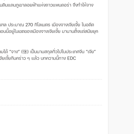
เป็นดินแดนภูเขาลอยฟ้าแห่งดาวแพนดอร่า
จึงทำให้จาง
ณฑล
ประมาณ
270
กิโลเมตร เมืองจางเจียเจี้ย
ในอดีต
ตอนนี้อยู่ในเขตของเมืองจางเจียเจี้ย
มานานตั้งแต่สมัยยุค
มได้
“
จาง
” (张)
เป็นนามสกุลทั่วไปในประเทศจีน
“
เจีย
”
ียเจี้ยกันคร่าว
ๆ
แล้ว
บทความนี้ทาง
EDC