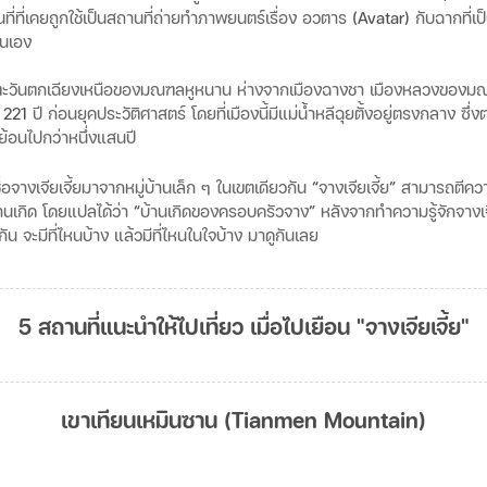
ที่ที่เคยถูกใช้เป็นสถานที่ถ่ายทำภาพยนตร์เรื่อง
อวตาร
(Avatar)
กับฉากที่
ั่นเอง
ะวันตกเฉียงเหนือของมณฑลหูหนาน
ห่างจากเมืองฉางชา
เมืองหลวงของม
221
ปี
ก่อนยุคประวัติศาสตร์
โดยที่เมืองนี้มีแม่น้ำหลีฉุยตั้งอยู่ตรงกลาง
ซึ่ง
ย้อนไปกว่าหนึ่งแสนปี
ชื่อจางเจียเจี้ยมาจากหมู่บ้านเล็ก
ๆ
ในเขตเดียวกัน
“
จางเจียเจี้ย
”
สามารถตีควา
านเกิด
โดยแปลได้ว่า
“
บ้านเกิดของครอบครัวจาง
”
หลังจากทำความรู้จักจางเจ
กัน
จะมีที่ไหนบ้าง
แล้วมีที่ไหนในใจบ้าง
มาดูกันเลย
5 สถานที่แนะนำให้ไปเที่ยว เมื่อไปเยือน "จางเจียเจี้ย"
เขาเทียนเหมินซาน (Tianmen Mountain)