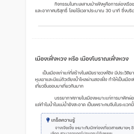
กิจกรรมในทะเลสาบเป่าเฟิงหูคือการล่องเรือช
และอากาศบริสุทธิ์ โดยใช้เวลาประมาณ 30 นาที ซึ่งบริ
เมืองเฟิ่งหวง หรือ เมืองโบราณเฟิ่งหวง
เป็นเมืองเก่าแก่ที่สร้างในสมัยราชวงศ์ชิง มีประวัติ
หุบเขาและมีแม่ถัวเจียงน้ำไหลผ่านสองฝั่ง ทำให้เป็นเมืองท
เที่ยวชื่นชอบมาเที่ยวกันมาก
บรรยากาศภายในเมืองเหมาะแก่การมาพักผ่อนมาก
แต่ทำไมน้ำในแม่น้ำยังสะอาด เป็นเพราะคนจีนในระแวกนั
เกร็ดความรู้
จางเจียเจี้ย เหมาะกับนักท่องเที่ยวสายสบาย
เลือก สามารถขอดูโปรแกรมได้เลยยย