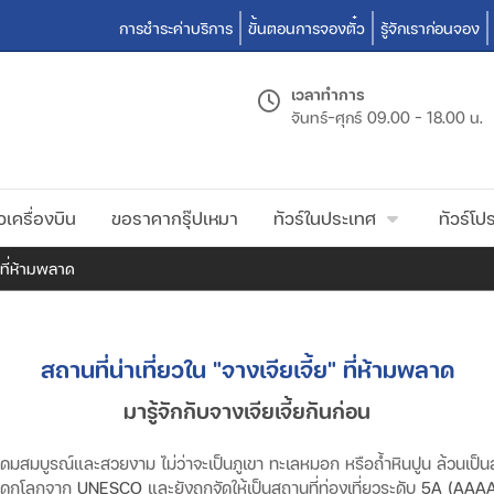
การชำระค่าบริการ
ขั้นตอนการจองตั๋ว
รู้จักเราก่อนจอง
เวลาทำการ
จันทร์-ศุกร์
09.00 - 18.00 น.
วเครื่องบิน
ขอราคากรุ๊ปเหมา
ทัวร์ในประเทศ
ทัวร์โปร
" ที่ห้ามพลาด
สถานที่น่าเที่ยวใน "จางเจียเจี้ย" ที่ห้ามพลาด
มารู้จักกับจางเจียเจี้ยกันก่อน
ิที่อุดมสมบูรณ์และสวยงาม
ไม่ว่าจะเป็นภูเขา
ทะเลหมอก
หรือถ้ำหินปูน
ล้วนเป็น
มรดกโลกจาก
UNESCO
และยังถูกจัดให้เป็นสถานที่ท่องเที่ยวระดับ
5A (AAA