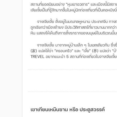
สถานที่ยอดนิยมอย่าง
“
หุบเขาอวตาร
”
และเมืองนี้มีสถาน
เจียเจี้ยเป็นที่รู้จักมากขึ้นในหมู่นักท่องเที่ยวที่เป็นคอหนังน
จางเจียเจี้ย
ตั้งอยู่ในมณฑลหูหนาน
ประเทศจีน
ทางต
ถูกเรียกว่าเมืองต้ายง
มีประวัติศาสตร์ที่ยาวนานมากกว่า
หิน
แสดงให้เห็นถึงการตั้งรกรากของมนุษย์ในบริเวณนั้น
จางเจียเจี้ย
มาจากหมู่บ้านเล็ก
ๆ
ในเขตเดียวกัน
ซึ่ง
(家)
แปลได้ว่า
“
ครอบครัว
”
และ
“
เจี้ย
” (界)
แปลว่า
“
บ้
TREVEL
อยากแนะนำ
5
สถานที่ท่องเที่ยวในจางเจียเจี้ย
เขาเทียนเหมินซาน
หรือ
ประตูสวรรค์