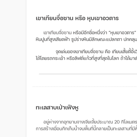
เขาเทียนจื่อซาน หรือ
หุบเขาอวตาร
เขาเทียนจื่อซาน
หรือมีอีกชื่อหนึ่งว่า “หุบเขาอวตา
หินปูนที่สูงเสียดฟ้า รูปร่างหินมีลักษณะแปลกตา ปกคลุม
จุดเด่นของเขาเทียนจื่อซาน คือ เทียนเสี้ยตี้อี
ได้โดยรถกระเช้า หรือลิฟต์แก้วที่สูงที่สุดในโลก ถ้าได้มาเ
ทะเลสาบเป่าเฟิงหู
อยู่ห่างจากอุทยานจางเจียเจี้ยประมาณ 20 กิโลเมตร 
การสร้างเขื่อนกักเก็บน้ำจนพื้นที่นี้กลายเป็นทะเลสาบที่ม