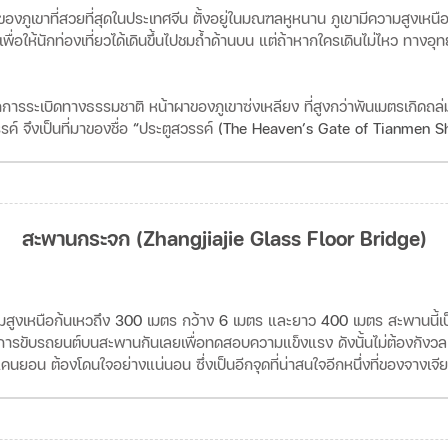
ของภูเขาที่สวยที่สุดในประเทศจีน
ตั้งอยู่ในมณฑลหูหนาน
ภูเขามีความสูงเหนื
เพื่อให้นักท่องเที่ยวได้เดินขึ้นไปชมถ้ำด้านบน
แต่ถ้าหากใครเดินไม่ไหว
ทางอุทย
ากการระเบิดทางธรรมชาติ
หน้าผาของภูเขาซ่งเหลียง
ที่สูงกว่าพันเมตรเกิดถ
รค์
จึงเป็นที่มาของชื่อ
“
ประตูสวรรค์
(The Heaven’s Gate of Tianmen S
สะพานกระจก (Zhangjiajie Glass Floor Bridge)
สูงเหนือก้นเหวถึง
300
เมตร
กว้าง
6
เมตร
และยาว
400
เมตร
สะพานนี้เ
การขับรถยนต์บนสะพานกันเลยเพื่อทดสอบความแข็งแรง
ดังนั้นไม่ต้องกัง
์แคนยอน
ต้องโดนใจอย่างแน่นอน
ซึ่งเป็นอีกจุดที่น่าสนใจอีกหนึ่งที่ของจางเจี