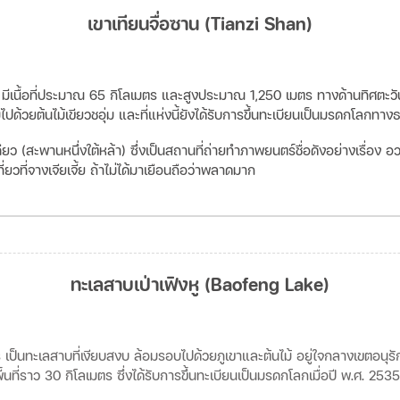
เขาเทียนจื่อซาน (Tianzi Shan)
ร” มีเนื้อที่ประมาณ 65 กิโลเมตร และสูงประมาณ 1,250 เมตร ทางด้านทิศตะวันออ
ไปด้วยต้นไม้เขียวชอุ่ม และที่แห่งนี้ยังได้รับการขึ้นทะเบียนเป็นมรดกโลกทา
้เฉียว (สะพานหนึ่งใต้หล้า) ซึ่งเป็นสถานที่ถ่ายทำภาพยนตร์ชื่อดังอย่างเรื่อง
อว
ที่ยวที่จางเจียเจี้ย ถ้าไม่ได้มาเยือนถือว่าพลาดมาก
ทะเลสาบเป่าเฟิงหู (Baofeng Lake)
เป็นทะเลสาบที่เงียบสงบ ล้อมรอบไปด้วยภูเขาและต้นไม้ อยู่ใจกลางเขตอนุรัก
ีพื้นที่ราว 30 กิโลเมตร ซึ่งได้รับการขึ้นทะเบียนเป็นมรดกโลกเมื่อปี พ.ศ. 2535