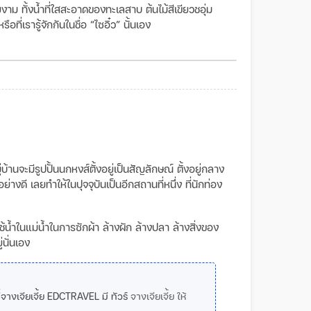
ม ทั้งน้ำที่ใสสะอาดของทะเลสาบ ต้นไม้สีเขียวชอุ่ม
รือที่เรารู้จักกันในชื่อ
“ไซอิ๋ว”
นั้นเอง
้านจะมีรูปปั้นนกหงส์ตั้งอยู่เป็นสัญลักษณ์
ตั้งอยู่กลาง
่างดี เลยทำให้ในปุจจุบันเป็นอีกสถานที่หนึ่ง ที่นักท่อง
้ำในแม่น้ำในการซักผ้า ล้างผัก ล้างปลา ล้างสิ่งของ
่นั่นเอง
างเจียเจี้ย EDCTRAVEL มี ทัวร์
จางเจียเจี้ย ให้