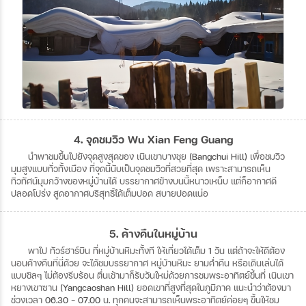
4. จุดชมวิว Wu Xian Feng Guang
นำพาชมขึ้นไปยังจุดสูงสุดของ
เนินเขาบางชุย
(Bangchui Hill)
เพื่อชมวิว
มุมสูงแบบทั่วทั้งเมือง
ที่จุดนี้นับเป็นจุดชมวิวที่สวยที่สุด
เพราะสามารถเห็น
ทิวทัศน์มุมกว้างของหมู่บ้านได้
บรรยากาศข้างบนนี้หนาวเหน็บ
แต่ก็อากาศดี
ปลอดโปร่ง
สูดอากาศบริสุทธิ์ได้เต็มปอด
สบายปอดแน่อ
5. ค้างคืนในหมู่บ้าน
พาไป
ทัวร์ฮาร์บิน
ที่หมู่บ้านหิมะทั้งที
ให้เที่ยวได้เต็ม
1
วัน
แต่ถ้าจะให้ดีต้อง
นอนค้างคืนที่นี่ด้วย
จะได้ชมบรรยากาศ
หมู่บ้านหิมะ
ยามค่ำคืน
หรือเดินเล่นได้
แบบชิลๆ
ไม่ต้องรีบร้อน
ตื่นเช้ามาก็รับวันใหม่ด้วยการชมพระอาทิตย์ขึ้นที่
เนินเขา
หยางเขาซาน
(Yangcaoshan Hill)
ยอดเขาที่สูงที่สุดในภูมิภาค
แนะนำว่าต้องมา
ช่วงเวลา
06.30 – 07.00
น
.
ทุกคนจะสามารถเห็นพระอาทิตย์ค่อยๆ
ขึ้นให้ชม