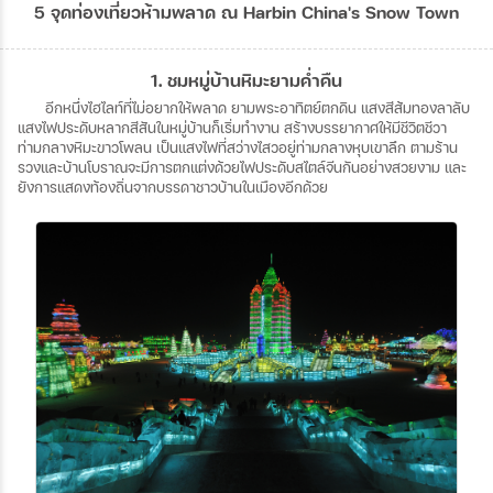
5 จุดท่องเที่ยวห้ามพลาด ณ Harbin China's Snow Town
1. ชมหมู่บ้านหิมะยามค่ำคืน
อีกหนึ่งไฮไลท์ที่ไม่อยากให้พลาด
ยามพระอาทิตย์ตกดิน
แสงสีส้มทองลาลับ
แสงไฟประดับหลากสีสันในหมู่บ้านก็เริ่มทำงาน
สร้างบรรยากาศให้มีชีวิตชีวา
ท่ามกลางหิมะขาวโพลน
เป็นแสงไฟที่สว่างไสวอยู่ท่ามกลางหุบเขาลึก
ตามร้าน
รวงและบ้านโบราณจะมีการตกแต่งด้วยไฟประดับสไตล์จีนกันอย่างสวยงาม
และ
ยังการแสดงท้องถิ่นจากบรรดาชาวบ้านในเมืองอีกด้วย