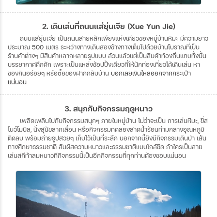
2. เดินเล่นที่ถนนแส่ยุ่นเจีย (Xue Yun Jie)
ถนนแส่ยุ่นเจีย
เป็นถนนสายหลักเพียงแห่งเดียวของหมู่บ้านหิมะ
มีความยาว
ประมาณ
500
เมตร
ระหว่างทางเดินสองข้างทางเต็มไปด้วยบ้านโบราณที่เป็น
ร้านค้าต่างๆ
มีสินค้าหลากหลายรูปแบบ
ล้วนแล้วแต่เป็นสินค้าท้องถิ่นแทบทั้งนั้น
บรรยากาศคึกคัก
เพราะเป็นแหล่งช้อปปิ้งเดียวที่ให้นักท่องเที่ยวได้เดินเล่น
หา
ของกินอร่อยๆ
หรือซื้อของฝากกลับบ้าน
บอกเลยเงินไหลออกจากกระเป๋า
แน่นอน
3. สนุกกับกิจกรรมฤดูหนาว
เพลิดเพลินไปกับกิจกรรมสนุกๆ
ภายในหมู่บ้าน
ไม่ว่าจะเป็น
การเล่นหิมะ
,
ขี่ส
โนว์โมบิล
,
นั่งสุนัขลากเลื่อน
หรือกิจกรรมทดลองสาดน้ำร้อนท่ามกลางอุณหภูมิ
ติดลบ
พร้อมถ่ายรูปสวยๆ
เก็บไว้เป็นที่ระลึก
นอกจากนี้ยังมีกิจกรรมเดินป่า
เส้น
ทางศึกษาธรรมชาติ
สัมผัสความหนาวและธรรมชาติแบบใกล้ชิด
ถ้าใครเป็นสาย
เล่นสกีท้าลมหนาวทีกิจกรรมนี้เป็นอีกกิจกรรมที่ทุกท่านต้องชอบแน่นอน