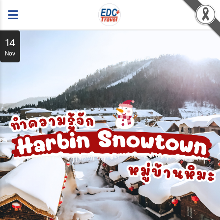
14
Nov