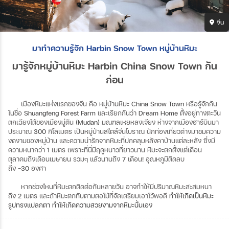
จีน
มาทำความรู้จัก Harbin Snow Town หมู่บ้านหิมะ
มารู้จัก
หมู่บ้านหิมะ
Harbin China Snow Town กัน
ก่อน
เมืองหิมะแห่งแรกของจีน
คือ
หมู่บ้านหิมะ
China Snow Town
หรือรู้จักกัน
ในชื่อ
Shuangfeng Forest Farm
และเรียกกันว่า
Dream Home
ตั้งอยู่ทางตะวัน
ตกเฉียงใต้ของเมืองมู่ตัน
(Mudan)
มณฑลเหยหลงเจียง
ห่างจากเมืองฮาร์บินมา
ประมาณ
300
กิโลเมตร
เป็นหมู่บ้านสไตล์จีนโบราณ
นักท่องเที่ยวต่างมาชมความ
งดงามของหมู่บ้าน
และความน่ารักจากหิมะที่ปกคลุมหลังคาบ้านแต่ละหลัง
ซึ่งมี
ความหนากว่า
1
เมตร
เพราะที่นี่มีฤดูหนาวที่ยาวนาน
หิมะจะตกตั้งแต่เดือน
ตุลาคมถึงเดือนเมษายน
รวมๆ
แล้วนานถึง
7
เดือน
!
อุณหภูมิติดลบ
ถึง
-30
องศา
หากช่วงไหนที่หิมะตกติดต่อกันหลายวัน
อาจทำให้มีปริมาณหิมะสะสมหนา
ถึง
2
เมตร
และถ้าหิมะตกทับตามตอไม้ที่จัดเตรียมเอาไว้พอดี
ทำให้เกิดเป็นหิมะ
รูปทรงแปลกตา ทำให้เกิดความสวยงามจากหิมะนั้นเอง