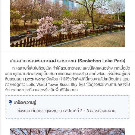
สวนสาธารณะริมทะเลสาบซอกชน (Seokchon Lake Park)
ทะเลสาบที่เต็มไปด้วยเป็ด
ทำให้สวนสาธารณะแห่งนี้โดดเด่นอย่างมากเมื่อมีด
อกซากุระบานสะพรั่งอยู่เต็มเส้นทางเดินรอบทะเลสาบ
อีกทั้งสวนแห่งนี้ยังอยู่ใกล้
กับสวนสนุก
Lotte World
อีกด้วย
ทำให้วิวทิวทัศน์ที่นี่สวยงามไม่เหมือนใคร
แถม
ด้วยหอดูดาว
Lotte World Tower Seoul Sky
ให้เราได้ดูวิวสวยงามท่ามกลางไป
ด้วยดอกซากุระที่บานสะพรั่งเต็มพื้นที่ได้เลยยย
เกร็ดความรู้
ช่วงเวลาที่ดอกซากุระจะบาน
:
สัปดาห์ที่
2 - 3
ของเดือนเมษาย