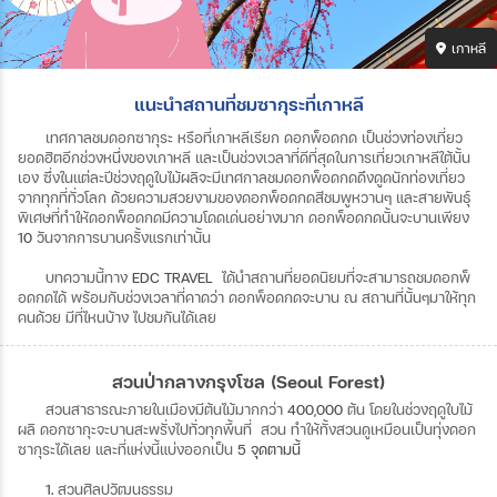
เกาหลี
แนะนำสถานที่ชมซากุระที่เกาหลี
เทศกาลชมดอกซากุระ
หรือที่เกาหลีเรียก
ดอกพ็อดกด
เป็นช่วงท่องเที่ยว
ยอดฮิตอีกช่วงหนึ่งของเกาหลี
และเป็นช่วงเวลาที่ดีที่สุดในการเที่ยวเกาหลีใต้นั้น
เอง
ซึ่งในแต่ละปีช่วงฤดูใบไม้ผลิจะมีเทศกาลชมดอกพ็อดกดดึงดูดนักท่องเที่ยว
จากทุกที่ทั่วโลก
ด้วยความสวยงามของดอกพ็อดกดสีชมพูหวานๆ
และสายพันธุ์
พิเศษที่ทำให้ดอกพ็อดกดมีความโดดเด่นอย่างมาก
ดอกพ็อดกดนั้นจะบานเพียง
10
วันจากการบานครั้งแรกเท่านั้น
บทความนี้ทาง
EDC TRAVEL
ได้นำสถานที่ยอดนิยมที่จะสามารถชมดอกพ็
อดกดได้
พร้อมกับช่วงเวลาที่คาดว่า
ดอกพ็อดกดจะบาน
ณ
สถานที่นั้นๆมาให้ทุก
คนด้วย
มีที่ไหนบ้าง
ไปชมกันได้เลย
สวนป่ากลางกรุงโซล (Seoul Forest)
สวนสาธารณะภายในเมืองมีต้นไม้มากกว่า
400,000
ต้น
โดยในช่วงฤดูใบไม้
ผลิ
ดอกซากุะจะบานสะพรั่งไปทั่วทุกพื้นที่
สวน
ทำให้ทั้งสวนดูเหมือนเป็นทุ่งดอก
ซากุระได้เลย
และที่แห่งนี้แบ่งออกเป็น
5 จุดตามนี้
1.
สวนศิลปวัฒนธรรม