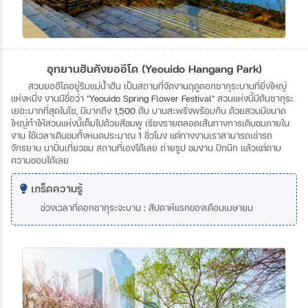
อุทยานฮันคังยออีโด (Yeouido Hangang Park)
สวนยออีโดอยู่ริมแม่น้ำฮัน
เป็นสถานที่จัดงานฤดูดอกซากุระบานที่ยิ่งใหญ่
แห่งหนึ่ง
งานมีชื่อว่า
"Yeouido Spring Flower Festival"
สวนแห่งนี้มีต้นซากุระ
เยอะมากที่สุดในโซ
,
มีมากถึง
1,500
ต้น
บานสะพรั่งพร้อมกัน
ด้วยสวนมีขนาด
ใหญ่ทำให้สวนแห่งนี้เต็มไปด้วยสีชมพู
เรียงรายตลอดเส้นทางการเดินชมภายใน
งาน
ใช้เวลาเดินชมทั้งหมดประมาณ
1
ชั่วโมง
แต่ทางงานเราสามารถเช่ารถ
จักรยาน
มาปั่นเที่ยวชม
สถานที่เองได้เลย
ถ่ายรูป
ชมงาน
ปิกนิก
แล้วแต่ตาม
ความชอบได้เลย
เกร็ดความรู้
ช่วงเวลาที่ดอกซากุระจะบาน
:
สัปดาห์แรกของเดือนเมษายน