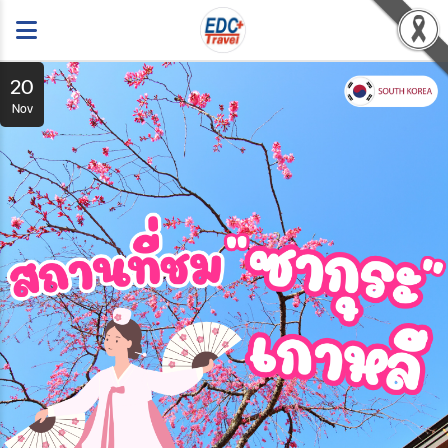
20
Nov