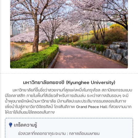
มหาวิทยาลัยคยองฮี (Kyunghee University)
มหาวิทยาลัยที่ขึ้นชื่อว่าสวยงามที่สุดแห่งหนึ่งในกรุงโซล
สถาปัตยกรรมแบบ
นีโอคลาสสิก
ภายในพื้นที่สีเขียวสำหรับการเดินเล่น
ระหว่างทางเดินรอบๆ
จะมี
น้ำพุขนาดยักษ์หน้ามหาวิทยาลัย
มีงานศิลปะและประติมากรรมตลอดเส้นทาง
เพื่อนำไปสู่สาขาวิชาวิจิตรศิลป์
โถงสันติภาพ
Grand Peace Hall
ที่สวยงามมาก
ให้เราได้เดินชมได้ตลอดเส้นทาง
เกร็ดความรู้
ช่วงเวลาที่คดอกซากุระจะบาน
:
กลางเดือนเมษายน