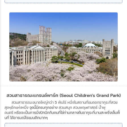
สวนสาธารณะแกรนด์พาร์ค (Seoul Children's Grand Park)
สวนสาธารณะขนาดใหญ่กว่า
5
พันไร่
หนึ่งในสถานที่ชมดอกซากุระที่สวย
สุดๆอีกแห่งหนึ่ง
จุดนี้มีครบทุกอย่าง
สวนสนุก
สวนพฤษศาสตร์
น้ำพุ
ดนตรี
หรือจะเป็นการนั่งปิกนิกกับคนที่ใช่ท่ามกลางต้นซากุระที่บานสะพรั่งเต็มพิ้
นที่ ได้อารมณ์โรแมนติกมากๆ