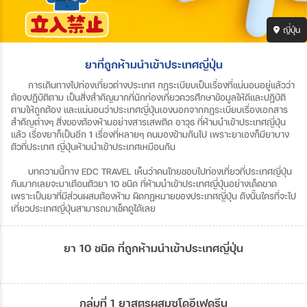
ญี่ปุ่น
ยาที่ถูกห้ามนำเข้าประเทศญี่ปุ่น
การเดินทางไปท่องเที่ยวต่างประเทศ
กฎระเบียบเป็นเรื่องที่แน่นอนอยู่แล้วว่า
ต้องปฏิบัติตาม เป็นสิ่งสำคัญมากที่นักท่องเที่ยวควรศึกษาข้อมูลให้ดีและปฏิบัติ
ตามให้ถูกต้อง
และแน่นอนว่าประเทศญี่ปุ่นเองนอกจากกฎระเบียบเรื่องเอกสาร
สำคัญต่างๆ
สิ่งของต้องห้ามอย่างสารเสพติด
อาวุธ
ที่ห้ามนำเข้าประเทศญี่ปุ่น
แล้ว
เรื่องยาก็เป็นอีก
1
เรื่องที่หลายๆ
คนมองข้ามกันไป
เพราะยาเองก็มียาบาง
ตัวที่ประเทศ
ญี่ปุ่นห้ามนำเข้าประเทศเหมือนกัน
บทความนี้ทาง EDC TRAVEL เห็นว่าคนไทยชอบไปท่องเที่ยวที่ประเทศญี่ปุ่น
กันมากเลยจะมาเตือนตัวยา 10 ชนิด ที่ห้ามนำเข้าประเทศญี่ปุ่นอย่างเด็ดขาด
เพราะเป็นยาที่มีส่วนผสมต้องห้าม
ผิดกฏหมายของประเทศญี่ปุ่น
ดังนั้นใครที่จะไป
เที่ยวประเทศญี่ปุ่นสามารถมาเช็คดูได้เลย
ยา 10 ชนิด ที่ถูกห้ามนำเข้าประเทศญี่ปุ่น
กลุ่มที่ 1 ยาสูตรผสมซูโดอีเฟดรีน