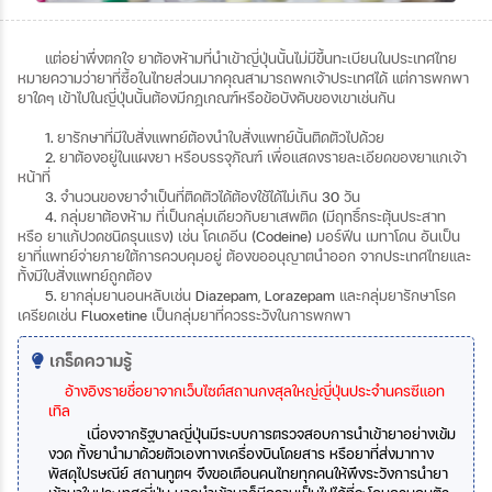
แต่อย่าพึ่งตกใจ
ยาต้องห้ามที่นำเข้าญี่ปุ่นนั้นไม่มีขึ้นทะเบียนในประเทศไทย
หมายความว่ายาที่ซื้อในไทยส่วนมากคุณสามารถพกเจ้าประเทศได้
แต่การพกพา
ยาใดๆ
เข้าไปในญี่ปุ่นนั้นต้องมีกฎเกณฑ์หรือข้อบังคับของเขาเช่นกัน
1.
ยารักษาที่มีใบสั่งแพทย์ต้องนำใบสั่งแพทย์นั้นติดตัวไปด้วย
2.
ยาต้องอยู่ในแผงยา
หรือบรรจุภัณฑ์
เพื่อแสดงรายละเอียดของยาแกเจ้า
หน้าที่
3.
จำนวนของยาจำเป็นที่ติดตัวได้ต้องใช้ได้ไม่เกิน
30
วัน
4.
กลุ่มยาต้องห้าม
ที่เป็นกลุ่มเดียวกับยาเสพติด
(
มีฤทธิ์กระตุ้นประสาท
หรือ
ยาแก้ปวดชนิดรุนแรง
)
เช่น
โคเดอีน
(Codeine)
มอร์ฟีน
เมทาโดน
อันเป็น
ยาที่แพทย์จ่ายภายใต้การควบคุมอยู่
ต้องขออนุญาตนำออก
จากประเทศไทยและ
ทั้งมีใบสั่งแพทย์ถูกต้อง
5.
ยากลุ่มยานอนหลับเช่น
Diazepam, Lorazepam
และกลุ่มยารักษาโรค
เครียดเช่น
Fluoxetine
เป็นกลุ่มยาที่ควรระวังในการพกพา
เกร็ดความรู้
อ้างอิงรายชื่อยาจากเว็บไซต์สถานกงสุลใหญ่ญี่ปุ่นประจำนครซีแอท
เทิล
เนื่องจากรัฐบาลญี่ปุ่นมีระบบการตรวจสอบการนำเข้ายาอย่างเข้ม
งวด
ทั้งยานำมาด้วยตัวเองทางเครื่องบินโดยสาร
หรือยาที่ส่งมาทาง
พัสดุไปรษณีย์
สถานทูตฯ
จึงขอเตือนคนไทยทุกคนให้พึงระวังการนำยา