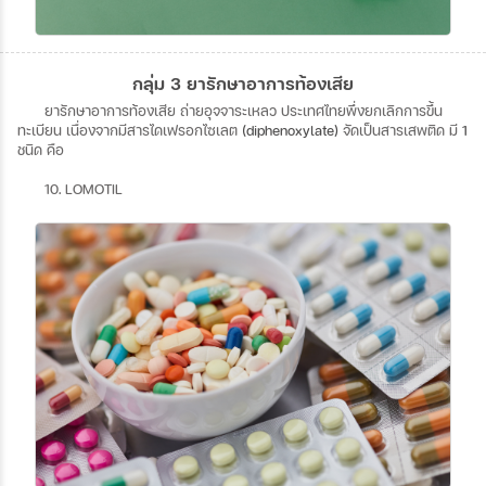
กลุ่ม 3 ยารักษาอาการท้องเสีย
ยารักษาอาการท้องเสีย
ถ่ายอุจจาระเหลว
ประเทศไทยพึ่งยกเลิกการขึ้น
ทะเบียน
เนื่องจากมีสารไดเฟรอกไซเลต
(diphenoxylate)
จัดเป็นสารเสพติด
มี
1
ชนิด
คือ
10. LOMOTIL