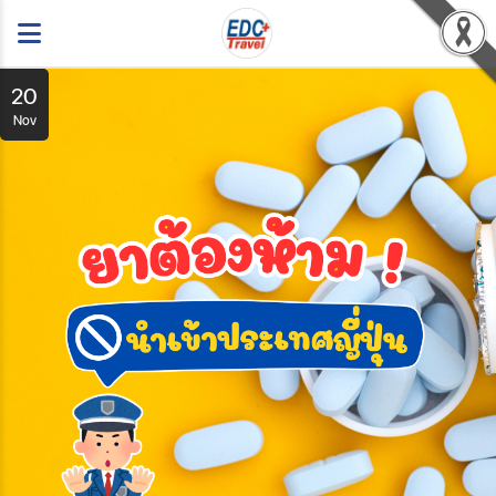
20
Nov