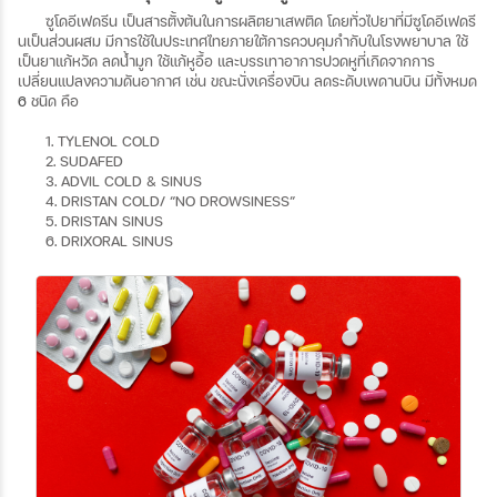
ซูโดอีเฟดรีน
เป็นสารตั้งต้นในการผลิตยาเสพติด
โดยทั่วไปยาที่มีซูโดอีเฟดรี
นเป็นส่วนผสม
มีการใช้ในประเทศไทยภายใต้การควบคุมกำกับในโรงพยาบาล
ใช้
เป็นยาแก้หวัด
ลดน้ำมูก
ใช้แก้หูอื้อ
และบรรเทาอาการปวดหูที่เกิดจากการ
เปลี่ยนแปลงความดันอากาศ
เช่น
ขณะนั่งเครื่องบิน
ลดระดับเพดานบิน
มีทั้งหมด
6
ชนิด
คือ
1. TYLENOL COLD
2. SUDAFED
3. ADVIL COLD & SINUS
4. DRISTAN COLD/ “NO DROWSINESS”
5. DRISTAN SINUS
6. DRIXORAL SINUS