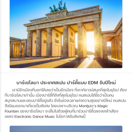
บาร์เซโลนา ประเทศสเปน ปาร์ตี้แบบ EDM รับปีใหม่
เรามีอีกเมืองที่บอกได้เลยว่าเป็นอีกเมือง
ที่เคาท์ดาวน์สนุกที่สุดในยุโรป
ต้อง
ที่บาร์เซโลนาเท่านั้น
เมืองปาร์ตี้ที่ดังที่สุดในยุโรป
คนสเปนได้ชื่อว่าเป็นคน
สนุกสนานและชอบปาร์ตี้อยู่แล้ว
ยิ่งในช่วงเวลาแห่งความสุขอย่างปีใหม่
คนสเปน
จึงนิยมออกมาเที่ยวเป็นพิเศษ
โดยเฉพาะบริเวณ
Montjuїc’s Magic
Fountain
ของบาร์เซโลนา
จะเต็มไปด้วยผู้คนที่มาร่วมปาร์ตี้ฉลองเคล้าเสียง
เพลง
Electronic Dance Music
ในโอกาสอันพิเศษนี้