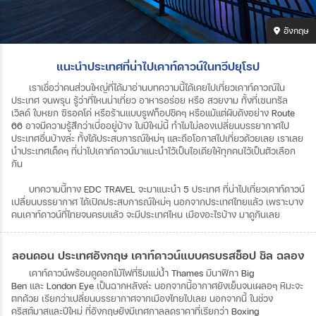
อังกฤษ
แนะนำประเทศที่น่าไปเคาท์ดาวน์ในทวีปยุโรป
เราเชื่อว่าคนส่วนใหญ่ที่ได้มาอ่านบทความนี้ได้เคยไปเที่ยวเคาท์ดาวณ์ใน
ประเทศ
จนพรุน
รู้ว่าที่ไหนน่าเที่ยว
อาหารอร่อย
หรือ
สวยงาม
ทั้งที่เซนทรัล
เวิลด์
ใบหยก
ซิรอคโค่
หรือร้านแบบรูฟท็อปชิคๆ
หรือแม้แต่ผับดังอย่าง
Route
66
อาจมีความรู้สึกว่าเบื่ออยู่บ้าง
ในปีใหม่นี้
ทำไมไม่ลองเปลี่ยนบรรยากาศไป
ประเทศอื่นบ้างล่ะ
ทั้งได้ประสบการณ์ใหม่ๆ
และถือโอกาสไปเที่ยวด้วยเลย
เราเลย
นำประเทศเด็ดๆ
ที่น่าไปเคาท์ดาวน์มาแนะนำไว้เป็นไอเดียให้ทุกคนไว้เป็นตัวเลือก
กัน
บทความนี้ทาง
EDC TRAVEL
จะมาแนะนำ
5
ประเทศ
ที่น่าไปเที่ยวเคาท์ดาวน์
เปลื่ยนบรรยากาศ
ได้เปิดประสบการณ์ใหม่ๆ
นอกจากประเทศไทยแล้ว
เพราะบาง
คนเคาท์ดาวน์ที่ไทยจนครบแล้ว
จะมีประเทศไหน
เมืองอะไรบ้าง
มาดูกันเลย
ลอนดอน ประเทศอังกฤษ เคาท์ดาวน์แบบครบรสช็อป ชิล ฉลอง
เคาท์ดาวน์พร้อมดูดอกไม้ไฟที่ริมแม่น้ำ
Thames
มีนาฬิกา
Big
Ben
และ
London Eye
เป็นฉากหลังล่ะ
นอกจากนี้อากาศยังเย็นจนเผลอๆ
หิมะจะ
ตกด้วย
เรียกว่าเปลี่ยนบรรยากาศจากเมืองไทยไปเลย
นอกจากนี้
ในช่วง
คริสต์มาสและปีใหม่
ที่อังกฤษยังมีเทศกาลลดราคาที่เรียกว่า
Boxing