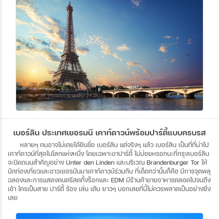
เบอร์ลิน ประเทศเยอรมนี เคาท์ดาวน์พร้อมปาร์ตี้แบบครบรส
หลายๆ
คนอาจไม่เคยได้ยินชื่อ
เบอร์ลิน
แต่จริงๆ
แล้ว
เบอร์ลิน
เป็นที่ที่น่าไป
เคาท์ดาวน์ที่สุดในโลกแห่งหนึ่ง
โดยเฉพาะขาปาร์ตี้
ไม่บ่อยหรอกนะที่กรุงเบอร์ลิน
จะปิดถนนสำคัญอย่าง
Unter den Linden
และบริเวณ
Brandenburger Tor
ให้
นักท่องเที่ยวและชาวเยอรมันมาเคาท์ดาวน์ร่วมกัน
ที่เด็ดกว่านั้นก็คือ
มีการจุดพลุ
ฉลองและการแสดงดนตรีสดทั้งร็อกและ
EDM
มีร้านค้าขายอาหารตลอดไปจนถึง
เช้า
ใครเป็นสาย
ปาร์ตี้
ร้อง
เล่น
เต้น
ยาวๆ
บอกเลยที่นี้ไม่ควรพลาดเป็นอย่างยิ่ง
เลย