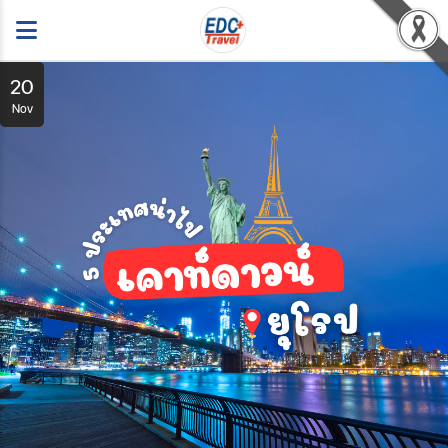
20
Nov