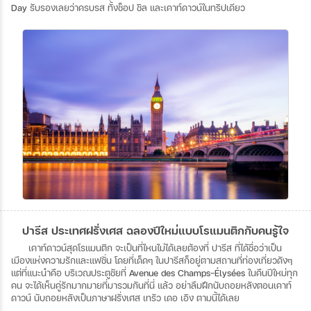
Day
รับรองเลยว่าครบรส
ทั้งช็อป
ชิล
และเคาท์ดาวน์ในทริปเดียว
ปารีส ประเทศฝรั่งเศส ฉลองปีใหม่แบบโรแมนติกกับคนรู้ใจ
เคาท์ดาวน์สุดโรแมนติก
จะเป็นที่ไหนไม่ได้เลยต้องที่
ปารีส
ที่ได้ชื่อว่าเป็น
เมืองแห่งความรักและแฟชั่น
โดยที่เด็ดๆ
ในปารีสก็อยู่ตามสถานที่ท่องเที่ยวดังๆ
แต่ที่แนะนำคือ
บริเวณประตูชัยที่
Avenue des Champs-Élysées
ในคืนปีใหม่ทุก
คน
จะได้เห็นคู่รักมากมายที่มารวมกันที่นี่
แล้ว
อย่าลืมฝึกนับถอยหลังตอนเคาท์
ดาวน์
นับถอยหลังเป็นภาษาฝรั่งเศส
เทรัว
เดอ
เอิง
ตามนี้ได้เลย