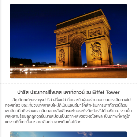
ปารีส ประเทศฝรั่งเศส เคาท์ดาวน์ ณ Eiffel Tower
สัญลักษณ์ของกรุงปารีส
ฝรั่งเศส
ที่แต่ละวันผู้คนจำนวนมากต่างเดินทางไป
ท่องเที่ยว
ขณะที่ช่วงเทศกาลปีใหม่ก็เป็นแลนด์มาร์คสำหรับการเคาท์ดาวน์ด้วย
เช่นกัน
เมื่อถึงช่วงเวลานับถอยหลังเสียงตะโกนจะดังกึกก้องไปทั่วบริเวณ
จากนั้น
พลุหลายร้อยลูกถูกจุดขึ้นมาเสมือนเป็นฉากหลังของหอไอเฟล
เป็นภาพที่หาดูได้
แค่จากที่นี้เท่านั้นนะ
อย่าลืมถ่ายภาพกันเก็บไว้ละ