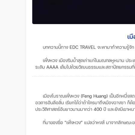
เม
บทความนี้ทาง
EDC TRAVEL
จะพามาทำความรู้จัก
เฟิ่งหวง
เมืองริมน้ำสุดเก่าแก่ในมณฑลหูหนาน
ประเ
ระดับ
AAAA
เต็มไปด้วยวัฒนธรรมและสถาปัตยกรรมที่
เมืองโบราณเฟิ่งหวง
(Feng Huang)
เป็นอีกหนึ่งสถา
อวตารอันลือลั่น
เรียกได้ว่าถ้าใครมาถึงเมืองฉางซา
ก็ต้
ประวัติศาสตร์อันยาวนานมากว่า
400
ปี
และยังมีเขาหน
ที่มาของชื่อ
“
เฟิ่งหวง
”
แปลว่าหงส์
มาจากลักษณะของ