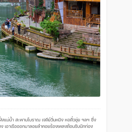
่งแม่น้ำ
สะพานโบราณ
เจดีย์วั่นหมิง
หอตั๋วชุ่ย
ฯลฯ
ซึ่ง
ยง
เอาเรือออกมาลอยลำคอยร้องเพลงต้อนรับนักท่อง