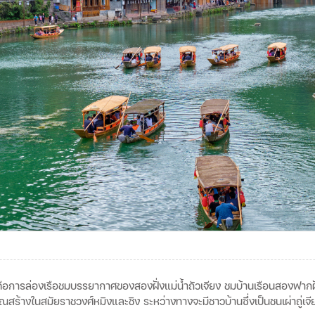
คือการล่องเรือชมบรรยากาศของสองฝั่งแม่น้ำถัวเจียง
ชมบ้านเรือนสองฟากฝั
ราณสร้างในสมัยราชวงศ์หมิงและชิง
ระหว่างทางจะมีชาวบ้านซึ่งเป็นชนเผ่าถู่เจี