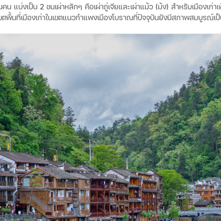
นคน
แบ่งเป็น
2
ชนเผ่าหลักๆ
คือเผ่าถู่เจียและเผ่าแม้ว
(
ม้ง
)
สำหรับเมืองเก่าเ
ในเขตพื้นที่เมืองเก่าในเขตแนวกำแพงเมืองโบราณที่ปัจจุบันยังมีสภาพสมบูรณ์