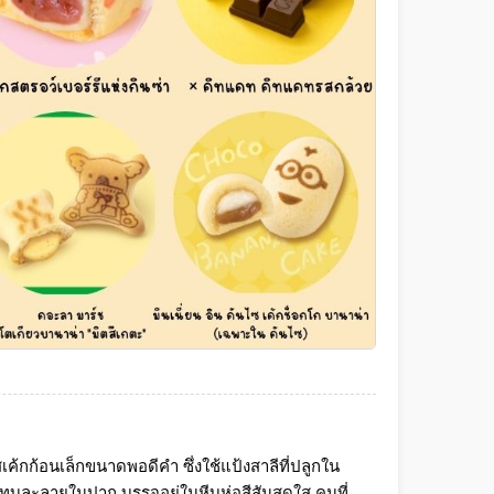
เค้กก้อนเล็กขนาดพอดีคำ ซึ่งใช้แป้งสาลีที่ปลูกใน
แทบละลายในปาก บรรจุอยู่ในหีบห่อสีสันสดใส
คนที่