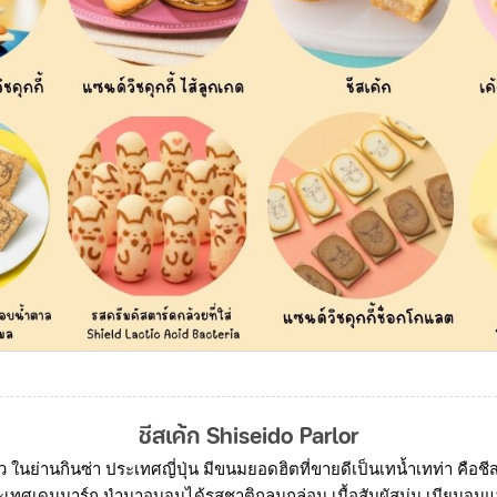
ชีสเค้ก Shiseido Parlor
 ในย่านกินซ่า ประเทศญี่ปุ่น มีขนมยอดฮิตที่ขายดีเป็นเทน้ำเทท่า คือชีส
ะเทศเดนมาร์ก นำมาอบจนได้รสชาติกลมกล่อม เนื้อสัมผัสนุ่ม เนียนจน