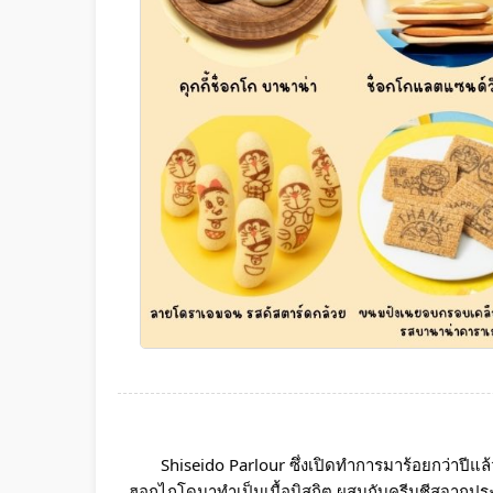
Shiseido Parlour ซึ่งเปิดทำการมาร้อยกว่าปีแล้ว
ฮอกไกโดมาทำเป็นเนื้อบิสกิต ผสมกับครีมชีสจากปร