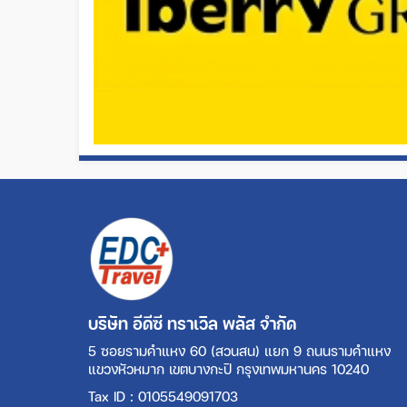
บริษัท อีดีซี ทราเวิล พลัส จำกัด
5 ซอยรามคำแหง 60 (สวนสน) แยก 9 ถนนรามคำแหง
แขวงหัวหมาก เขตบางกะปิ กรุงเทพมหานคร 10240
Tax ID : 0105549091703