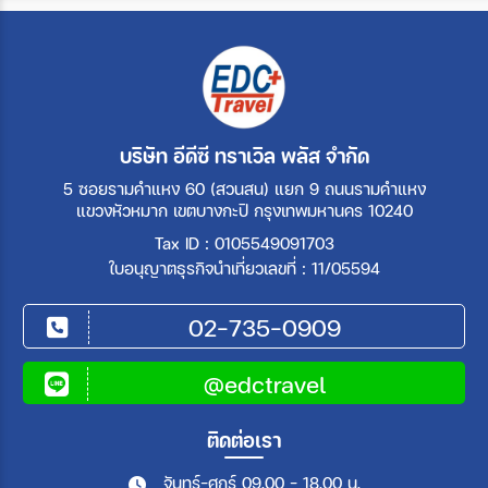
บริษัท อีดีซี ทราเวิล พลัส จำกัด
5 ซอยรามคำแหง 60 (สวนสน) แยก 9 ถนนรามคำแหง
แขวงหัวหมาก เขตบางกะปิ กรุงเทพมหานคร 10240
Tax ID : 0105549091703
ใบอนุญาตธุรกิจนำเที่ยวเลขที่ : 11/05594
02-735-0909
@edctravel
ติดต่อเรา
จันทร์-ศุกร์ 09.00 - 18.00 น.