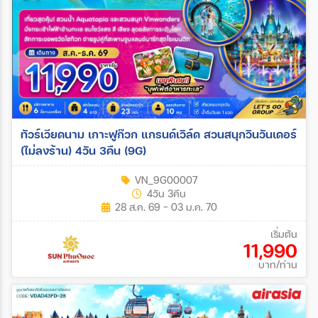
ทัวร์เวียดนาม เกาะฟูก๊วก แกรนด์เวิล์ด สวนสนุกวินวันเดอร์
(ไม่ลงร้าน) 4วัน 3คืน (9G)
VN_9G00007
4วัน 3คืน
28 ส.ค. 69 - 03 ม.ค. 70
เริ่มต้น
11,990
บาท/ท่าน