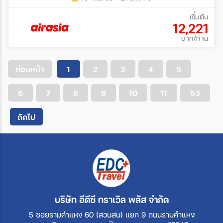
เริ่มต้น
12,221
บาท/ท่าน
ก่อนหน้า
1
2
3
4
5
6
7
8
9
10
11
53
ถัดไป
บริษัท อีดีซี ทราเวิล พลัส จำกัด
5 ซอยรามคำแหง 60 (สวนสน) แยก 9 ถนนรามคำแหง