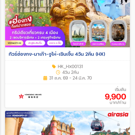
ทัวร์ฮ่องกง-มาเก๊า-จูไห่-เซินเจิ้น 4วัน 2คืน (HX)
HK_HX00131
4วัน 2คืน
31 ต.ค. 69 - 24 มี.ค. 70
เริ่มต้น
9,900
บาท/ท่าน