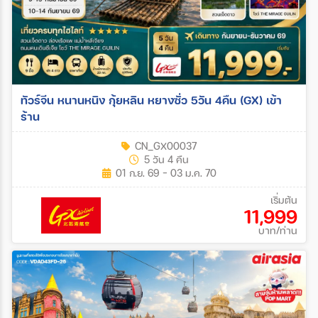
ทัวร์จีน หนานหนิง กุ้ยหลิน หยางซั่ว 5วัน 4คืน (GX) เข้า
ร้าน
CN_GX00037
5 วัน 4 คืน
01 ก.ย. 69 - 03 ม.ค. 70
เริ่มต้น
11,999
บาท/ท่าน