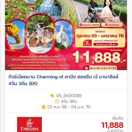
ทัวร์เวียดนาม Charming of ดานัง ฮอยอัน เว้ บานาฮิลล์
4วัน 3คืน (EK)
VN_EK00089
4วัน 3คืน
02 ต.ค. 69 - 04 ม.ค. 70
เริ่มต้น
11,888
บาท/ท่าน