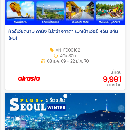
ทัวร์เวียดนาม ดานัง ไม่สว่างคาตา เบาเป๋าเว่อร์ 4วัน 3คืน
(FD)
VN_FD00162
4วัน 3คืน
03 ธ.ค. 69 - 22 มี.ค. 70
เริ่มต้น
9,991
บาท/ท่าน