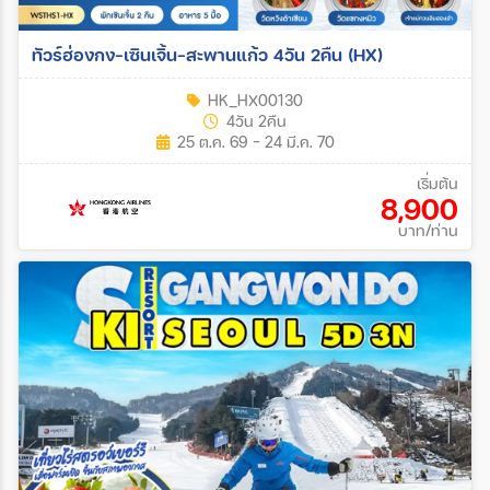
ทัวร์ฮ่องกง-เซินเจิ้น-สะพานแก้ว 4วัน 2คืน (HX)
HK_HX00130
4วัน 2คืน
25 ต.ค. 69 - 24 มี.ค. 70
เริ่มต้น
8,900
บาท/ท่าน