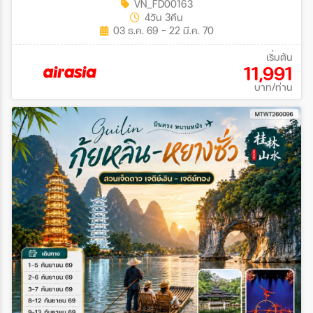
VN_FD00163
4วัน 3คืน
03 ธ.ค. 69 - 22 มี.ค. 70
เริ่มต้น
11,991
บาท/ท่าน