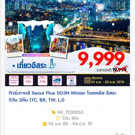
ทัวร์เกาหลี Seoul Plus 5D3N Winter โซลพลัส อิสระ
5วัน 3คืน (7C, BX, TW, LJ)
KR_7C00053
5วัน 3คืน
02 ธ.ค. 69 - 04 มี.ค. 70