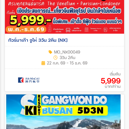
ทัวร์มาเก๊า จูไห่ 3วัน 2คืน [NX]
MO_NX00049
3วัน 2คืน
22 ก.ค. 69 - 15 ธ.ค. 69
เริ่มต้น
5,999
บาท/ท่าน