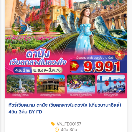
ทัวร์เวียดนาม ดานัง เวียดกลางในดวงใจ (เที่ยวบานาฮิลล์)
4วัน 3คืน BY FD
VN_FD00157
4วัน 3คืน