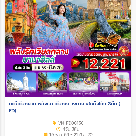
ทัวร์เวียดนาม พลังรัก เวียดกลางบานาฮิลล์ 4วัน 3คืน (
FD)
VN_FD00156
4วัน 3คืน
19 พ.ย. 69 - 21 มี.ค. 70