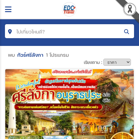
ไปเที่ยวไหนดี?
ค้นหาโปรแกรมทัวร์
พบ
ทัวร์ศรีลังกา
1 โปรแกรม
เรียงตาม :
คำค้นหา
โซน
ประเทศ
เมือง