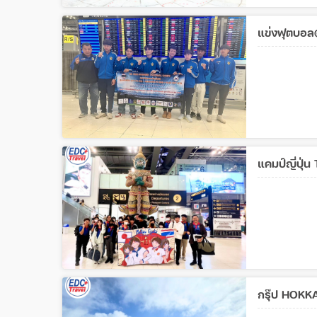
แข่งฟุตบอล@
แคมป์ญี่ปุ่
กรุ๊ป HOK