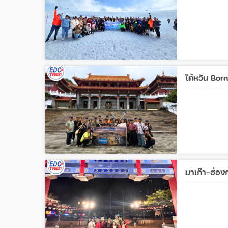
ไต้หวัน Bo
มาเก๊า-ฮ่อ