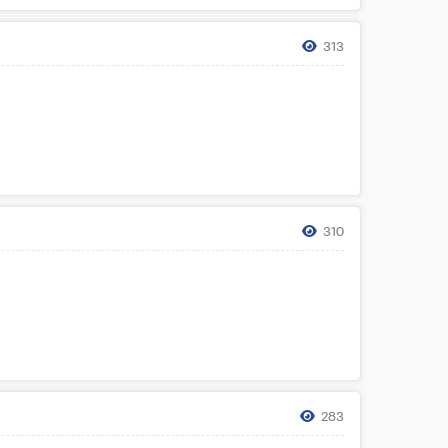
313
310
283