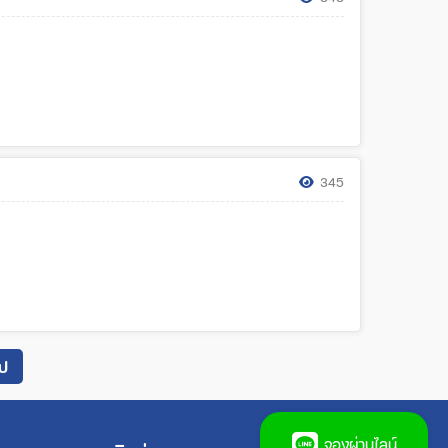
345
ไป
จองผ่านไลน์