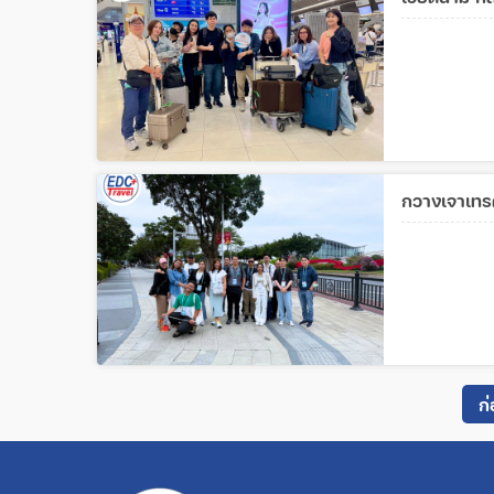
กวางเจาเทรด
ก