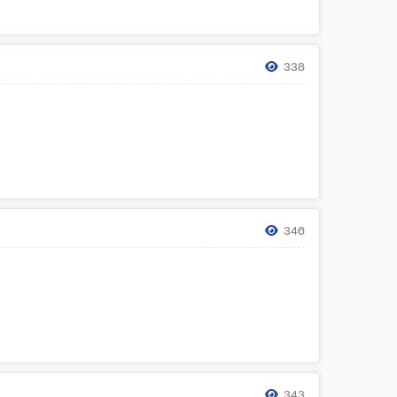
338
346
343