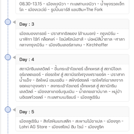
08.30-13.15 – เมืองเจนีวา – ทะเลสาบเจนีวา – น้ำพุจรวดเจ็ท
โด - เมืองเวเว่ย์ - รูปปั้นชาร์ลี แชปลิน+The Fork
Day : 3
เมืองมองเทรอซ์ - ปราสาทชิลยอง (ด้านนอก) - กรุงเบิร์น –
นาฬิกา ไซ้ท์ กล็อคเค่ – ไอน์สไตน์เฮาส์ – บ่อหมีสีน้ำตาล –ศาลา
กลางกรุงเบิร์น - เมืองอินเตอร์ลาเคน – Kirchhoffer
Day : 4
สถานีกรินเดลวัลด์ – ขึ้นกระเช้าไอเกอร์ เอ็กเพรส สู่ สถานีไอเก
อร์เกลตเชอร์ – ต่อรถไฟ สู่ สถานีรถไฟจุงเฟรายอร์ค – ปราสาท
น้ำแข็ง – อัลไพน์ เซนเซชัน – สฟิงซ์ฮอลล์ –รถไฟไต่เขาลงจาก
ยอดเขาจุงเฟรา – ลงกระเช้าไอเกอร์ เอ็กเพรส สู่ สถานีกริน
เดลวัลด์ – เมืองเลาเทอร์บรุนเนิน – น้ำตกชเตาบ์บาค – หมู่บ้า
นอิเซลท์วอลด์ – ทะเลสาบเบรียนซ์ – เมืองลูเซิร์น
Day : 5
เมืองลูเซิร์น - สิงโตหินแกะสลัก – สะพานไม้ชาเปล - เมืองซุก –
Lohri AG Store - เมืองสไตน์ ฮัม ไรน์ - เมืองซูริค