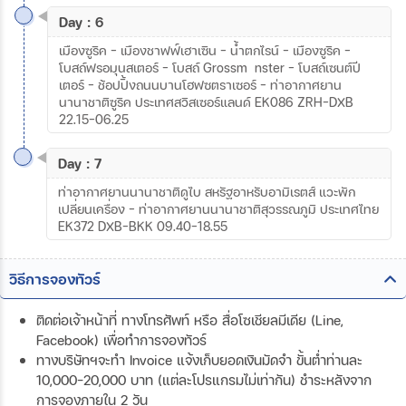
Day : 6
เมืองซูริค - เมืองชาฟฟ์เฮาเซิน – น้ำตกไรน์ - เมืองซูริค –
โบสถ์ฟรอมุนสเตอร์ - โบสถ์ Grossmünster – โบสถ์เซนต์ปี
เตอร์ – ช้อปปิ้งถนนบานโฮฟซตราเซอร์ – ท่าอากาศยาน
นานาชาติซูริค ประเทศสวิสเซอร์แลนด์ EK086 ZRH-DXB
22.15-06.25
Day : 7
ท่าอากาศยานนานาชาติดูไบ สหรัฐอาหรับอามิเรตส์ แวะพัก
เปลี่ยนเครื่อง - ท่าอากาศยานนานาชาติสุวรรณภูมิ ประเทศไทย
EK372 DXB-BKK 09.40-18.55
วิธีการจองทัวร์
ติดต่อเจ้าหน้าที่ ทางโทรศัพท์ หรือ สื่อโซเชียลมีเดีย (Line,
Facebook) เพื่อทำการจองทัวร์
ทางบริษัทฯจะทำ Invoice แจ้งเก็บยอดเงินมัดจำ ขั้นต่ำท่านละ
10,000-20,000 บาท (แต่ละโปรแกรมไม่เท่ากัน) ชำระหลังจาก
การจองภายใน 2 วัน