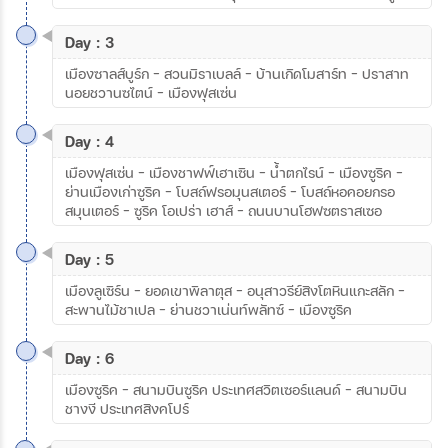
Day : 3
เมืองซาลส์บูร์ก – สวนมิราเบลล์ – บ้านเกิดโมสาร์ท – ปราสาท
นอยชวานซไตน์ – เมืองฟุสเซ่น
Day : 4
เมืองฟุสเซ่น – เมืองชาฟฟ์เฮาเซิน – น้ำตกไรน์ – เมืองซูริค –
ย่านเมืองเก่าซูริค – โบสถ์ฟรอมุนสเตอร์ – โบสถ์หอคอยกรอ
สมุนเตอร์ – ซูริค โอเปร่า เฮาส์ – ถนนบานโฮฟซตราสเซอ
Day : 5
เมืองลูเซิร์น – ยอดเขาพิลาตุส – อนุสาวรีย์สิงโตหินแกะสลัก –
สะพานไม้ชาเปล – ย่านชวาเน่นท์พลัทซ์ – เมืองซูริค
Day : 6
เมืองซูริค – สนามบินซูริค ประเทศสวิตเซอร์แลนด์ – สนามบิน
ชางงี ประเทศสิงคโปร์