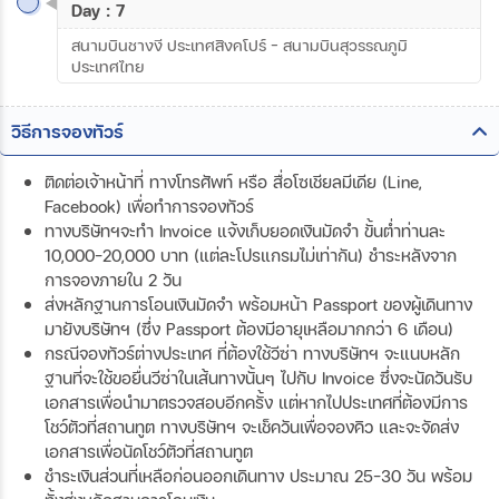
Day : 7
สนามบินชางงี ประเทศสิงคโปร์ – สนามบินสุวรรณภูมิ
ประเทศไทย
วิธีการจองทัวร์
ติดต่อเจ้าหน้าที่ ทางโทรศัพท์ หรือ สื่อโซเชียลมีเดีย (Line,
Facebook) เพื่อทำการจองทัวร์
ทางบริษัทฯจะทำ Invoice แจ้งเก็บยอดเงินมัดจำ ขั้นต่ำท่านละ
10,000-20,000 บาท (แต่ละโปรแกรมไม่เท่ากัน) ชำระหลังจาก
การจองภายใน 2 วัน
ส่งหลักฐานการโอนเงินมัดจำ พร้อมหน้า Passport ของผู้เดินทาง
มายังบริษัทฯ (ซึ่ง Passport ต้องมีอายุเหลือมากกว่า 6 เดือน)
กรณีจองทัวร์ต่างประเทศ ที่ต้องใช้วีซ่า ทางบริษัทฯ จะแนบหลัก
ฐานที่จะใช้ขอยื่นวีซ่าในเส้นทางนั้นๆ ไปกับ Invoice ซึ่งจะนัดวันรับ
เอกสารเพื่อนำมาตรวจสอบอีกครั้ง แต่หากไปประเทศที่ต้องมีการ
โชว์ตัวที่สถานทูต ทางบริษัทฯ จะเช็ควันเพื่อจองคิว และจะจัดส่ง
เอกสารเพื่อนัดโชว์ตัวที่สถานทูต
ชำระเงินส่วนที่เหลือก่อนออกเดินทาง ประมาณ 25-30 วัน พร้อม