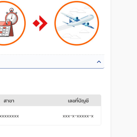
สาขา
เลขที่บัญชี
xxxxxxxx
xxx-x-xxxxx-x