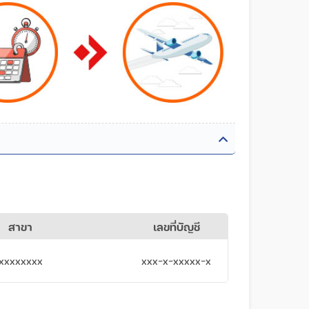
สาขา
เลขที่บัญชี
xxxxxxxx
xxx-x-xxxxx-x