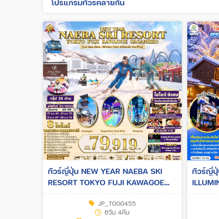
โปรแกรมทัวร์คล้ายกัน
ทัวร์ญี่ปุ่น NEW YEAR NAEBA SKI
ทัวร์ญี
RESORT TOKYO FUJI KAWAGOE
ILLUMIN
SAGAMIKO 6วัน 4คืน (TG)
YEAR 6ว
JP_TG00455
6วัน 4คืน