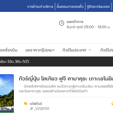
การชำระค่าบริการ
ขั้นตอนการจองตั๋ว
รู้จักเราก่อนจอง
เวลาทำการ
จันทร์-ศุกร์
09.00 - 18.00 น.
วเครื่องบิน
ขอราคากรุ๊ปเหมา
ทัวร์ในประเทศ
ทัวร์โปร
โนชิมะ 5วัน 3คืน (VZ)
ทัวร์ญี่ปุ่น โตเกียว ฟูจิ คามาคุระ เกาะเอโนช
นั่งรถไฟสายโรแมนติค ชมวิวทะเทสู่เกาะเอโนะชิมะ ตามรอยซีรีย
และวัดอาซากุสะ ขอพรด้านโชคลาภที่วัดหัวไชเท้า
รหัสทัวร์
JP_VZ00151