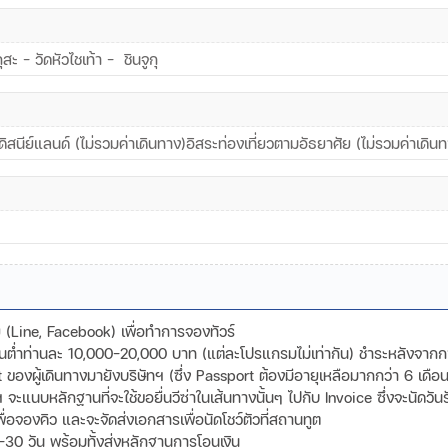
ะ – วัดหัวไชเท้า - ชินจูกุ
ดิสนีย์แลนด์ (ไม่รวมค่าเดินทาง)อิสระท่องเที่ยวตามอัธยาศัย (ไม่รวมค่าเดิน
ดีย (Line, Facebook) เพื่อทำการจองทัวร์
ขั้นต่ำท่านละ 10,000-20,000 บาท (แต่ละโปรแกรมไม่เท่ากัน) ชำระหลังจาก
องผู้เดินทางมายังบริษัทฯ (ซึ่ง Passport ต้องมีอายุเหลือมากกว่า 6 เดือน
ทฯ จะแนบหลักฐานที่จะใช้ขอยื่นวีซ่าในเส้นทางนั้นๆ ไปกับ Invoice ซึ่งจะนัด
พื่อจองคิว และจะจัดส่งเอกสารเพื่อนัดโชว์ตัวที่สถานทูต
-30 วัน พร้อมทั้งส่งหลักฐานการโอนเงิน