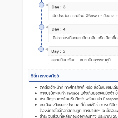
Day : 3
เปิดประสบการณ์ใหม่ พิธีชงชา – วัดอาซากุส
Day : 4
อิสระท่องเที่ยวตามอัธยาศัย หรือเลือกซื้อ
Day : 5
สนามบินนาริตะ - สนามบินสุวรรณภูมิ
วิธีการจองทัวร์
ติดต่อเจ้าหน้าที่ ทางโทรศัพท์ หรือ สื่อโซเชียลมีเ
ทางบริษัทฯจะทำ Invoice แจ้งเก็บยอดเงินมัดจำ 
ส่งหลักฐานการโอนเงินมัดจำ พร้อมหน้า Passport ข
กรณีจองทัวร์ต่างประเทศ ที่ต้องใช้วีซ่า ทางบริษั
ต้องมีการโชว์ตัวที่สถานทูต ทางบริษัทฯ จะเช็ควันเ
ชำระเงินส่วนที่เหลือก่อนออกเดินทาง ประมาณ 25