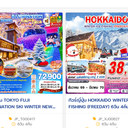
่ปุ่น TOKYO FUJI
ทัวร์ญี่ปุ่น HOKKAIDO WINTE
ATION SKI WINTER NEW
FISHING (FREEDAY) 6วัน 4คืน
ัน 4คืน (TG)
JP_TG00417
JP_XJ00627
6วัน 4คืน
6วัน 4คืน