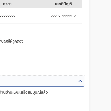
สาขา
เลขที่บัญชี
xxxxxxxx
xxx-x-xxxxx-x
บัญชีให้ถูกต้อง
ท่านชำระเงินเสร็จสมบูรณ์แล้ว