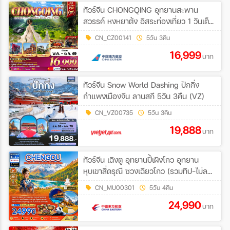
ทัวร์จีน CHONGQING อุทยานสะพาน
สวรรค์ หงหยาต้ง อิสระท่องเที่ยว 1 วันเต็ม
5วัน 3คืน (CZ)
CN_CZ00141
5วัน 3คืน
16,999
บาท
ทัวร์จีน Snow World Dashing ปักกิ่ง
กำแพงเมืองจีน ลานสกี 5วัน 3คืน (VZ)
CN_VZ00735
5วัน 3คืน
19,888
บาท
ทัวร์จีน เฉิงตู อุทยานปี้เผิงโกว อุทยาน
หุบเขาสี่ดรุณี ซวงเฉียวโกว (รวมทิป-ไม่ลง
ร้าน-พักหน้าอุทยาน) 5วัน 4คืน (MU)
CN_MU00301
5วัน 4คืน
24,990
บาท