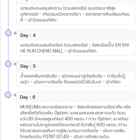
แกรนด์แคนยอนผิงซาน (รวมล่องเรือ) ชมธรรมชาติสุด
มหัศจรรย์ – เที่ยวชมเมืองเทพธิดา – ตลาดกลางคืนเซียนเทียน
ตี้ – เข้าโรงแรมที่พัก
Day : 4
แกรนด์แคนยอนชิงเจียง (รวมล่องเรือ) – อิสระช้อปปิ้ง EN SHI
HE RUN CHENG MALL – เข้าโรงแรมที่พัก
Day : 5
ถ้ำหลงหลินกงเอินซือ – เมืองชนเผ่าถู่เจียเอินซือ – ป่าหินซั่วปู้
หญ้า – เมืองจางเจียเจี้ย (โดยรถบัส3.5ชั่วโมง) - เข้าที่พัก
Day : 6
MUSEUMภาพวาดเขียนทราย – อิสระพักผ่อรตามอัธยาศัย หรือ
เลือกซื้อที่เที่ยวเพิ่ม Option: แกรนแคนยอนสะพานแก้ว (รวม
แว่น3D นั่งบอลลูนเทียม) 400 หยวน / ท่าน Option: เขาเทียน
เหมินซาน(ประตูสวรรค์)(รวมกระเช้าไปกลับ) 600 หยวน /ท่าน
ได้เวลาสมควรเดินทางสู่สนามบินจางเจียเจี้ย – เดินทางกลับ
ไทยเที่ยวบิน FD787 (21.45) – เดินทางถึงสนามบิน