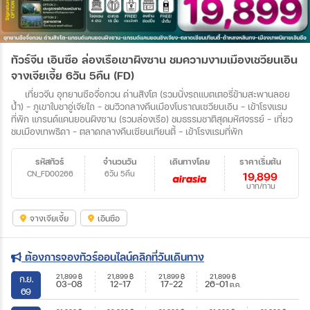
ทัวร์จีน เอินซือ ล่องเรือเขาผิงซาน ชมความงามเมืองเชวียนเอิน
จางเจียเจี้ย 6วัน 5คืน (FD)
เที่ยวจีน อุทยานซือจื่อกวน ด่านสิงโต (รวมนั่งรถแบตเตอรี่ข้ามสะพานลอย
น้ำ) – ภูเขาใบชาอู่เจียไถ – ชมวิวกลางคืนเมืองโบราณเซวียนเอิน – เข้าโรงแรม
ที่พัก แกรนด์แคนยอนผิงซาน (รวมล่องเรือ) ชมธรรมชาติสุดมหัศจรรย์ – เที่ยว
ชมเมืองเทพธิดา – ตลาดกลางคืนเซียนเทียนตี้ – เข้าโรงแรมที่พัก
รหัสทัวร์
จำนวนวัน
เดินทางโดย
ราคาเริ่มต้น
CN_FD00266
6วัน 5คืน
19,899
บาท/ท่าน
จางเจียเจี้ย
เอินซือ
ต้องการจองทัวร์ออนไลน์คลิกที่วันเดินทาง
21,899
฿
21,899
฿
21,899
฿
21,899
฿
ก.ย.
03-08
12-17
17-22
26-01
ต.ค.
69