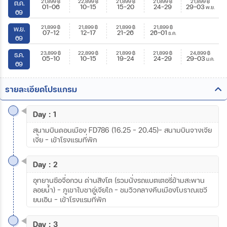
21,899
฿
22,899
฿
21,899
฿
21,899
฿
21,899
฿
ต.ค.
01-06
10-15
15-20
24-29
29-03
พ.ย.
69
21,899
฿
21,899
฿
21,899
฿
21,899
฿
พ.ย.
07-12
12-17
21-26
26-01
ธ.ค.
69
23,899
฿
22,899
฿
21,899
฿
21,899
฿
24,899
฿
ธ.ค.
05-10
10-15
19-24
24-29
29-03
ม.ค.
69
รายละเอียดโปรแกรม
Day : 1
สนามบินดอนเมือง FD786 (16.25 - 20.45)– สนามบินจางเจีย
เจี้ย – เข้าโรงแรมที่พัก
Day : 2
อุทยานซือจื่อกวน ด่านสิงโต (รวมนั่งรถแบตเตอรี่ข้ามสะพาน
ลอยน้ำ) – ภูเขาใบชาอู่เจียไถ – ชมวิวกลางคืนเมืองโบราณเซวี
ยนเอิน – เข้าโรงแรมที่พัก
Day : 3