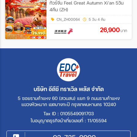
ทัวร์จีน Feel Great Autumn Xi'an 5วัน
4คืน (ZH)
CN_ZH00064
5 วัน 4 คืน
26,900
บาท
บริษัท อีดีซี ทราเวิล พลัส จำกัด
5 ซอยรามคำแหง 60 (สวนสน) แยก 9 ถนนรามคำแหง
แขวงหัวหมาก เขตบางกะปิ กรุงเทพมหานคร 10240
Tax ID : 0105549091703
ใบอนุญาตธุรกิจนำเที่ยวเลขที่ : 11/05594