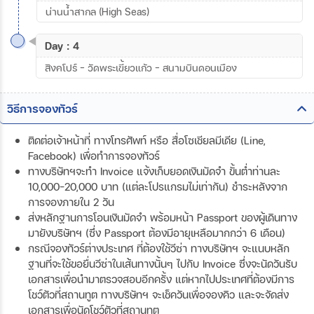
น่านน้ำสากล (High Seas)
Day : 4
สิงคโปร์ – วัดพระเขี้ยวแก้ว - สนามบินดอนเมือง
วิธีการจองทัวร์
ติดต่อเจ้าหน้าที่ ทางโทรศัพท์ หรือ สื่อโซเชียลมีเดีย (Line,
Facebook) เพื่อทำการจองทัวร์
ทางบริษัทฯจะทำ Invoice แจ้งเก็บยอดเงินมัดจำ ขั้นต่ำท่านละ
10,000-20,000 บาท (แต่ละโปรแกรมไม่เท่ากัน) ชำระหลังจาก
การจองภายใน 2 วัน
ส่งหลักฐานการโอนเงินมัดจำ พร้อมหน้า Passport ของผู้เดินทาง
มายังบริษัทฯ (ซึ่ง Passport ต้องมีอายุเหลือมากกว่า 6 เดือน)
กรณีจองทัวร์ต่างประเทศ ที่ต้องใช้วีซ่า ทางบริษัทฯ จะแนบหลัก
ฐานที่จะใช้ขอยื่นวีซ่าในเส้นทางนั้นๆ ไปกับ Invoice ซึ่งจะนัดวันรับ
เอกสารเพื่อนำมาตรวจสอบอีกครั้ง แต่หากไปประเทศที่ต้องมีการ
โชว์ตัวที่สถานทูต ทางบริษัทฯ จะเช็ควันเพื่อจองคิว และจะจัดส่ง
เอกสารเพื่อนัดโชว์ตัวที่สถานทูต