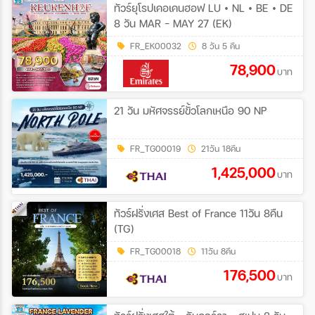
ทัวร์ยุโรปเคอเคนฮอฟ LU • NL • BE • DE
8 วัน MAR - MAY 27 (EK)
FR_EK00032
8 วัน 5 คืน
78,900
บาท
21 วัน มหัศจรรย์ขั้วโลกเหนือ 90 NP
FR_TG00019
21วัน 18คืน
1,425,000
บาท
ทัวร์ฝรั่งเศส Best of France 11วัน 8คืน
(TG)
FR_TG00018
11วัน 8คืน
176,500
บาท