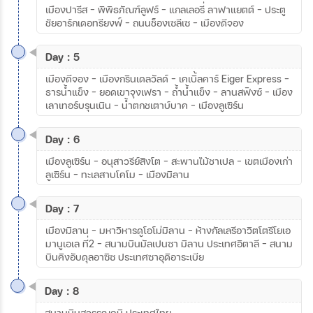
เมืองปารีส – พิพิธภัณฑ์ลูฟร์ - แกลเลอรี่ ลาฟาแยตต์ – ประตู
ชัยอาร์กเดอทรียงฟ์ – ถนนช็องเซลีเซ - เมืองดีจอง
Day : 5
เมืองดีจอง - เมืองกรินเดลวัลด์ - เคเบิ้ลคาร์ Eiger Express –
ธารน้ำแข็ง – ยอดเขาจุงเฟรา – ถ้ำน้ำแข็ง – ลานสฟิงซ์ – เมือง
เลาเทอร์บรุนเนิน - น้ำตกชเตาบ์บาค – เมืองลูเซิร์น
Day : 6
เมืองลูเซิร์น – อนุสาวรีย์สิงโต – สะพานไม้ชาเปล – เขตเมืองเก่า
ลูเซิร์น - ทะเลสาบโคโม - เมืองมิลาน
Day : 7
เมืองมิลาน – มหาวิหารดูโอโม่มิลาน - ห้างกัลเลรีอาวิตโตรีโยเอ
มานูเอเล ที่2 – สนามบินมัลเปนซา มิลาน ประเทศอิตาลี - สนาม
บินคิงอับดุลอาซิซ ประเทศซาอุดิอาระเบีย
Day : 8
สนามบินสุวรรณภูมิ ประเทศไทย