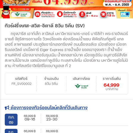
ทัวร์ฝรั่งเศส-สวิส-อิตาลี 8วัน 5คืน (SV)
กรุงปารีส เอาท์เล็ท ลาวัลเล่ มหาวิหารซาเคร-เกอร์ บาซิลิก้า พระราชวังแวร์
ซายส์ จัตุรัสทรอกาเดโร วิวหอไอเฟล ล่องเรือแม่น้ำแซน พิพิธภัณฑ์ลูฟร์ แกล
เลอรี่ ลาฟาแยตต์ ประตูชัยอาร์กเดอทรียงฟ์ ถนนช็องเซลีเซ เมืองดีจอง เมืองก
รินเดลวัลด์ เคเบิ้ลคาร์ Eiger Express ธารน้ำแข็ง ยอดเขาจุงเฟรา ถ้ำน้ำแข็ง
ลานสฟิงซ์ เมืองเลาเทอร์บรุนเนิน น้ำตกชเตาบ์บาค เมืองลูเซิร์น อนุสาวรีย์สิงโต
สะพานไม้ชาเปล เขตเมืองเก่าลูเซิร์น ทะเลสาบโคโม เมืองมิลาน มหาวิหารดูโอโม่มิ
ลาน ห้างกัลเลรีอาวิตโตรีโยเอมานูเอเล ที่ 2
รหัสทัวร์
จำนวนวัน
เดินทางโดย
ราคาเริ่มต้น
FR_SV00002
8วัน 5คืน
64,999
บาท/ท่าน
ต้องการจองทัวร์ออนไลน์คลิกที่วันเดินทาง
68,999
฿
68,999
฿
ต.ค.
09-16
23-30
69
66,999
฿
68,999
฿
ธ.ค.