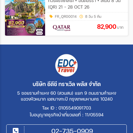
ทัวร์ฝรั่งเศสใต้ • อันดอร์รา • สเปน 8 วัน
(QR) 21 - 28 OCT 26
FR_QR00014
8 วัน 5 คืน
82,900
บาท
บริษัท อีดีซี ทราเวิล พลัส จำกัด
5 ซอยรามคำแหง 60 (สวนสน) แยก 9 ถนนรามคำแหง
แขวงหัวหมาก เขตบางกะปิ กรุงเทพมหานคร 10240
Tax ID : 0105549091703
ใบอนุญาตธุรกิจนำเที่ยวเลขที่ : 11/05594
02-735-0909