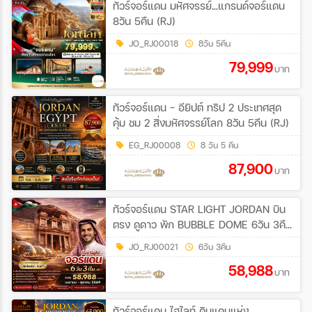
ทัวร์จอร์แดน มหัศจรรย์...แกรนด์จอร์แดน
8วัน 5คืน (RJ)
JO_RJ00018
8วัน 5คืน
79,999
บาท
ทัวร์จอร์แดน - อียิปต์ ทริป 2 ประเทศสุด
คุ้ม ชม 2 สิ่งมหัศจรรย์โลก 8วัน 5คืน (RJ)
EG_RJ00008
8 วัน 5 คืน
87,900
บาท
ทัวร์จอร์แดน STAR LIGHT JORDAN บิน
ตรง ดูดาว พัก BUBBLE DOME 6วัน 3คืน
(RJ)
JO_RJ00021
6วัน 3คืน
58,988
บาท
ทัวร์จอร์แดน ไฮไลท์ ดินแดนแห่ง