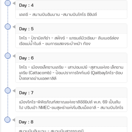
Day : 4
เดดซี - สนามบินอัมมาน -สนามบินไคโร อียิปต์
Day : 5
ไคโร - ปิรามิดกีซ่า - สฟิงซ์ - แกรนด์มิวเซียม- ดินเนอร์ล่อง
เรือแม่น้ำไนล์ - ชมการแสดงระบำหน้า ท้อง
Day : 6
ไคโร - เมืองอเล็กซานเดรีย - เสาปอมเปย์ -สุสานแห่งอ เล็กซาน
เดรีย (Cattacomb) - ป้อมปราการไคท์เบย์ (Qaitbayไคโร-ช้อบ
ปิ้งตลาดข่านเอลคาลิลี
Day : 7
เมืองไคโร-พิพิธภัณฑ์สถาณแห่งชาติอีอียิปต์ พ.ค. 69 เป็นต้น
ไป ปรับเข้า NMEC-ชมสุเหร่าแห่งโมฮัมเม็ดอาลี - สนามบินไคโร
Day : 8
สนามบินอัมมาน - สนามบินสุวรรณภูมิ