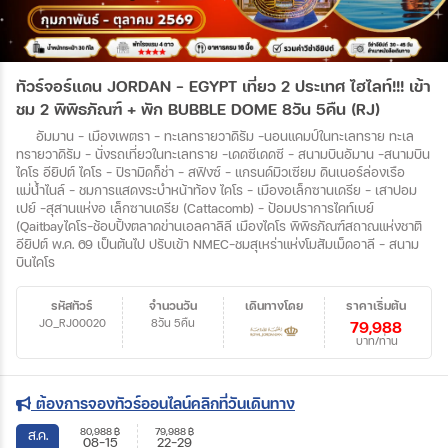
ทัวร์จอร์แดน JORDAN - EGYPT เที่ยว 2 ประเทศ ไฮไลท์!!! เข้า
ชม 2 พิพิธภัณฑ์ + พัก BUBBLE DOME 8วัน 5คืน (RJ)
อัมมาน - เมืองเพตรา - ทะเลทรายวาดิรัม -นอนแคมป์ในทะเลทราย ทะเล
ทรายวาดิรัม - นั่งรถเที่ยวในทะเลทราย -เดดซีเดดซี - สนามบินอัมาน -สนามบิน
ไคโร อียิปต์ ไคโร - ปิรามิดก็ช่า - สฟิงซ์ - แกรนด์มิวเซียม ดินเนอร์ล่องเรือ
แม่น้ำไนล์ - ชมการแสดงระบำหน้าท้อง ไคโร - เมืองอเล็กซานเดรีย - เสาปอม
เปย์ -สุสานแห่งอ เล็กซานเดรีย (Cattacomb) - ป้อมปราการไคท์เบย์
(Qaitbayไคโร-ช้อบปิ้งตลาดข่านเอลคาลิลี เมืองไคโร พิพิธภัณฑ์สถาณแห่งชาติ
อียิปต์ พ.ค. 69 เป็นต้นไป ปรับเข้า NMEC-ชมสุเหร่าแห่งโมสัมเม็ดอาลี - สนาม
บินไคโร
รหัสทัวร์
จำนวนวัน
เดินทางโดย
ราคาเริ่มต้น
JO_RJ00020
8วัน 5คืน
79,988
บาท/ท่าน
ต้องการจองทัวร์ออนไลน์คลิกที่วันเดินทาง
80,988
฿
79,988
฿
ส.ค.
08-15
22-29