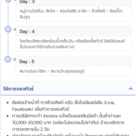
Day : 3
หมู่บ้านโอชิโนะ ฮัคไค – สวนโออิชิ ปาร์ค - ดิวตี้ฟรี - ช้อปปิ้ง
ชินจูกุ
Day : 4
โตเกียวอิสระเลือกช้อปปิ้งเต็มวัน หรือเลือกซื้อทัวร์ ดิสนีย์แลนด์
(ไม่รวมค่าใช้จ่ายในการเดินทาง)
Day : 5
สนามบินนาริตะ – สนามบินสุวรรณภูมิ
วิธีการจองทัวร์
ติดต่อเจ้าหน้าที่ ทางโทรศัพท์ หรือ สื่อโซเชียลมีเดีย (Line,
Facebook) เพื่อทำการจองทัวร์
ทางบริษัทฯจะทำ Invoice แจ้งเก็บยอดเงินมัดจำ ขั้นต่ำท่านละ
10,000-20,000 บาท (แต่ละโปรแกรมไม่เท่ากัน) ชำระหลังจาก
การจองภายใน 2 วัน
ส่งหลักฐานการโอนเงินมัดจำ พร้อมหน้า Passport ของผู้เดินทาง