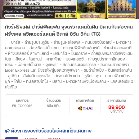
ทัวร์ฝรั่งเศส ปารีสฟีลแฟน จุงเฟราแดนในฝัน มิลานกันสองคน
ฝรั่งเศส สวิตเซอร์แลนด์ อิตาลี 8วัน 5คืน (TG)
ปารีส – ถ่ายรูปประตูชัย – ถ่ายรูปหอไอเฟล – ถนนชองป์เอลิเซ่ – มหาวิหาร
นอเทรอดาม - ล่องเรือแม่น้ำแซน - ถ่ายรูปพิพิธภัณฑ์ลูฟท์ - ร้านค้าปลอดภาษี
- ห้างแกลลอรี่ ลาฟาแยตต์ – มงมาร์ต – ขึ้นรถราง – ถ่ายรูปพระราชวังฟงแตน
โบล - ดิจอง – โลซานน์ - ศาลาไทย - มองเทรอซ์ – ถ่ายรูปปราสาทชิลยอง –
เบิร์น - บ่อหมีสีน้ำตาล – จุงเฟรา - สถานีกรินเดอร์วาร์ล - ขึ้นกระเช้าลอยฟ้า
Eiger Express และ นั่งรถไฟสู่ยอดเขาจุงเฟรา – ชมถ้ำน้ำแข็ง – อินเตอร์ลาเก้น
- ลูเซิร์น - สิงโตหินแกะสลัก – สะพานไม้ชาเปล - ซูริค - ซุก – หอนาฬิกาเมือง
ซุก - โคโม - ทะเลสาบโคโม – มิลาน – มหาวิหารแห่งเมืองมิลาน - แกลเลอเรีย วิ
ตโตริโอ
รหัสทัวร์
จำนวนวัน
เดินทางโดย
ราคาเริ่มต้น
FR_TG00016
8วัน 5คืน
89,900
บาท/ท่าน
ต้องการจองทัวร์ออนไลน์คลิกที่วันเดินทาง