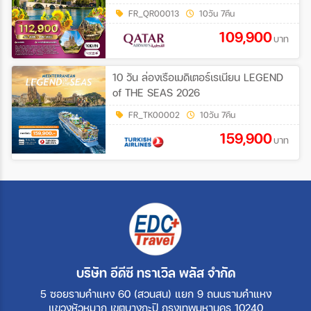
FR_QR00013
10วัน 7คืน
109,900
บาท
10 วัน ล่องเรือเมดิเตอร์เรเนียน LEGEND
of THE SEAS 2026
FR_TK00002
10วัน 7คืน
159,900
บาท
บริษัท อีดีซี ทราเวิล พลัส จำกัด
5 ซอยรามคำแหง 60 (สวนสน) แยก 9 ถนนรามคำแหง
แขวงหัวหมาก เขตบางกะปิ กรุงเทพมหานคร 10240