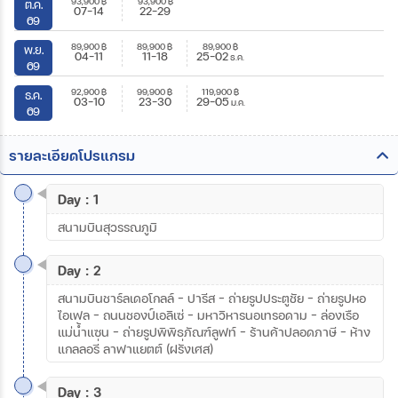
93,900
฿
93,900
฿
ต.ค.
07-14
22-29
69
89,900
฿
89,900
฿
89,900
฿
พ.ย.
04-11
11-18
25-02
ธ.ค.
69
92,900
฿
99,900
฿
119,900
฿
ธ.ค.
03-10
23-30
29-05
ม.ค.
69
รายละเอียดโปรแกรม
Day : 1
สนามบินสุวรรณภูมิ
Day : 2
สนามบินชาร์ลเดอโกลล์ - ปารีส – ถ่ายรูปประตูชัย – ถ่ายรูปหอ
ไอเฟล – ถนนชองป์เอลิเซ่ – มหาวิหารนอเทรอดาม - ล่องเรือ
แม่น้ำแซน - ถ่ายรูปพิพิธภัณฑ์ลูฟท์ - ร้านค้าปลอดภาษี - ห้าง
แกลลอรี่ ลาฟาแยตต์ (ฝรั่งเศส)
Day : 3