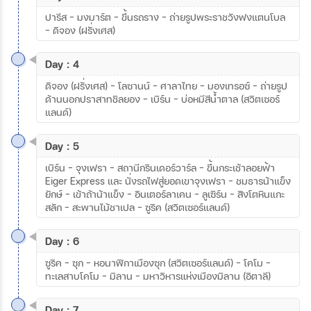
ปารีส – มงมาร์ต – ขึ้นรถราง – ถ่ายรูปพระราชวังฟงแตนโบล
– ดิจอง (ฝรั่งเศส)
Day : 4
ดิจอง (ฝรั่งเศส) – โลซานน์ - ศาลาไทย - มองเทรอซ์ – ถ่ายรูป
ด้านนอกปราสาทชิลยอง – เบิร์น – บ่อหมีสีน้ำตาล (สวิตเซอร์
แลนด์)
Day : 5
เบิร์น – จุงเฟรา - สถานีกรินเดอร์วาร์ล - ขึ้นกระเช้าลอยฟ้า
Eiger Express และ นั่งรถไฟสู่ยอดเขาจุงเฟรา – ชมธารน้าแข็ง
ยักษ์ - เข้าถ้าน้าแข็ง – อินเตอร์ลาเคน - ลูเซิร์น - สิงโตหินแกะ
สลัก – สะพานไม้ชาเปล – ซูริค (สวิตเซอร์แลนด์)
Day : 6
ซูริค - ซุก – หอนาฬิกาเมืองซุก (สวิตเซอร์แลนด์) - โคโม -
ทะเลสาบโคโม – มิลาน – มหาวิหารแห่งเมืองมิลาน (อิตาลี)
Day : 7