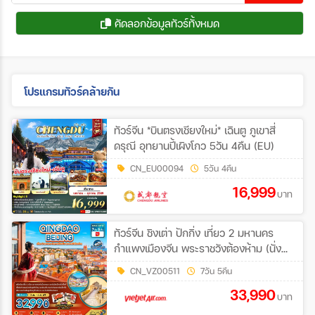
คัดลอกข้อมูลทัวร์ทั้งหมด
โปรแกรมทัวร์คล้ายกัน
ทัวร์จีน *บินตรงเชียงใหม่* เฉินตู ภูเขาสี่
ดรุณี อุทยานปี้เผิงโกว 5วัน 4คืน (EU)
CN_EU00094
5วัน 4คืน
16,999
บาท
ทัวร์จีน ชิงเต่า ปักกิ่ง เที่ยว 2 มหานคร
กำแพงเมืองจีน พระราชวังต้องห้าม (นั่ง
รถไฟความเร็วสูง) 7วัน 5คืน (VZ)
CN_VZ00511
7วัน 5คืน
33,990
บาท