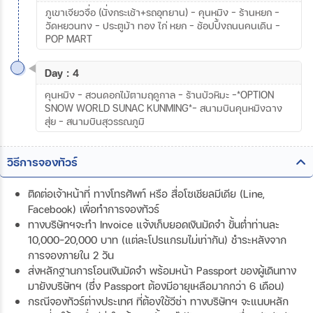
ภูเขาเจียวจื่อ (นั่งกระเช้า+รถอุทยาน) – คุนหมิง – ร้านหยก –
วัดหยวนทง – ประตูม้า ทอง ไก่ หยก – ช้อปปิ้งถนนคนเดิน –
POP MART
Day : 4
คุนหมิง – สวนดอกไม้ตามฤดูกาล – ร้านบัวหิมะ –*OPTION
SNOW WORLD SUNAC KUNMING*– สนามบินคุนหมิงฉาง
สุ่ย – สนามบินสุวรรณภูมิ
วิธีการจองทัวร์
ติดต่อเจ้าหน้าที่ ทางโทรศัพท์ หรือ สื่อโซเชียลมีเดีย (Line,
Facebook) เพื่อทำการจองทัวร์
ทางบริษัทฯจะทำ Invoice แจ้งเก็บยอดเงินมัดจำ ขั้นต่ำท่านละ
10,000-20,000 บาท (แต่ละโปรแกรมไม่เท่ากัน) ชำระหลังจาก
การจองภายใน 2 วัน
ส่งหลักฐานการโอนเงินมัดจำ พร้อมหน้า Passport ของผู้เดินทาง
มายังบริษัทฯ (ซึ่ง Passport ต้องมีอายุเหลือมากกว่า 6 เดือน)
กรณีจองทัวร์ต่างประเทศ ที่ต้องใช้วีซ่า ทางบริษัทฯ จะแนบหลัก