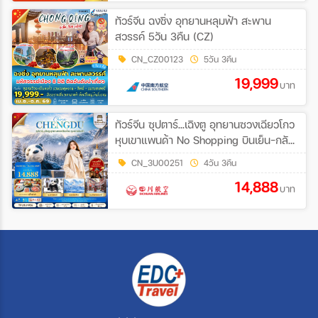
ทัวร์จีน ฉงชิ่ง อุทยานหลุมฟ้า สะพาน
สวรรค์ 5วัน 3คืน (CZ)
CN_CZ00123
5วัน 3คืน
19,999
บาท
ทัวร์จีน ซุปตาร์...เฉิงตู อุทยานซวงเฉียวโกว
หุบเขาแพนด้า No Shopping บินเย็น-กลับ
บ่าย 4วัน 3คืน (3U)
CN_3U00251
4วัน 3คืน
14,888
บาท