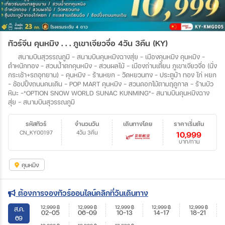
ทัวร์จีน คุนหมิง . . . ภูเขาเจียวจื่อ 4วัน 3คืน (KY)
สนามบินสุวรรณภูมิ – สนามบินคุนหมิงฉางสุ่ย – เมืองคุนหมิง คุนหมิง –
ตำหนักทอง – สวนน้ำตกคุนหมิง – สวนผลไม้ – เมืองถ่านเตี้ยน ภูเขาเจียวจื่อ (นั่ง
กระเช้า+รถอุทยาน) – คุนหมิง – ร้านหยก – วัดหยวนทง – ประตูม้า ทอง ไก่ หยก
– ช้อปปิ้งถนนคนเดิน – POP MART คุนหมิง – สวนดอกไม้ตามฤดูกาล – ร้านบัว
หิมะ –*OPTION SNOW WORLD SUNAC KUNMING*– สนามบินคุนหมิงฉาง
สุ่ย – สนามบินสุวรรณภูมิ
รหัสทัวร์
จำนวนวัน
เดินทางโดย
ราคาเริ่มต้น
CN_KY00197
4วัน 3คืน
10,999
บาท/ท่าน
คุนหมิง
ต้องการจองทัวร์ออนไลน์คลิกที่วันเดินทาง
12,999
฿
12,999
฿
12,999
฿
12,999
฿
12,999
฿
ส.ค.
02-05
06-09
10-13
14-17
18-21
69