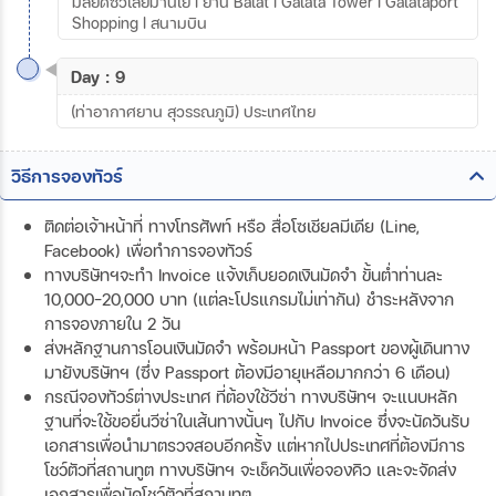
มัสยิดซิวเลย์มานีเย I ย่าน Balat I Galata Tower I Galataport
Shopping I สนามบิน
Day : 9
(ท่าอากาศยาน สุวรรณภูมิ) ประเทศไทย
วิธีการจองทัวร์
ติดต่อเจ้าหน้าที่ ทางโทรศัพท์ หรือ สื่อโซเชียลมีเดีย (Line,
Facebook) เพื่อทำการจองทัวร์
ทางบริษัทฯจะทำ Invoice แจ้งเก็บยอดเงินมัดจำ ขั้นต่ำท่านละ
10,000-20,000 บาท (แต่ละโปรแกรมไม่เท่ากัน) ชำระหลังจาก
การจองภายใน 2 วัน
ส่งหลักฐานการโอนเงินมัดจำ พร้อมหน้า Passport ของผู้เดินทาง
มายังบริษัทฯ (ซึ่ง Passport ต้องมีอายุเหลือมากกว่า 6 เดือน)
กรณีจองทัวร์ต่างประเทศ ที่ต้องใช้วีซ่า ทางบริษัทฯ จะแนบหลัก
ฐานที่จะใช้ขอยื่นวีซ่าในเส้นทางนั้นๆ ไปกับ Invoice ซึ่งจะนัดวันรับ
เอกสารเพื่อนำมาตรวจสอบอีกครั้ง แต่หากไปประเทศที่ต้องมีการ
โชว์ตัวที่สถานทูต ทางบริษัทฯ จะเช็ควันเพื่อจองคิว และจะจัดส่ง
เอกสารเพื่อนัดโชว์ตัวที่สถานทูต