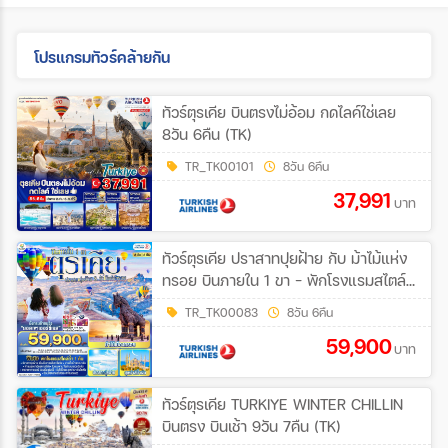
โปรแกรมทัวร์คล้ายกัน
ทัวร์ตุรเคีย บินตรงไม่อ้อม กดไลค์ใช่เลย
8วัน 6คืน (TK)
TR_TK00101
8วัน 6คืน
37,991
บาท
ทัวร์ตุรเคีย ปราสาทปุยฝ้าย กับ ม้าไม้แห่ง
ทรอย บินภายใน 1 ขา - พักโรงแรมสไตล์
ถ้ำ 1 คืน 8วัน 6คืน (TK)
TR_TK00083
8วัน 6คืน
59,900
บาท
ทัวร์ตุรเคีย TURKIYE WINTER CHILLIN
บินตรง บินเช้า 9วัน 7คืน (TK)