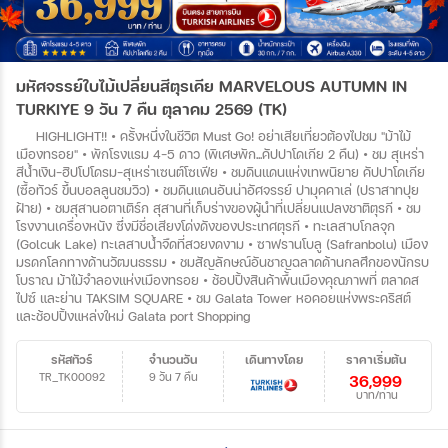
มหัศจรรย์ใบไม้เปลี่ยนสีตุรเคีย MARVELOUS AUTUMN IN
TURKIYE 9 วัน 7 คืน ตุลาคม 2569 (TK)
HIGHLIGHT!! • ครั้งหนึ่งในชีวิต Must Go! อย่าเสียเที่ยวต้องไปชม "ม้าไม้
เมืองทรอย" • พักโรงแรม 4-5 ดาว (พิเศษพัก...คัปปาโดเกีย 2 คืน) • ชม สุเหร่า
สีน้ำเงิน-ฮิปโปโดรม-สุเหร่าเซนต์โซเฟีย • ชมดินแดนแห่งเทพนิยาย คัปปาโดเกีย
(ซื้อทัวร์ ขึ้นบอลลูนชมวิว) • ชมดินแดนอันน่าอัศจรรย์ ปามุคคาเล่ (ปราสาทปุย
ฝ้าย) • ชมสุสานอตาเติร์ก สุสานที่เก็บร่างของผู้นำที่เปลี่ยนแปลงชาติตุรกี • ชม
โรงงานเครื่องหนัง ซึ่งมีชื่อเสียงโด่งดังของประเทศตุรกี • ทะเลสาบโกลจุก
(Golcuk Lake) ทะเลสาบน้ำจืดที่สวยงดงาม • ซาฟรานโบลู (Safranbolu) เมือง
มรดกโลกทางด้านวัฒนธรรม • ชมสัญลักษณ์อันชาญฉลาดด้านกลศึกของนักรบ
โบราณ ม้าไม้จำลองแห่งเมืองทรอย • ช้อปปิ้งสินค้าพื้นเมืองคุณภาพที่ ตลาดส
ไปซ์ และย่าน TAKSIM SQUARE • ชม Galata Tower หอคอยแห่งพระคริสต์
และช้อปปิ้งแหล่งใหม่ Galata port Shopping
รหัสทัวร์
จำนวนวัน
เดินทางโดย
ราคาเริ่มต้น
TR_TK00092
9 วัน 7 คืน
36,999
บาท/ท่าน