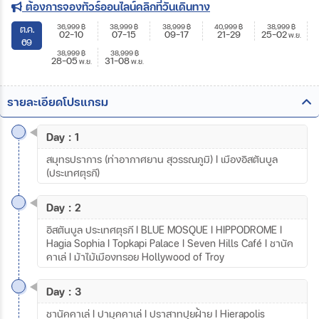
ต้องการจองทัวร์ออนไลน์คลิกที่วันเดินทาง
36,999
฿
38,999
฿
38,999
฿
40,999
฿
38,999
฿
ต.ค.
02-10
07-15
09-17
21-29
25-02
พ.ย.
69
38,999
฿
38,999
฿
28-05
31-08
พ.ย.
พ.ย.
รายละเอียดโปรแกรม
Day : 1
สมุทรปราการ (ท่าอากาศยาน สุวรรณภูมิ) I เมืองอิสตันบูล
(ประเทศตุรกี)
Day : 2
อิสตันบูล ประเทศตุรกี I BLUE MOSQUE I HIPPODROME I
Hagia Sophia I Topkapi Palace I Seven Hills Café I ชานัค
คาเล่ I ม้าไม้เมืองทรอย Hollywood of Troy
Day : 3
ชานัคคาเล่ I ปามุคคาเล่ I ปราสาทปุยฝ้าย I Hierapolis