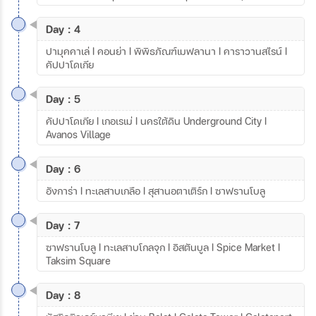
Day : 4
ปามุคคาเล่ I คอนย่า I พิพิธภัณฑ์เมฟลานา I คาราวานสไรน์ I
คัปปาโดเกีย
Day : 5
คัปปาโดเกีย I เกอเรเม่ I นครใต้ดิน Underground City I
Avanos Village
Day : 6
อังการ่า I ทะเลสาบเกลือ I สุสานอตาเติร์ก I ซาฟรานโบลู
Day : 7
ซาฟรานโบลู I ทะเลสาบโกลจุก I อิสตันบูล I Spice Market I
Taksim Square
Day : 8