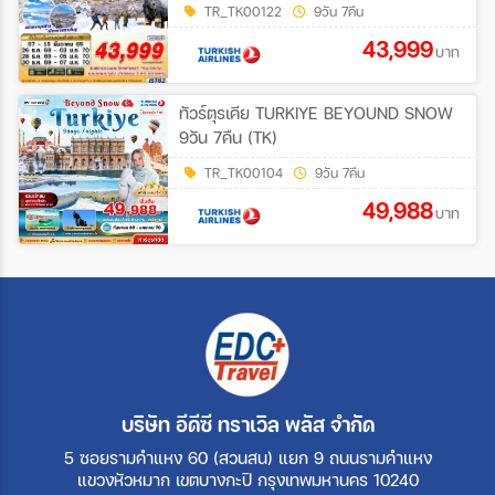
TR_TK00122
9วัน 7คืน
43,999
บาท
ทัวร์ตุรเคีย TURKIYE BEYOUND SNOW
9วัน 7คืน (TK)
TR_TK00104
9วัน 7คืน
49,988
บาท
บริษัท อีดีซี ทราเวิล พลัส จำกัด
5 ซอยรามคำแหง 60 (สวนสน) แยก 9 ถนนรามคำแหง
แขวงหัวหมาก เขตบางกะปิ กรุงเทพมหานคร 10240