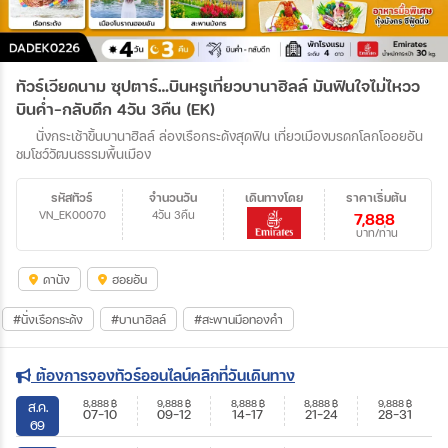
ทัวร์เวียดนาม ซุปตาร์…บินหรูเที่ยวบานาฮิลล์ มันฟินใจไม่ไหวว
บินค่ำ-กลับดึก 4วัน 3คืน (EK)
นั่งกระเช้าขิ้นบานาฮิลล์ ล่องเรือกระด้งสุดฟิน เที่ยวเมืองมรดกโลกโออยอัน
ชมโชว์วัฒนธรรมพื้นเมือง
รหัสทัวร์
จำนวนวัน
เดินทางโดย
ราคาเริ่มต้น
VN_EK00070
4วัน 3คืน
7,888
บาท/ท่าน
ดานัง
ฮอยอัน
#นั่งเรือกระด้ง
#บานาฮิลล์
#สะพานมือทองคำ
ต้องการจองทัวร์ออนไลน์คลิกที่วันเดินทาง
8,888
฿
9,888
฿
8,888
฿
8,888
฿
9,888
฿
ส.ค.
07-10
09-12
14-17
21-24
28-31
69