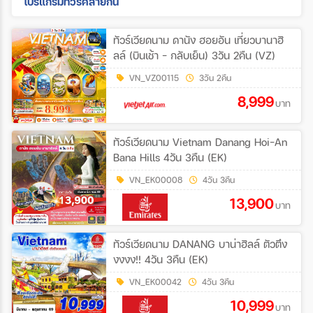
โปรแกรมทัวร์คล้ายกัน
ทัวร์เวียดนาม ดานัง ฮอยอัน เที่ยวบานาฮิ
ลล์ (บินเช้า - กลับเย็น) 3วัน 2คืน (VZ)
VN_VZ00115
3วัน 2คืน
8,999
บาท
ทัวร์เวียดนาม Vietnam Danang Hoi-An
Bana Hills 4วัน 3คืน (EK)
VN_EK00008
4วัน 3คืน
13,900
บาท
ทัวร์เวียดนาม DANANG บาน่าฮิลล์ ตัวตึง
งงงง!! 4วัน 3คืน (EK)
VN_EK00042
4วัน 3คืน
10,999
บาท