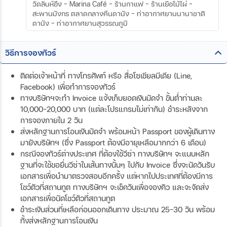
วัดลินห์อึ๋ง – Marina Café – ร้านกาแฟ – ร้านเยื่อไม้ไผ่ –
สะพานมังกร ตลาดกลางคืนดานัง – ท่าอากาศยานนานาชาติ
ดานัง – ท่าอากาศยานสุวรรณภูมิ
วิธีการจองทัวร์
ติดต่อเจ้าหน้าที่ ทางโทรศัพท์ หรือ สื่อโซเชียลมีเดีย (Line,
Facebook) เพื่อทำการจองทัวร์
ทางบริษัทฯจะทำ Invoice แจ้งเก็บยอดเงินมัดจำ ขั้นต่ำท่านละ
10,000-20,000 บาท (แต่ละโปรแกรมไม่เท่ากัน) ชำระหลังจาก
การจองภายใน 2 วัน
ส่งหลักฐานการโอนเงินมัดจำ พร้อมหน้า Passport ของผู้เดินทาง
มายังบริษัทฯ (ซึ่ง Passport ต้องมีอายุเหลือมากกว่า 6 เดือน)
กรณีจองทัวร์ต่างประเทศ ที่ต้องใช้วีซ่า ทางบริษัทฯ จะแนบหลัก
ฐานที่จะใช้ขอยื่นวีซ่าในเส้นทางนั้นๆ ไปกับ Invoice ซึ่งจะนัดวันรับ
เอกสารเพื่อนำมาตรวจสอบอีกครั้ง แต่หากไปประเทศที่ต้องมีการ
โชว์ตัวที่สถานทูต ทางบริษัทฯ จะเช็ควันเพื่อจองคิว และจะจัดส่ง
เอกสารเพื่อนัดโชว์ตัวที่สถานทูต
ชำระเงินส่วนที่เหลือก่อนออกเดินทาง ประมาณ 25-30 วัน พร้อม
ทั้งส่งหลักฐานการโอนเงิน