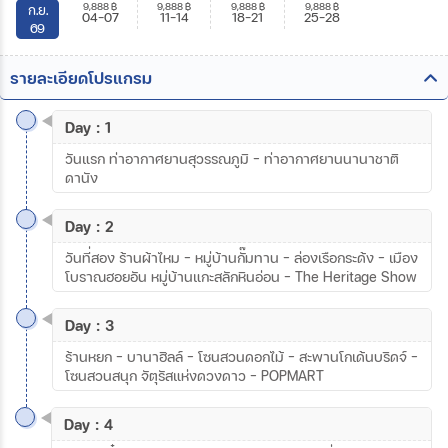
9,888
฿
9,888
฿
9,888
฿
9,888
฿
ก.ย.
04-07
11-14
18-21
25-28
69
รายละเอียดโปรแกรม
Day : 1
วันแรก ท่าอากาศยานสุวรรณภูมิ – ท่าอากาศยานนานาชาติ
ดานัง
Day : 2
วันที่สอง ร้านผ้าไหม – หมู่บ้านกั๊มทาน – ล่องเรือกระด้ง – เมือง
โบราณฮอยอัน หมู่บ้านแกะสลักหินอ่อน – The Heritage Show
Day : 3
ร้านหยก – บานาฮิลล์ – โซนสวนดอกไม้ – สะพานโกเด้นบริดจ์ –
โซนสวนสนุก จัตุรัสแห่งดวงดาว - POPMART
Day : 4