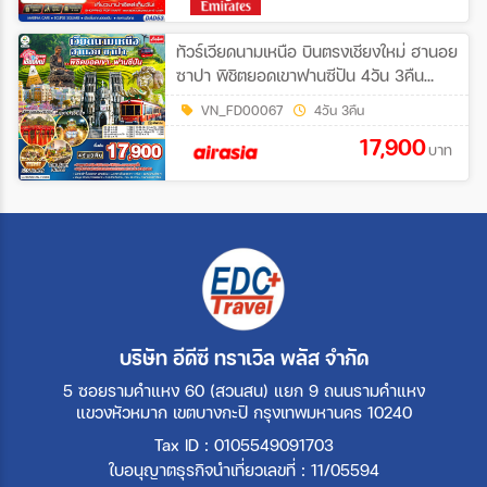
ทัวร์เวียดนามเหนือ บินตรงเชียงใหม่ ฮานอย
ซาปา พิชิตยอดเขาฟานซีปัน 4วัน 3คืน
(FD)
VN_FD00067
4วัน 3คืน
17,900
บาท
บริษัท อีดีซี ทราเวิล พลัส จำกัด
5 ซอยรามคำแหง 60 (สวนสน) แยก 9 ถนนรามคำแหง
แขวงหัวหมาก เขตบางกะปิ กรุงเทพมหานคร 10240
Tax ID : 0105549091703
ใบอนุญาตธุรกิจนำเที่ยวเลขที่ : 11/05594