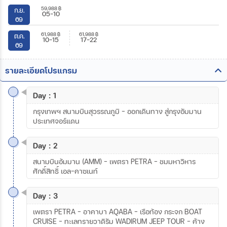
59,988
฿
ก.ย.
05-10
69
61,988
฿
61,988
฿
ต.ค.
10-15
17-22
69
รายละเอียดโปรแกรม
Day : 1
กรุงเทพฯ สนามบินสุวรรณภูมิ - ออกเดินทาง สู่กรุงอัมมาน
ประเทศจอร์แดน
Day : 2
สนามบินอ้มมาน (AMM) - เพตรา PETRA - ชมมหาวิหาร
ศักดิ์สิทธิ์ เอล-คาซเนท์
Day : 3
เพตรา PETRA - อาคาบา AQABA - เรือท้อง กระจก BOAT
CRUISE - ทะเลทรายวาดิรัม WADIRUM JEEP TOUR - ค้าง