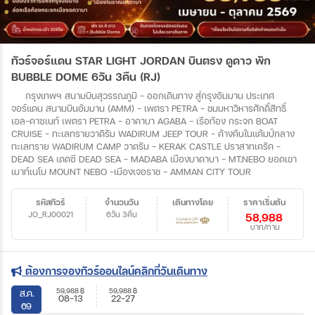
ทัวร์จอร์แดน STAR LIGHT JORDAN บินตรง ดูดาว พัก
BUBBLE DOME 6วัน 3คืน (RJ)
กรุงเทพฯ สนามบินสุวรรณภูมิ - ออกเดินทาง สู่กรุงอัมมาน ประเทศ
จอร์แดน สนามบินอ้มมาน (AMM) - เพตรา PETRA - ชมมหาวิหารศักดิ์สิทธิ์
เอล-คาซเนท์ เพตรา PETRA - อาคาบา AGABA - เรือท้อง กระจก BOAT
CRUISE - ทะเลทรายวาดิรัม WADIRUM JEEP TOUR - ค้างคืนในแค้มป์กลาง
ทะเลทราย WADIRUM CAMP วาดรัม - KERAK CASTLE ปราสาทเครัค -
DEAD SEA เดดซี DEAD SEA - MADABA เมืองมาดาบา - MT.NEBO ยอดเขา
เมาท์เนโบ MOUNT NEBO -เมืองเจอราช - AMMAN CITY TOUR
รหัสทัวร์
จำนวนวัน
เดินทางโดย
ราคาเริ่มต้น
JO_RJ00021
6วัน 3คืน
58,988
บาท/ท่าน
ต้องการจองทัวร์ออนไลน์คลิกที่วันเดินทาง
59,988
฿
59,988
฿
ส.ค.
08-13
22-27
69