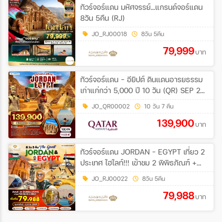
ทัวร์จอร์แดน มหัศจรรย์...แกรนด์จอร์แดน
8วัน 5คืน (RJ)
JO_RJ00018
8วัน 5คืน
79,999
บาท
ทัวร์จอร์แดน - อียิปต์ ดินแดนอารยธรรม
เก่าแก่กว่า 5,000 ปี 10 วัน (QR) SEP 26
- APR 27
JO_QR00002
10 วัน 7 คืน
139,900
บาท
ทัวร์จอร์แดน JORDAN - EGYPT เที่ยว 2
ประเทศ ไฮไลท์!!! เข้าชม 2 พิพิธภัณฑ์ +
พัก BUBBLE DOME 8วัน 5คืน (RJ)
JO_RJ00022
8วัน 5คืน
79,988
บาท