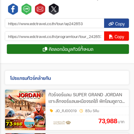
Copy
Copy
คัดลอกข้อมูลทัวร์ทั้งหมด
โปรแกรมทัวร์คล้ายกัน
ทัวร์จอร์แดน SUPER GRAND JORDAN
เจาะลึกจอร์แดนเหนือจรดใต้ พักโดมดูดาว
เที่ยวเพตราเต็มวันจุใจ 8วัน 5คืน (RJ)
JO_RJ00019
8วัน 5คืน
73,988
บาท