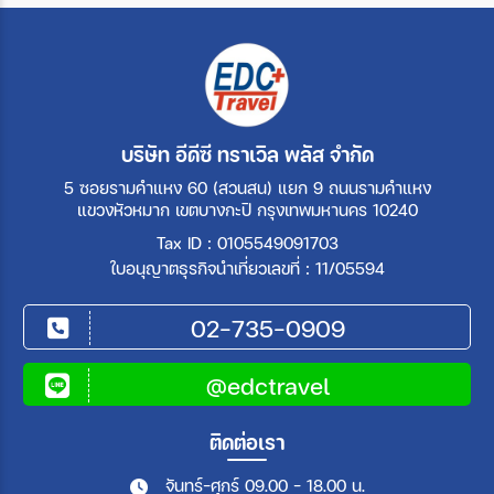
บริษัท อีดีซี ทราเวิล พลัส จำกัด
5 ซอยรามคำแหง 60 (สวนสน) แยก 9 ถนนรามคำแหง
แขวงหัวหมาก เขตบางกะปิ กรุงเทพมหานคร 10240
Tax ID : 0105549091703
ใบอนุญาตธุรกิจนำเที่ยวเลขที่ : 11/05594
02-735-0909
@edctravel
ติดต่อเรา
จันทร์-ศุกร์ 09.00 - 18.00 น.