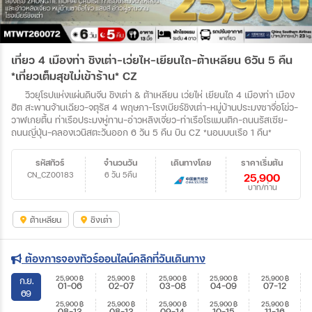
เที่ยว 4 เมืองท่า ชิงเต่า-เว่ยไห-เยียนไถ-ต้าเหลียน 6วัน 5 คืน
*เที่ยวเต็มสุขไม่เข้าร้าน* CZ
วิวยุโรปแห่งแผ่นดินจีน ชิงเต่า & ต้าเหลียน เว่ยไห่ เยียนไถ 4 เมืองท่า เมือง
ฮิต สะพานจ้านเฉียว-จตุรัส 4 พฤษภา-โรงเบียร์ชิงเต่า-หมู่บ้านประมงซาจื่อโข่ว-
วาฬเกยตื้น ท่าเรือประมงหู่ทาน-อ่าวหลิงเจี่ยว-ท่าเรือโรแมนติก-ถนนรัสเซีย-
ถนนญี่ปุ่น-คลองเวนิสตะวันออก 6 วัน 5 คืน บิน CZ *นอนบนเรือ 1 คืน*
รหัสทัวร์
จำนวนวัน
เดินทางโดย
ราคาเริ่มต้น
CN_CZ00183
6 วัน 5คืน
25,900
บาท/ท่าน
ต้าเหลียน
ชิงเต่า
ต้องการจองทัวร์ออนไลน์คลิกที่วันเดินทาง
25,900
฿
25,900
฿
25,900
฿
25,900
฿
25,900
฿
ก.ย.
01-06
02-07
03-08
04-09
07-12
69
25,900
฿
25,900
฿
25,900
฿
25,900
฿
25,900
฿
08-13
08-13
09-14
10-15
11-16