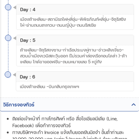
Day : 4
เมืองต้าเหลียน–สถานีรถไฟหลี่ซุ่น-พิพิธภัณฑ์หลี่ซุ่น-จัตุรัสซิง
ไห่-ย่านถนนตงกวน-ถนนญี่ปุ่น-ถนนรัสเซีย
Day : 5
ต้าเหลียน-จัตุรัสจงซาน-ท่าเรือประมงหู่ทาน-อ่าวหลิงเจี่ยว-
สวนน้ำเมืองเวนิสตะวันออก (ไม่รวมค่าล่องเรือกอนโดล่า )-ต้า
เหลียน ไกด์ขายออฟชั่น-ถนนหมายเลข 5 หวู่กัง
Day : 6
เมืองต้าเหลียน -บินกลับกรุงเทพฯ
วิธีการจองทัวร์
ติดต่อเจ้าหน้าที่ ทางโทรศัพท์ หรือ สื่อโซเชียลมีเดีย (Line,
Facebook) เพื่อทำการจองทัวร์
ทางบริษัทฯจะทำ Invoice แจ้งเก็บยอดเงินมัดจำ ขั้นต่ำท่านละ