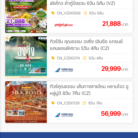
เผิงโกว ต๋ากู่ปิงชวน 6วัน 5คืน (VZ)
CN_VZ00509
6วัน 5คืน
21,888
บาท
ทัวร์จีน คุณธรรม ฉงชิ่ง เอินซือ แกรนด์
แคนยอนผิงซาน 5วัน 4คืน (CZ)
CN_CZ00274
5วัน 4คืน
29,999
บาท
ทัวร์คุณธรรม เส้นทางสายไหม หลานโจว อู
หลู่มู่ฉี 8วัน 7คืน (CZ)
CN_CZ00126
8วัน 7คืน
56,999
บาท