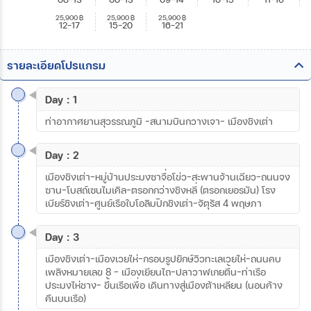
25,900
฿
25,900
฿
25,900
฿
12-17
15-20
16-21
รายละเอียดโปรแกรม
Day : 1
ท่าอากาศยานสุวรรณภูมิ –สนามบินกวางเจา- เมืองชิงเต่า
Day : 2
เมืองชิงเต่า–หมู่บ้านประมงซาจื่อโข่ว-สะพานจ้านเฉียว–ถนนจง
ซาน-โบสถ์เซนไมเคิล-ตรอกกว่างชิงหลี่ (ตรอกเยอรมัน) โรง
เบียร์ชิงเต่า-ศูนย์เรือใบโอลิมปิกชิงเต่า-จัตุรัส 4 พฤษภา
Day : 3
เมืองชิงเต่า-เมืองเวยไห่-กรอบรูปยักษ์วิวทะเลเวยไห่-ถนนคบ
เพลิงหมายเลข 8 - เมืองเยียนไถ-ปลาวาฬเกยตื้น-ท่าเรือ
ประมงไห่ชาง- ขึ้นเรือเพื่อ เดินทางสู่เมืองต้าเหลียน (นอนค้าง
คืนบนเรือ)