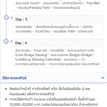
สะพานมือ ทองคำ – สวนดอกไม้ – ปราสาทจันทรา – Pop Mart
– สวนสนุกFantasy Park) – ร้านหยกและอัญมณี
Day : 3
เมืองฮอยอัน - ล่องเรือกระด้งชมหมู่บ้านกั๊มทาน – เมืองโบ
ราณฮอยอัน – ร้านผ้าไหม – สวนApec Park - เมืองดานัง
Day : 4
วัดนามเซิน – ร้านคาเฟ่ - ร้านเยื่อไผ่ - สะพานแห่งความรัก
(Love Bridge Danang) – สะพานมังกร (Dragon Bridge) -
โบสถ์สีชมพู (Danang Cathedral) - ตลาดฮาน – ท่า
อากาศยานเมืองดานัง – ท่าอากาศยานดอนเมือง (ประเทศไทย)
วิธีการจองทัวร์
ติดต่อเจ้าหน้าที่ ทางโทรศัพท์ หรือ สื่อโซเชียลมีเดีย (Line,
Facebook) เพื่อทำการจองทัวร์
ทางบริษัทฯจะทำ Invoice แจ้งเก็บยอดเงินมัดจำ ขั้นต่ำท่านละ
10,000-20,000 บาท (แต่ละโปรแกรมไม่เท่ากัน) ชำระหลังจาก