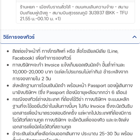
ร้านหยก – เมืองโบราณลั่วไต้ - ถนนคนเดินควานจ๋าย – สนาม
บินเทียนฟู่เฉิงตู - สนามบินสุวรรณภูมิ 3U3937 (BKK – TFU
21.55 น.-00.10 น. +1)
วิธีการจองทัวร์
ติดต่อเจ้าหน้าที่ ทางโทรศัพท์ หรือ สื่อโซเชียลมีเดีย (Line,
Facebook) เพื่อทำการจองทัวร์
ทางบริษัทฯจะทำ Invoice แจ้งเก็บยอดเงินมัดจำ ขั้นต่ำท่านละ
10,000-20,000 บาท (แต่ละโปรแกรมไม่เท่ากัน) ชำระหลังจาก
การจองภายใน 2 วัน
ส่งหลักฐานการโอนเงินมัดจำ พร้อมหน้า Passport ของผู้เดินทาง
มายังบริษัทฯ (ซึ่ง Passport ต้องมีอายุเหลือมากกว่า 6 เดือน)
กรณีจองทัวร์ต่างประเทศ ที่ต้องใช้วีซ่า ทางบริษัทฯ จะแนบหลัก
ฐานที่จะใช้ขอยื่นวีซ่าในเส้นทางนั้นๆ ไปกับ Invoice ซึ่งจะนัดวันรับ
เอกสารเพื่อนำมาตรวจสอบอีกครั้ง แต่หากไปประเทศที่ต้องมีการ
โชว์ตัวที่สถานทูต ทางบริษัทฯ จะเช็ควันเพื่อจองคิว และจะจัดส่ง
เอกสารเพื่อนัดโชว์ตัวที่สถานทูต
ชำระเงินส่วนที่เหลือก่อนออกเดินทาง ประมาณ 25-30 วัน พร้อม