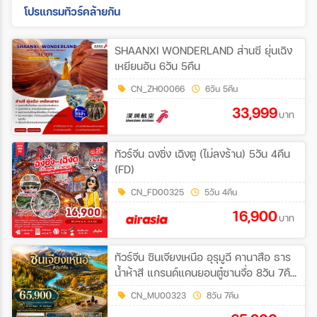
โปรแกรมทัวร์คล้ายกัน
SHAANXI WONDERLAND ส่านซี ยุ่นเฉิง
เหยียนอัน 6วัน 5คืน
CN_ZH00066
6วัน 5คืน
33,999
บาท
ทัวร์จีน ฉงชิ่ง เฉิงตู (ไม่ลงร้าน) 5วัน 4คืน
(FD)
CN_FD00325
5วัน 4คืน
16,900
บาท
ทัวร์จีน ซินเจียงเหนือ อุรุมูฉี คานาสือ ธาร
น้ำห้าสี แกรนด์แคนยอนตู๋ซานจื่อ 8วัน 7คืน
(FM)
CN_MU00323
8วัน 7คืน