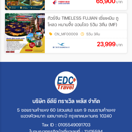
65,900
บาท
ทัวร์จีน TIMELESS FUJIAN เซี่ยเหมิน ถู
โหลว หนานจิ้ง ฉวนโจว 5วัน 3คืน (MF)
CN_MF00009
5วัน 3คืน
23,999
บาท
บริษัท อีดีซี ทราเวิล พลัส จำกัด
5 ซอยรามคำแหง 60 (สวนสน) แยก 9 ถนนรามคำแหง
แขวงหัวหมาก เขตบางกะปิ กรุงเทพมหานคร 10240
Tax ID : 0105549091703
ใบอนุญาตธุรกิจนำเที่ยวเลขที่ : 11/05594