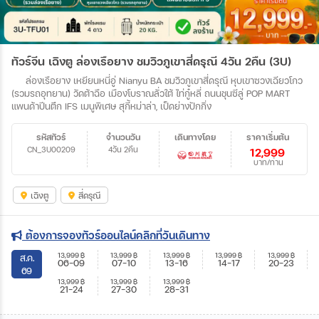
ทัวร์จีน เฉิงตู ล่องเรือยาง ชมวิวภูเขาสี่ดรุณี 4วัน 2คืน (3U)
ล่องเรือยาง เหยียนหนี่อู่ Nianyu BA ชมวิวภูเขาสี่ดรุณี หุบเขาซวงเฉียวโกว
(รวมรถอุทยาน) วัดต้าฉือ เมืองโบราณลั่วใต้ ไท่กู๋หลี่ ถนนชุนซีลู่ POP MART
แพนด้าปีนตึก IFS เมนูพิเศษ สุกี้หม่าล่า, เป็ดย่างปักกิ่ง
รหัสทัวร์
จำนวนวัน
เดินทางโดย
ราคาเริ่มต้น
CN_3U00209
4วัน 2คืน
12,999
บาท/ท่าน
เฉิงตู
สี่ดรุณี
ต้องการจองทัวร์ออนไลน์คลิกที่วันเดินทาง
13,999
฿
13,999
฿
13,999
฿
13,999
฿
13,999
฿
ส.ค.
06-09
07-10
13-16
14-17
20-23
69
13,999
฿
13,999
฿
13,999
฿
21-24
27-30
28-31