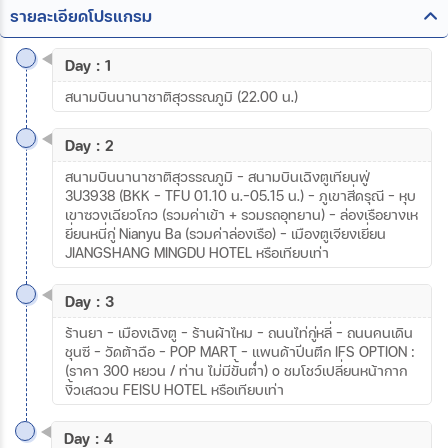
รายละเอียดโปรแกรม
Day : 1
สนามบินนานาชาติสุวรรณภูมิ (22.00 น.)
Day : 2
สนามบินนานาชาติสุวรรณภูมิ - สนามบินเฉิงตูเทียนฟู่
3U3938 (BKK – TFU 01.10 น.-05.15 น.) – ภูเขาสี่ดรุณี – หุบ
เขาซวงเฉียวโกว (รวมค่าเข้า + รวมรถอุทยาน) – ล่องเรือยางเห
ยี่ยนหนี่กู่ Nianyu Ba (รวมค่าล่องเรือ) - เมืองตูเจียงเยี่ยน
JIANGSHANG MINGDU HOTEL หรือเทียบเท่า
Day : 3
ร้านยา - เมืองเฉิงตู - ร้านผ้าไหม – ถนนไท่กู่หลี่ - ถนนคนเดิน
ชุนซี – วัดต้าฉือ – POP MART - แพนด้าปีนตึก IFS OPTION :
(ราคา 300 หยวน / ท่าน ไม่มีขั้นต่ำ) o ชมโชว์เปลี่ยนหน้ากาก
งิ้วเสฉวน FEISU HOTEL หรือเทียบเท่า
Day : 4