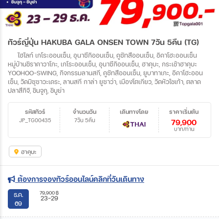
ทัวร์ญี่ปุ่น HAKUBA GALA ONSEN TOWN 7วัน 5คืน (TG)
ไฮไลท์ เกโระออนเซ็น, อุนาซึกิออนเซ็น, คูซัทสึออนเซ็น, อิคาโฮะออนเซ็น
หมู่บ้านชิราคาวาโกะ, เกโระออนเซ็น, อุนาซึกิออนเซ็น, ฮาคุบะ, กระเช้าฮาคุบะ
YOOHOO-SWING, กิจกรรมลานสกี, คูซัทสึออนเซ็น, ยูบาทาเกะ, อิคาโฮะออน
เซ็น, วัดมิซุซาวะเดระ, ลานสกี กาล่า ยูซาว่า, เมืองโตเกียว, วัดหัวไชเท้า, ตลาด
ปลาสึกิจิ, ชินจูกุ, ชิบูย่า
รหัสทัวร์
จำนวนวัน
เดินทางโดย
ราคาเริ่มต้น
JP_TG00435
7วัน 5คืน
79,900
บาท/ท่าน
ฮาคุบะ
ต้องการจองทัวร์ออนไลน์คลิกที่วันเดินทาง
79,900
฿
ธ.ค.
23-29
69