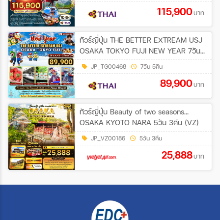
115,900
บาท
ทัวร์ญี่ปุ่น THE BETTER EXTREAM USJ
OSAKA TOKYO FUJI NEW YEAR 7วัน
5คืน (TG)
JP_TG00468
7วัน 5คืน
89,900
บาท
ทัวร์ญี่ปุ่น Beauty of two seasons…
OSAKA KYOTO NARA 5วัน 3คืน (VZ)
JP_VZ00186
5วัน 3คืน
25,888
บาท