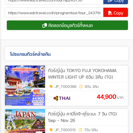
Copy
Copy
คัดลอกข้อมูลทัวร์ทั้งหมด
โปรแกรมทัวร์คล้ายกัน
ทัวร์ญี่ปุ่น TOKYO FUJI YOKOHAMA
WINTER LIGHT UP 6วัน 3คืน (TG)
JP_TG00368
6วัน 3คืน
44,900
บาท
ทัวร์ญี่ปุ่น คามิโคจิ-คุโระเบะ 7 วัน (TG)
Sep - Nov 26
JP_TG00515
7วัน 5คืน