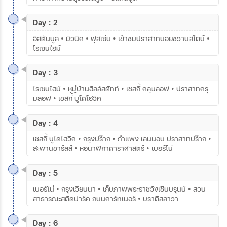
Day : 2
อิสตันบูล • มิวนิค • ฟุสเซ่น • เข้าชมปราสาทนอยชวานสไตน์ •
โรเซนไฮม์
Day : 3
โรเซนไฮม์ • หมู่บ้านฮัลล์สตัทท์ • เชสกี้ คลุมลอฟ • ปราสาทครุ
มลอฟ • เชสกี้ บูโดโฮวิค
Day : 4
เชสกี้ บูโดโฮวิค • กรุงปร๊าก • กำแพง เลนนอน ปราสาทปร๊าก •
สะพานชาร์ลส์ • หอนาฬิกาดาราศาสตร์ • เบอร์โน่
Day : 5
เบอร์โน่ • กรุงเวียนนา • เก็บภาพพระราชวังเชินบรุนน์ • สวน
สาธารณะสตัดปาร์ค ถนนคาร์ทเนอร์ • บราติสลาวา
Day : 6