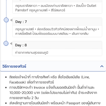
กรุงบราติสลาวา • ชมเมืองเก่าบราติสลาวา • ช้อปปิ้ง Outlet
Parndorf กรุงบูดาเปสต์ • ฮีโร่สแควร์
Day : 7
กรุงบูดาเปสต์ • ล่องเรือชมวิวทิวทัศน์สองฝากฝั่งแม่น้ำดานูบ •
คาสเซิ่ลฮิลล์ ป้อมฟิชเชอร์แมนบาสเตียน • เดินทางกลับ
Day : 8
ท่าอากาศยานสุวรรณภูมิ
วิธีการจองทัวร์
ติดต่อเจ้าหน้าที่ ทางโทรศัพท์ หรือ สื่อโซเชียลมีเดีย (Line,
Facebook) เพื่อทำการจองทัวร์
ทางบริษัทฯจะทำ Invoice แจ้งเก็บยอดเงินมัดจำ ขั้นต่ำท่านละ
10,000-20,000 บาท (แต่ละโปรแกรมไม่เท่ากัน) ชำระหลังจาก
การจองภายใน 2 วัน
ส่งหลักฐานการโอนเงินมัดจำ พร้อมหน้า Passport ของผู้เดินทาง