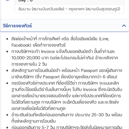
อัมมาน (สนามบินควีนอเลีย) - กรุงเทพฯ (สนามบินสุวรรณภูมิ)
วิธีการจองทัวร์
ติดต่อเจ้าหน้าที่ ทางโทรศัพท์ หรือ สื่อโซเชียลมีเดีย (Line,
Facebook) เพื่อทำการจองทัวร์
ทางบริษัทฯจะทำ Invoice แจ้งเก็บยอดเงินมัดจำ ขั้นต่ำท่านละ
10,000-20,000 บาท (แต่ละโปรแกรมไม่เท่ากัน) ชำระหลังจาก
การจองภายใน 2 วัน
ส่งหลักฐานการโอนเงินมัดจำ พร้อมหน้า Passport ของผู้เดินทาง
มายังบริษัทฯ (ซึ่ง Passport ต้องมีอายุเหลือมากกว่า 6 เดือน)
กรณีจองทัวร์ต่างประเทศ ที่ต้องใช้วีซ่า ทางบริษัทฯ จะแนบหลัก
ฐานที่จะใช้ขอยื่นวีซ่าในเส้นทางนั้นๆ ไปกับ Invoice ซึ่งจะนัดวันรับ
เอกสารเพื่อนำมาตรวจสอบอีกครั้ง แต่หากไปประเทศที่ต้องมีการ
โชว์ตัวที่สถานทูต ทางบริษัทฯ จะเช็ควันเพื่อจองคิว และจะจัดส่ง
เอกสารเพื่อนัดโชว์ตัวที่สถานทูต
ชำระเงินส่วนที่เหลือก่อนออกเดินทาง ประมาณ 25-30 วัน พร้อม
ทั้งส่งหลักฐานการโอนเงิน
ก่อนออกเดินทาง 5-7 วัน ทางบริษัทฯจะจัดส่งใบนัดหมายการเดิน