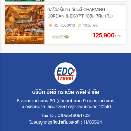
ทัวร์จอร์แดน อียิปต์ CHARMING
JORDAN & EGYPT 10วัน 7คืน (RJ)
JO_RJ00013
10วัน 7คืน
125,900
บาท
บริษัท อีดีซี ทราเวิล พลัส จำกัด
5 ซอยรามคำแหง 60 (สวนสน) แยก 9 ถนนรามคำแหง
แขวงหัวหมาก เขตบางกะปิ กรุงเทพมหานคร 10240
Tax ID : 0105549091703
ใบอนุญาตธุรกิจนำเที่ยวเลขที่ : 11/05594