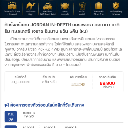
ทัวร์จอร์แดน JORDAN IN-DEPTH นครเพตรา อควาบา วาดิ
รัม ทะเลเดดซี เจราช อัมมาน 8วัน 5คืน (RJ)
เปิดประสบการณ์เที่ยวจอร์แดนแบบครบเส้นทางดินแดนแห่งอารยธรรม
โบราณและทะเลทรายสุดอลังการ ไฮไลท์จัดเต็ม นครเพตรา มหานครศิลาสี
กุหลาบ วาดิรัม นั่งรถ Pick-up 4WD ลุยทะเลทราย+พักโดมแคมป์ ลอยตัวทะเล
เดดซี ล่องเรือท้องกระจำที่อควาบา เยือนเจราช เมืองโบราณพันเสา เมาท์เนโบ
ป้อมอัจลูน ป้อมปราการอัมมาน และพิพิธภัณฑ์จอร์แดน เดินทางสบาย บินตรง
จากกรุงเทพฯ พักโรงแรมระดับ 5 ดาว + โดมแคมป์
รหัสทัวร์
จำนวนวัน
เดินทางโดย
ราคาเริ่มต้น
JO_RJ00030
8 วัน 5 คืน
89,900
บาท/ท่าน
ต้องการจองทัวร์ออนไลน์คลิกที่วันเดินทาง
89,900
฿
ก.ย.
19-26
69
89,900
฿
89,900
฿
89,900
฿