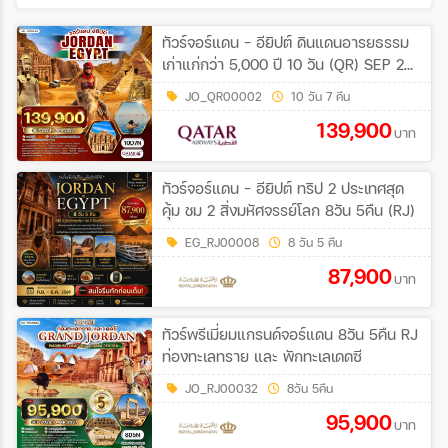
ทัวร์จอร์แดน - อียิปต์ ดินแดนอารยธรรม
เก่าแก่กว่า 5,000 ปี 10 วัน (QR) SEP 26
- APR 27
JO_QR00002
10 วัน 7 คืน
139,900
บาท
ทัวร์จอร์แดน - อียิปต์ ทริป 2 ประเทศสุด
คุ้ม ชม 2 สิ่งมหัศจรรย์โลก 8วัน 5คืน (RJ)
EG_RJ00008
8 วัน 5 คืน
87,900
บาท
ทัวร์พรีเมี่ยมแกรนด์จอร์แดน 8วัน 5คืน RJ
ท่องทะเลทราย และ พักทะเลเดดซี
JO_RJ00032
8วัน 5คืน
95,900
บาท