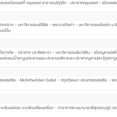
 เมืองมรดกโลกเชสกี้ ครุมลอฟ สาธารณรัฐเช็ก – ปราสาทครุมลอฟ – เมืองเชสเ
สาทปราก – มหาวิหารเซนต์วิตัส – พระราชวังเก่า – มหาวิหารเซนต์จอร์จ บ
เบอร์โน
ลวาเกีย – ปราสาท บราติสลาวา – มหาวิหารเซนต์มาร์ติน – เมืองบูดาเปสต์ ป
ามของแม่น้ำดานูบ(สะพานเชน+สะพานอลิซาเบธ+ปราสาทบูดาเปส+รัฐสภาบู
ทศออสเตรีย - McArthurGlen Outlet – กรุงเวียนนา ประเทศออสเตรีย – พระ
หรับเอมิเรต แวะพักเปลี่ยนเครื่อง - ท่าอากาศยานนานาชาติสุวรรณภูมิ ป