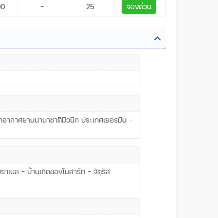
00
-
25
จองด่วน
ท่าอากาศยานนานาชาติมิวนิก ประเทศเยอรมัน –
มิราเบล – บ้านเกิดของโมสาร์ท – จัตุรัส