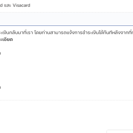
ard และ Visacard
งินกลับมาที่เรา โดยท่านสามารถแจ้งการชำระเงินได้ทันทีหลังจากที่
ะเอียด
ามา
ามา