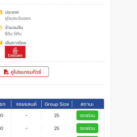
ะวัติศาสตร์ เมืองซาลซ์บูร์ก – หมู่บ้านฮัลส์สตัทท์ – เมือง
งเชสเกบูเดอโจวิซ
ประเทศ
ยุโรปตะวันออก
จำนวนวัน
8วัน 5คืน
เดินทางโดย
ดูโปรแกรมทัวร์
ารก
จอยแลนด์
Group Size
สถานะ
00
-
25
จองด่วน
00
-
25
จองด่วน