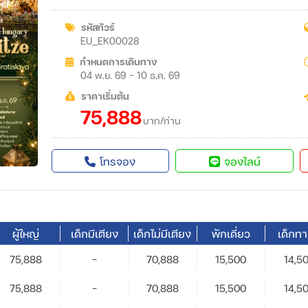
ซาลซ์บูร์ก – สวนมิราเบล – บ้านเกิดของโมสาร์ท – จัตุรัสศูนย์กลางปร
มรดกโลกเชสกี้ ครุมลอฟ สาธารณรัฐเช็ก – ปราสาทครุมลอฟ – เมือ
รหัสทัวร์
EU_EK00028
กำหนดการเดินทาง
04 พ.ย. 69 - 10 ธ.ค. 69
ราคาเริ่มต้น
75,888
บาท/ท่าน
โทรจอง
จองไลน์
ผู้ใหญ่
เด็กมีเตียง
เด็กไม่มีเตียง
พักเดี่ยว
เด็กท
75,888
-
70,888
15,500
14,5
75,888
-
70,888
15,500
14,5