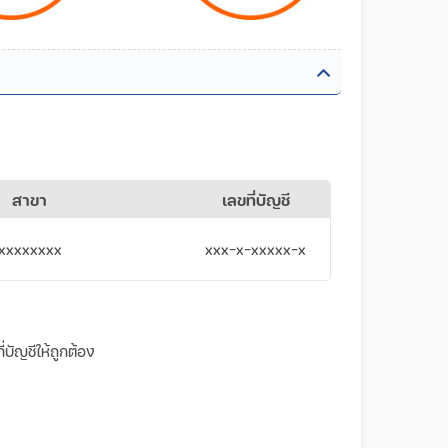
สาขา
เลขที่บัญชี
xxxxxxxx
xxx-x-xxxxx-x
บัญชีให้ถูกต้อง