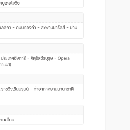
กบูเดอโจวิซ
าซิลลิกา – ถนนทองคำ – สะพานชาร์ลส์ – ย่าน
ระเทศฮังการี – จัตุรัสวีรบุรุษ – Opera
ดาเปส)
ราชวังเชินบรุนน์ – ท่าอากาศยานนานาชาติ
ระเทศไทย