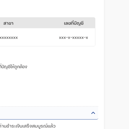
สาขา
เลขที่บัญชี
xxxxxxxx
xxx-x-xxxxx-x
บัญชีให้ถูกต้อง
ท่านชำระเงินเสร็จสมบูรณ์แล้ว