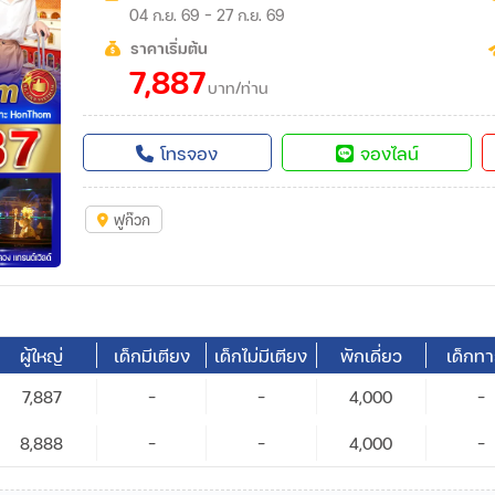
04 ก.ย. 69 - 27 ก.ย. 69
ราคาเริ่มต้น
7,887
บาท/ท่าน
โทรจอง
จองไลน์
ฟูก๊วก
ผู้ใหญ่
เด็กมีเตียง
เด็กไม่มีเตียง
พักเดี่ยว
เด็กท
7,887
-
-
4,000
-
8,888
-
-
4,000
-