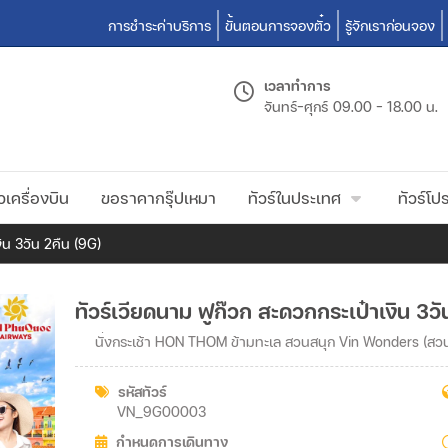
การชำระค่าบริการ
ขั้นตอนการจองตั๋ว
รู้จักเราก่อนจอง
เวลาทำการ
จันทร์-ศุกร์
09.00 - 18.00 น.
วเครื่องบิน
ขอราคากรุ๊ปเหมา
ทัวร์ในประเทศ
ทัวร์โปร
ิน 3วัน 2คืน (9G)
ทัวร์เวียดนาม ฟูก๊วก สะดวกกระเป๋าเงิน 3วั
นั่งกระเช้า HON THOM ข้ามทะเล สวนสนุก Vin Wonders (สวน
รหัสทัวร์
VN_9G00003
กำหนดการเดินทาง