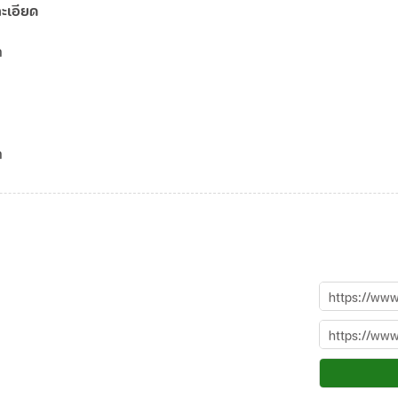
ะเอียด
ามา
ามา