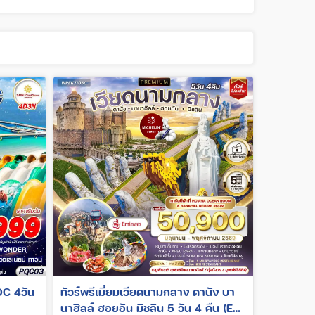
ทัวร์พรีเมี่ยมเวียดนามกลาง ดานัง บา
นาฮิลล์ ฮอยอัน มิชลิน 5 วัน 4 คืน (EK)