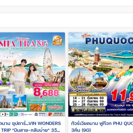
ียดนาม ซุปตาร์...VIN WONDERS
ทัวร์เวียดนาม ฟูก๊วก PHU QUOC 4วัน
TRIP *บินสาย-กลับบ่าย* 3วัน
3คืน (9G)