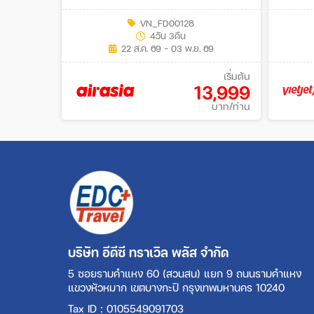
เรือลอยกระทงฮอยอัน+สระผมสไตล์
2คืน (V
เวียดนาม) 4วัน 3คืน (FD)
VN_FD00128
4วัน 3คืน
22 ส.ค. 69 - 03 พ.ย. 69
เริ่มต้น
13,999
บาท/ท่าน
บริษัท อีดีซี ทราเวิล พลัส จำกัด
5 ซอยรามคำแหง 60 (สวนสน) แยก 9 ถนนรามคำแหง
แขวงหัวหมาก เขตบางกะปิ กรุงเทพมหานคร 10240
Tax ID : 0105549091703