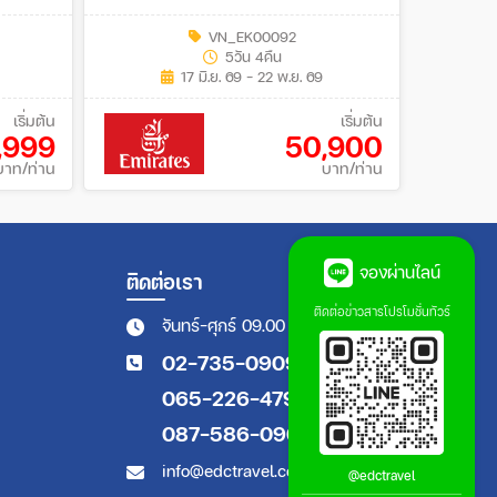
JUN - NOV 2026
VN_EK00092
5วัน 4คืน
17 มิ.ย. 69 - 22 พ.ย. 69
เริ่มต้น
เริ่มต้น
1,999
50,900
บาท/ท่าน
บาท/ท่าน
จองผ่านไลน์
ติดต่อเรา
ติดต่อข่าวสารโปรโมชั่นทัวร์
จันทร์-ศุกร์ 09.00 - 18.00 น.
02-735-0909
065-226-4794
087-586-0909
info@edctravel.co.th
@edctravel