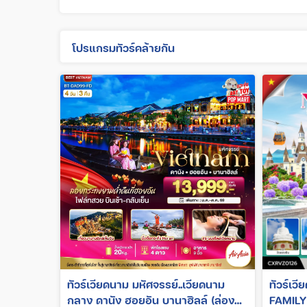
โปรแกรมทัวร์คล้ายกัน
ทัวร์เวียดนาม มหัศจรรย์..เวียดนาม
ทัวร์เว
กลาง ดานัง ฮอยอัน บานาฮิลล์ (ล่อง
FAMILY 