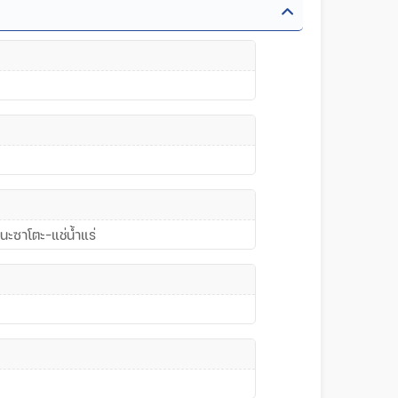
ะซาโตะ-แช่น้ำแร่