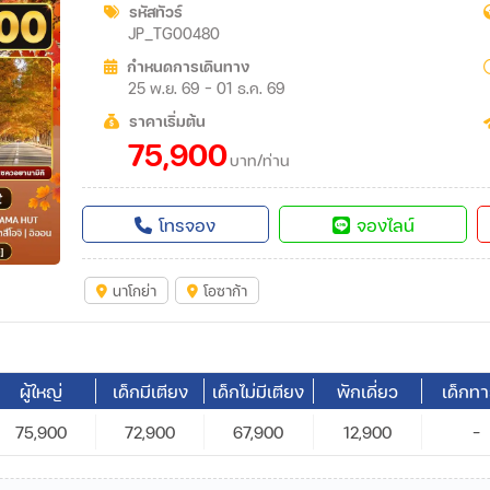
รหัสทัวร์
JP_TG00480
กำหนดการเดินทาง
25 พ.ย. 69 - 01 ธ.ค. 69
ราคาเริ่มต้น
75,900
บาท/ท่าน
โทรจอง
จองไลน์
นาโกย่า
โอซาก้า
ผู้ใหญ่
เด็กมีเตียง
เด็กไม่มีเตียง
พักเดี่ยว
เด็กท
75,900
72,900
67,900
12,900
-