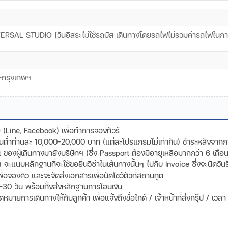
 UNIVERSAL STUDIO [วันอิสระไม่ใช้รถบัส เดินทางโดยรถไฟไม่รวมค่ารถไฟในก
ซ-กรุงเทพฯ
ดีย (Line, Facebook) เพื่อทำการจองทัวร์
ขั้นต่ำท่านละ 10,000-20,000 บาท (แต่ละโปรแกรมไม่เท่ากัน) ชำระหลังจาก
องผู้เดินทางมายังบริษัทฯ (ซึ่ง Passport ต้องมีอายุเหลือมากกว่า 6 เดือน
ทฯ จะแนบหลักฐานที่จะใช้ขอยื่นวีซ่าในเส้นทางนั้นๆ ไปกับ Invoice ซึ่งจะนัด
พื่อจองคิว และจะจัดส่งเอกสารเพื่อนัดโชว์ตัวที่สถานทูต
-30 วัน พร้อมทั้งส่งหลักฐานการโอนเงิน
ายการเดินทางให้กับลูกค้า เพื่อแจ้งถึงชื่อไกด์ / เจ้าหน้าที่ส่งกรุ๊ป / เว