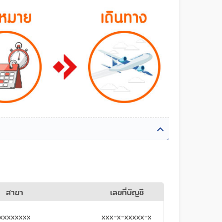
สาขา
เลขที่บัญชี
xxxxxxxx
xxx-x-xxxxx-x