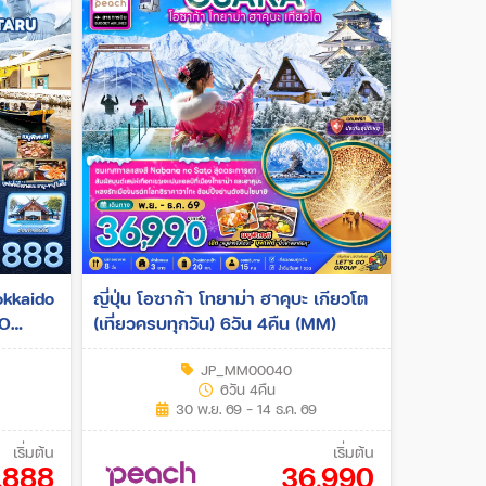
Hokkaido
ญี่ปุ่น โอซาก้า โทยาม่า ฮาคุบะ เกียวโต
O
(เที่ยวครบทุกวัน) 6วัน 4คืน (MM)
น (TG)
JP_MM00040
6วัน 4คืน
30 พ.ย. 69 - 14 ธ.ค. 69
เริ่มต้น
เริ่มต้น
,888
36,990