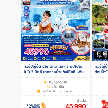
ทัวร์ฐญี่ปุ่น ฮอกไกโด โอตารุ ซัปโปโร
ทัวร์ญี่ป
โนโบริเบ็ทสึ เทศกาลน้ำแข็งชิโคสึ 6วัน
ช้อปปิ้ง
4คืน (SQ)
JP_SQ00028
6วัน 4คืน
02 ก.พ. 70 - 21 ก.พ. 70
เริ่มต้น
45,990