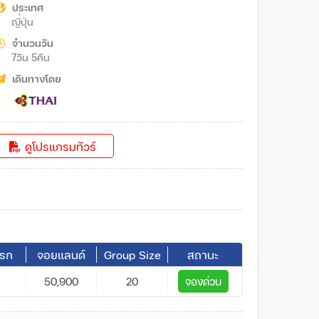
ประเทศ
ญี่ปุ่น
จำนวนวัน
7วัน 5คืน
เดินทางโดย
ดูโปรแกรมทัวร์
ารก
จอยแลนด์
Group Size
สถานะ
50,900
20
จองด่วน