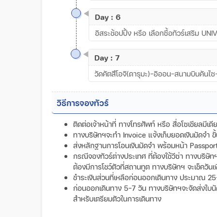
Day : 6
อิสระช้อปปิ้ง หรือ เลือกซื้อทัวร์เสริม
Day : 7
วัดคัตสึโอจิ(ดารุมะ)-อิออน-สนามบินคันไ
วิธีการจองทัวร์
ติดต่อเจ้าหน้าที่ ทางโทรศัพท์ หรือ สื่อโซเชียลมีเ
ทางบริษัทฯจะทำ Invoice แจ้งเก็บยอดเงินมัดจำ 
ส่งหลักฐานการโอนเงินมัดจำ พร้อมหน้า Passport ข
กรณีจองทัวร์ต่างประเทศ ที่ต้องใช้วีซ่า ทางบริษั
ต้องมีการโชว์ตัวที่สถานทูต ทางบริษัทฯ จะเช็ควันเ
ชำระเงินส่วนที่เหลือก่อนออกเดินทาง ประมาณ 25
ก่อนออกเดินทาง 5-7 วัน ทางบริษัทฯจะจัดส่งใบนัดหม
สำหรับเตรียมตัวในการเดินทาง