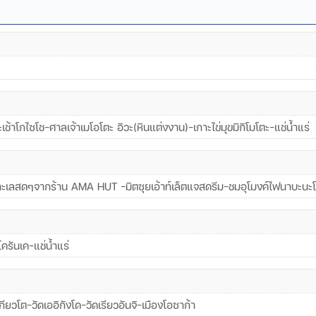
เช้าโกไซโช-ศาลเจ้าเมโอโตะ อิวะ(หินแต่งงาน)-เกาะไข่มุขมิกิโมโตะ-แช่น้ำแร่
ะเลสดๆจากร้าน AMA HUT -มิตซุยเอ้าท์เล็ตแจสดรีม-ชมอุโมงค์ไฟนาบะนะโน
ครันเค-แช่น้ำแร่
ยวโต-วัดเออิกังโด-วัดเรียวอันจิ-เมืองโอซาก้า