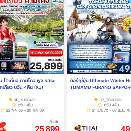
ุ่น โตเกียว คามิโคจิ ฟูจิ อิสระ
ทัวร์ญี่ปุ่น Ultimate Winter 
โตเกียว 6วัน 4คืน (XJ)
TOMAMU FURANO SAPPOR
ASAHIKAWA OTARU 6วัน 4คื
JP_XJ00492
JP_TG00503
6วัน 4คืน
6วัน 4คืน
22 ก.ค. 69 - 26 ต.ค. 69
21 ม.ค. 70 - 07 เม.ย. 70
เริ่มต้น
25,899
49