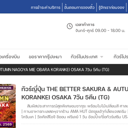
การชำระค่าบริการ
ขั้นตอนการจองตั๋ว
รู้จักเราก่อนจอง
เวลาทำการ
จันทร์-ศุกร์
09.00 - 18.00 น.
วเครื่องบิน
ขอราคากรุ๊ปเหมา
ทัวร์ในประเทศ
ทัวร์โปร
 AUTUMN NAGOYA MIE OBARA KORANKEI OSAKA 7วัน 5คืน (TG)
ทัวร์ญี่ปุ่น THE BETTER SAKURA & A
KORANKEI OSAKA 7วัน 5คืน (TG)
สัมผัสประสาการณ์สุดพิเศษชมซากุระ พร้อมใบไม้เปลี่ยนสี ศาลเจ้าเมโอโตะอิวะ(หินแต่งงาน) | ศาลเจ้าอิเสะ | ถนนโอฮาไรมาจิ
| ทานอาหารทะเลสดๆจากร้าน AMA HUT มิตซุยเอ้าท์เล็ตแจสดรีม | 
โครันเค | วัดคัตสึโอจิ อิออน ฟรีเดย์ 1 วัน ช้อปปิ้ง/ซื้อทัวร์เสริ