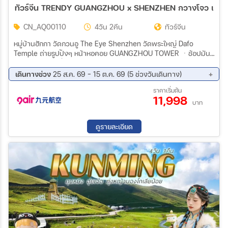
ทัวร์จีน TRENDY GUANGZHOU x SHENZHEN กวางโจว เซินเจิ้
CN_AQ00110
4วัน 2คืน
ทัวร์จีน
หมู่บ้านฮักกา วัดกวนอู The Eye Shenzhen วัดพระใหญ่ Dafo
Temple ถ่ายรูปปังๆ หน้าหอคอย GUANGZHOU TOWER ㆍช้อปมันส์
ถนนคนเดิน ปักกิ่ง + POP MART
เดินทางช่วง
25 ส.ค. 69 - 15 ต.ค. 69 (5 ช่วงวันเดินทาง)
25 ส.ค. 69 - 28 ส.ค. 69
15 ก.ย. 69 - 18 ก.ย. 69
ราคาเริ่มต้น
11,998
23 ก.ย. 69 - 26 ก.ย. 69
30 ก.ย. 69 - 03 ต.ค. 69
บาท
12 ต.ค. 69 - 15 ต.ค. 69
ดูรายละเอียด