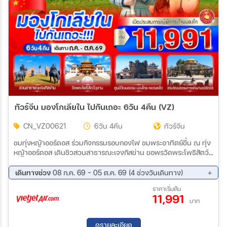
สายการบิน
ตั้งแต่วันที่
ถึงวันที่
ทัวร์จีน มองโกเลียใน ไปกันเถอะ 6วัน 4คืน (VZ)
CN_VZ00621
6วัน 4คืน
ทัวร์จีน
เฉพาะเดือน
ชมทุ่งหญ้าออร์ดอส ร่วมกิจกรรมรอบกองไฟ ชมพระอาทิตย์ขึ้น ณ ทุ่ง
หญ้าออร์ดอส เดินชิวสวนสาธารณะเจงกิสข่าน ขอพรวัดพระโพธิสัตว์อุ
ลาน สัมผัสทะเลทรายอินเคินทาลา เดินชิมของอร่อยตลาดกลางคืนออร์
เฉพาะเทศกาล
ดอส ชมศูนย์วัฒนธรรมมองโกลหยวนหลิว (รวมรถกอล์ฟ) ช็อปถนน
เดินทางช่วง
08 ก.ค. 69 - 05 ต.ค. 69 (4 ช่วงวันเดินทาง)
คนเดินคังบาซี
19 ส.ค. 69 - 24 ส.ค. 69
02 ก.ย. 69 - 07 ก.ย. 69
ราคาเริ่มต้น
11,991
16 ก.ย. 69 - 21 ก.ย. 69
30 ก.ย. 69 - 05 ต.ค. 69
บาท
ระหว่าง
ดูรายละเอียด