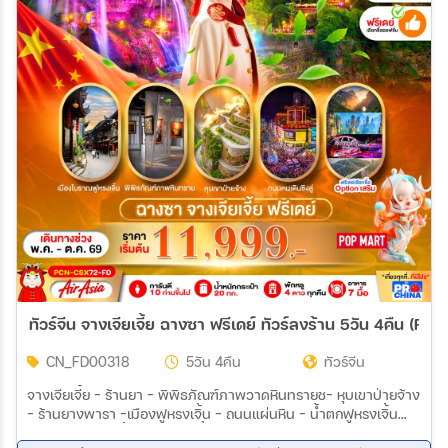
ทัวร์จีน จางเจียเจี้ย ฉางซา ฟรีเดย์ ทัวร์ลงร้าน 5วัน 4คืน (FD)
CN_FD00318
5วัน 4คืน
ทัวร์จีน
จางเจียเจี้ย – ร้านยา - พิพิธภัณฑ์ภาพวาดหินทรายช- หุบเขาป่ายจ้าง
- ร้านยางพารา -เมืองฟูหรงเจิ้น - ถนนแผ่นหิน – น้ำตกฟูหรงเจิ้น
-วิวแสงสีฟูหรงเจิ้น - จางเจียเจี้ย FREE DAY (ไม่รวมรถ ไม่รวมไกด์