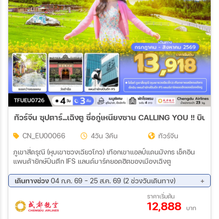
ทัวร์จีน ซุปตาร์...
CN_EU00066
4วัน 3คืน
ทัวร์จีน
ภูเขาสี่ดรุณี (หุบเขาซวงเฉียวโกว) เทือกเขาแอลป์แดนมังกร เช็คอิน
แพนด้ายักษ์ปีนตึก IFS แลนด์มาร์คยอดฮิตของเมืองเฉิงตู
เดินทางช่วง
04 ก.ค. 69 - 25 ส.ค. 69 (2 ช่วงวันเดินทาง)
15 ส.ค. 69 - 18 ส.ค. 69
22 ส.ค. 69 - 25 ส.ค. 69
ราคาเริ่มต้น
12,888
บาท