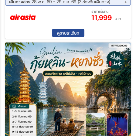
ไม่รวมอาหาร) จางเจียเจี้ย – ร้านหยก – ฉางซา - ถนนคนเดินหวงซิงลู่
เดินทางช่วง
28 พ.ค. 69 - 29 ต.ค. 69 (3 ช่วงวันเดินทาง)
03 ก.ย. 69 - 07 ก.ย. 69
15 ต.ค. 69 - 19 ต.ค. 69
ราคาเริ่มต้น
11,999
25 ต.ค. 69 - 29 ต.ค. 69
บาท
ดูรายละเอียด