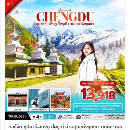
ทัวร์จีน ซุปตาร์...เฉิงตู สี่ดรุณี ม่านมุ