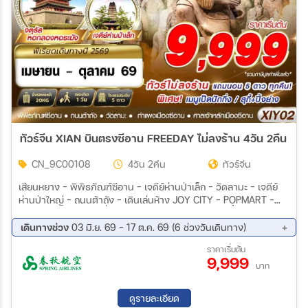
ทัวร์จีน XIAN บินตรงซีอาน FREEDAY ไม่ลงร้าน 4วัน 2คืน (9C
CN_9C00108
4วัน 2คืน
ทัวร์จีน
เสียนหยาง – พิพิธภัณฑ์ซีอาน – เจดีย์ห่านป่าเล็ก – วัดลามะ – เจดีย์
ห่านป่าใหญ่ – ถนนต้าถัง – เดินเล่นห้าง JOY CITY – POPMART -
FREEDAY อิสระท่องเที่ยว (ไม่มีรถและไกด์บริการ) เลือกซื้อ OPTION :
พิพิธภัณฑ์ทหารดินเผาจิ๋นซี (รวมรถแบตเตอรี่) – OUTLETS XIAN
เดินทางช่วง
03 มิ.ย. 69 - 17 ต.ค. 69 (6 ช่วงวันเดินทาง)
SHA ZHI CHUAN – จตุรัสหอกลอง หอระฆัง – ถนนมุสลิม (รวมอาหาร
19 ส.ค. 69 - 22 ส.ค. 69
26 ส.ค. 69 - 29 ส.ค. 69
ราคาเริ่มต้น
เที่ยง) -ศาลเจ้าหลักเมืองซีอาน – ห้าง SAGA – กำแพงเมืองซีอาน –
9,999
02 ก.ย. 69 - 05 ก.ย. 69
09 ก.ย. 69 - 12 ก.ย. 69
ถนนซูหยวนเหมิน – ห้าง MixC – ท่าอากาศยานนานาชาติซีอานเสียน
บาท
16 ก.ย. 69 - 19 ก.ย. 69
17 ต.ค. 69 - 17 ต.ค. 69
หยาง
ดูรายละเอียด