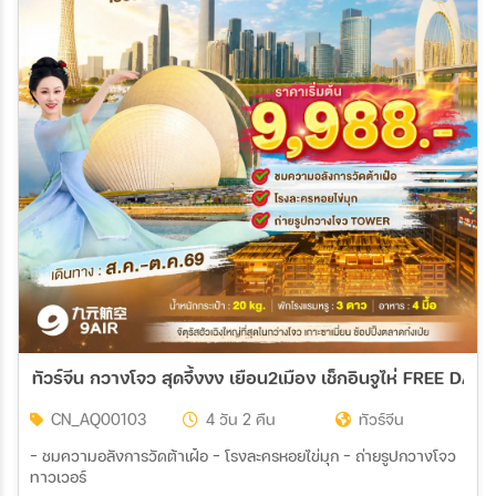
ทัวร์จีน กวางโจว สุดจึ้งงง เยือน2เมือง เช็กอินจูไห่ FREE DAY 
CN_AQ00103
4 วัน 2 คืน
ทัวร์จีน
- ชมความอลังการวัดต้าเฝ๋อ - โรงละครหอยไข่มุก - ถ่ายรูปกวางโจว
ทาวเวอร์