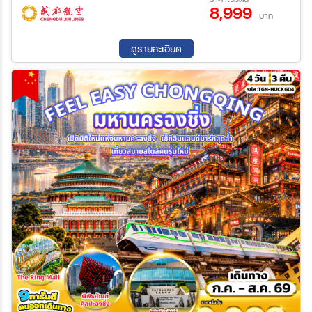
แสงสี SKP•ร้านหยกหรือร้านผลิตภัณฑ์เครื่องนอนยางพารา•ถนนคน
8,999
29 ส.ค. 69 - 01 ก.ย. 69
05 ก.ย. 69 - 08 ก.ย. 69
เดินชุนซี-IFS ชมแพนด้าปีนตึก-Popmart•ไท่กู่หลี่
บาท
12 ก.ย. 69 - 15 ก.ย. 69
19 ก.ย. 69 - 22 ก.ย. 69
ดูรายละเอียด