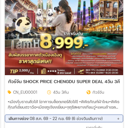
ทัวร์จีน SHOCK PRICE CHENGDU SUPER DEAL 4วัน 3คืน (
CN_EU00001
4วัน 3คืน
ทัวร์จีน
•เมืองโบราณลั่วไต้ (อาคารบล็อกเกอร์ลั่วไต้) •พิพิธภัณฑ์ผ้าไหม•พิพิธ
ภัณฑ์เอี้ยนฮวาฉือ•เมืองตูเจียงเยี่ยน•จตุรัสหยางเทียนวู่•แพนด้าเซล
ฟี่•หอสมุดจงซู่เก๋อ•ถนนโบราณกวนเซี่ยน•สะพานหนานเฉียว ชมแสง
ไฟ น้ำตาสีฟ้า •วัดต้าฉือ•ถนนโบราณซอยกว้างแคบ•ถนนโบราณจิ่น
เดินทางช่วง
08 ส.ค. 69 - 22 ก.ย. 69 (6 ช่วงวันเดินทาง)
หลี่•ร้านยาถงเหรินถังเฉิงตู•ตงเจียวจื่อยี่•ชมหอคอยแฝดเฉิงตู • ชม
15 ส.ค. 69 - 18 ส.ค. 69
22 ส.ค. 69 - 25 ส.ค. 69
ราคาเริ่มต้น