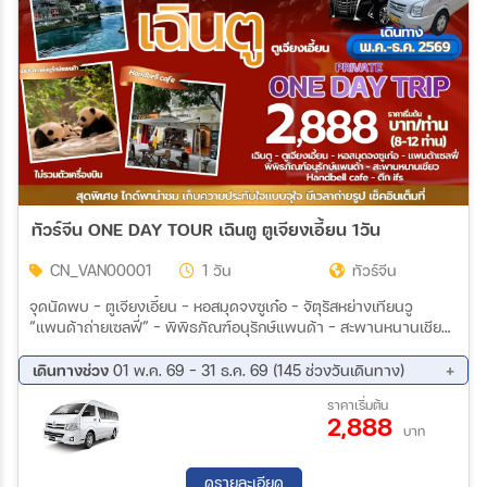
สายการบิน
ตั้งแต่วันที่
ถึงวันที่
ทัวร์จีน ONE DAY TOUR เฉินตู ตูเจียงเอี้ยน 1วัน
CN_VAN00001
1 วัน
ทัวร์จีน
เฉพาะเดือน
จุดนัดพบ – ตูเจียงเอี้ยน – หอสมุดจงซูเก๋อ – จัตุรัสหย่างเทียนวู
“แพนด้าถ่ายเซลฟี่” – พิพิธภัณฑ์อนุรักษ์แพนด้า – สะพานหนานเชียว
– เฉินตู – Handbell cafe – ส่งตึกIFS
เฉพาะเทศกาล
เดินทางช่วง
01 พ.ค. 69 - 31 ธ.ค. 69 (145 ช่วงวันเดินทาง)
09 ส.ค. 69 - 09 ส.ค. 69
10 ส.ค. 69 - 10 ส.ค. 69
ราคาเริ่มต้น
2,888
11 ส.ค. 69 - 11 ส.ค. 69
12 ส.ค. 69 - 12 ส.ค. 69
บาท
13 ส.ค. 69 - 13 ส.ค. 69
14 ส.ค. 69 - 14 ส.ค. 69
ระหว่าง
15 ส.ค. 69 - 15 ส.ค. 69
16 ส.ค. 69 - 16 ส.ค. 69
ดูรายละเอียด