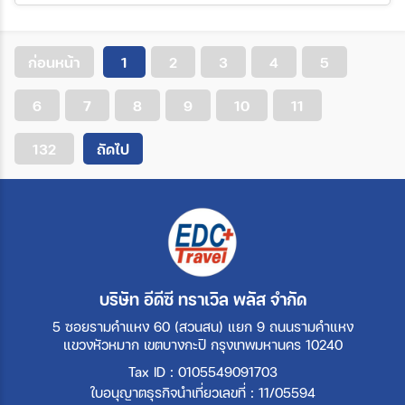
ก่อนหน้า
1
2
3
4
5
6
7
8
9
10
11
132
ถัดไป
บริษัท อีดีซี ทราเวิล พลัส จำกัด
5 ซอยรามคำแหง 60 (สวนสน) แยก 9 ถนนรามคำแหง
แขวงหัวหมาก เขตบางกะปิ กรุงเทพมหานคร 10240
Tax ID : 0105549091703
ใบอนุญาตธุรกิจนำเที่ยวเลขที่ : 11/05594