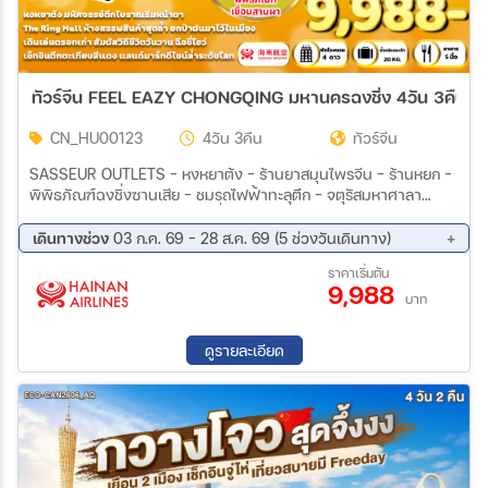
ทัวร์จีน FEEL EAZY CHONGQING มหานครฉงชิ่ง 4วัน 3คืน (
CN_HU00123
4วัน 3คืน
ทัวร์จีน
SASSEUR OUTLETS – หงหยาต้ง - ร้านยาสมุนไพรจีน – ร้านหยก –
พิพิธภัณฑ์ฉงชิ่งซานเสีย – ชมรถไฟฟ้าทะลุตึก - จตุรัสมหาศาลา
ประชาคม – หมู่บ้านโบราณฉือชี่โข่ว - ร้านหมอนยางพารา – THE
RING MALL – ถนนโบราณริมผา – พิพิธภัณฑ์ศิลปะฉงชิ่ง ถนนคนเดิน
เดินทางช่วง
03 ก.ค. 69 - 28 ส.ค. 69 (5 ช่วงวันเดินทาง)
เจี่ยฟ่างเป่ย
12 ส.ค. 69 - 15 ส.ค. 69
16 ส.ค. 69 - 19 ส.ค. 69
ราคาเริ่มต้น
9,988
20 ส.ค. 69 - 23 ส.ค. 69
24 ส.ค. 69 - 27 ส.ค. 69
บาท
28 ส.ค. 69 - 31 ส.ค. 69
ดูรายละเอียด