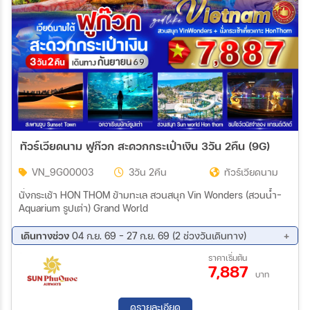
สายการบิน
ตั้งแต่วันที่
ถึงวันที่
ทัวร์เวียดนาม ฟูก๊วก สะดวกกระเป๋าเงิน 3วัน 2คืน (9G)
VN_9G00003
3วัน 2คืน
ทัวร์เวียดนาม
เฉพาะเดือน
นั่งกระเช้า HON THOM ข้ามทะเล สวนสนุก Vin Wonders (สวนน้ำ-
Aquarium รูปเต่า) Grand World
เฉพาะเทศกาล
เดินทางช่วง
04 ก.ย. 69 - 27 ก.ย. 69 (2 ช่วงวันเดินทาง)
04 ก.ย. 69 - 06 ก.ย. 69
25 ก.ย. 69 - 27 ก.ย. 69
ราคาเริ่มต้น
7,887
บาท
ระหว่าง
ดูรายละเอียด