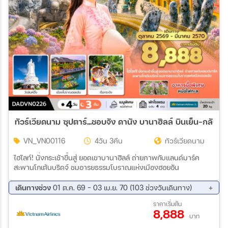
ทัวร์เวียดนาม ซุปตาร์...ชอบจัง ดานัง บานาฮิลล์ บินเย็น-กลับเย
VN_VN00116
4วัน 3คืน
ทัวร์เวียดนาม
ไฮไลท์! นั่งกระเช้าขึ้นสู่ ยอดเขาบานาฮิลล์ ถ่ายภาพกับแลนด์มาร์ค
สะพานโกเต้นบริดจ์ ชมอารยธรรมโบราณแห่งเมืองฮอยอัน
เดินทางช่วง
01 ต.ค. 69 - 03 เม.ย. 70 (103 ช่วงวันเดินทาง)
01 ต.ค. 69 - 04 ต.ค. 69
03 ต.ค. 69 - 06 ต.ค. 69
ราคาเริ่มต้น
8,888
05 ต.ค. 69 - 08 ต.ค. 69
07 ต.ค. 69 - 10 ต.ค. 69
บาท
08 ต.ค. 69 - 11 ต.ค. 69
11 ต.ค. 69 - 14 ต.ค. 69