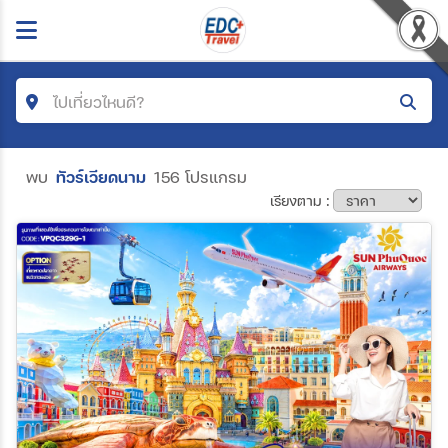
ไปเที่ยวไหนดี?
ค้นหาโปรแกรมทัวร์
พบ
ทัวร์เวียดนาม
156 โปรแกรม
เรียงตาม :
คำค้นหา
โซน
ประเทศ
เมือง