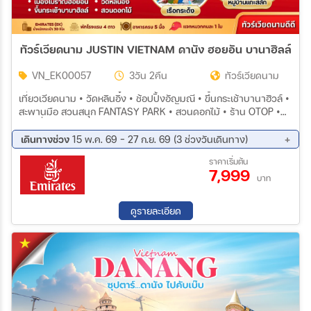
ทัวร์เวียดนาม JUSTIN VIETNAM ดานัง ฮอยอัน บานาฮิลล์ 3
VN_EK00057
3วัน 2คืน
ทัวร์เวียดนาม
เที่ยวเวียดนาม • วัดหลินอิ๋ง • ช้อปปิ้งอัญมณี • ขึ้นกระเช้าบานาฮิวล์ •
สะพานมือ สวนสนุก FANTASY PARK • สวนดอกไม้ • ร้าน OTOP •
ร้านเยื่อไผ่ • เมืองโบราณ ฮอยอัน • ล่องเรือกระด้ง • หมู่บ้านแกะสลัก
หินอ่อน • ร้านผ้าไหม • สะพานมังกร • สนามบินดานัง
เดินทางช่วง
15 พ.ค. 69 - 27 ก.ย. 69 (3 ช่วงวันเดินทาง)
14 ส.ค. 69 - 16 ส.ค. 69
04 ก.ย. 69 - 06 ก.ย. 69
ราคาเริ่มต้น
7,999
25 ก.ย. 69 - 27 ก.ย. 69
บาท
ดูรายละเอียด