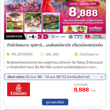
ทัวร์เวียดนาม ซุปตาร์… มนต์เสน่ห์ดานัง เที่ยวเมืองสวรรค์บานาฮ
VN_EK00083
4วัน 3คืน
ทัวร์เวียดนาม
สัมผัสเสน่ห์แห่งเมืองชายทะเลสุดโรแมนติกแห่ง Da Nang เช็กอินแลนด์
มาร์กสุดอลังการบน Ba Na Hills ชมสะพานมือยักษ์สุดตระการตา
เพลิดเพลินกับบรรยากาศเมืองสวรรค์เหนือเมฆ เที่ยวคุ้มเต็มอิ่มด้วย
ไฟลท์บินค่ำ–กลับดึก เก็บครบทุกไฮไลต์แบบไม่พลาดทุกช่วงเวลา
เดินทางช่วง
02 ต.ค. 69 - 14 ธ.ค. 69 (13 ช่วงวันเดินทาง)
02 ต.ค. 69 - 05 ต.ค. 69
09 ต.ค. 69 - 12 ต.ค. 69
ราคาเริ่มต้น
8,888
11 ต.ค. 69 - 14 ต.ค. 69
16 ต.ค. 69 - 19 ต.ค. 69
บาท
23 ต.ค. 69 - 26 ต.ค. 69
30 ต.ค. 69 - 02 พ.ย. 69
06 พ.ย. 69 - 09 พ.ย. 69
13 พ.ย. 69 - 16 พ.ย. 69
ดูรายละเอียด
20 พ.ย. 69 - 23 พ.ย. 69
27 พ.ย. 69 - 30 พ.ย. 69
04 ธ.ค. 69 - 07 ธ.ค. 69
06 ธ.ค. 69 - 09 ธ.ค. 69