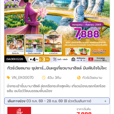
ทัวร์เวียดนาม ซุปตาร์…บินหรูเที่ยว
VN_EK00070
4วัน 3คืน
ทัวร์เวียดนาม
นั่งกระเช้าขิ้นบานาฮิลล์ ล่องเรือกระด้งสุดฟิน เที่ยวเมืองมรดกโลกโออ
ยอัน ชมโชว์วัฒนธรรมพื้นเมือง
เดินทางช่วง
03 ก.ค. 69 - 28 ก.ย. 69 (8 ช่วงวันเดินทาง)
09 ส.ค. 69 - 12 ส.ค. 69
14 ส.ค. 69 - 17 ส.ค. 69
ราคาเริ่มต้น
21 ส.ค. 69 - 24 ส.ค. 69
28 ส.ค. 69 - 31 ส.ค. 69