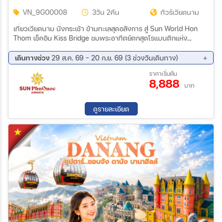
VN_9G00008
3วัน 2คืน
ทัวร์เวียดนาม
เที่ยวเวียดนาม นั่งกระเช้า ข้ามทะเลสุดอลังการ สู่ Sun World Hon
Thom เช็คอิน Kiss Bridge ชมพระอาทิตย์ตกสุดโรแมนติกแห่ง
Sunset Town Vinpearl Sea Shell Aquarium และ Grand World
เดินเล่น VuiFesta ถนนคนเดินสุดชิคริมทะเล
เดินทางช่วง
29 ส.ค. 69 - 20 ก.ย. 69 (3 ช่วงวันเดินทาง)
29 ส.ค. 69 - 31 ส.ค. 69
11 ก.ย. 69 - 13 ก.ย. 69
ราคาเริ่มต้น
8,888
18 ก.ย. 69 - 20 ก.ย. 69
บาท
ดูรายละเอียด