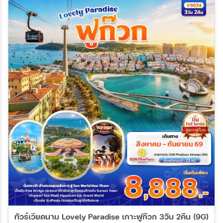
11 ธ.ค. 69 - 14 ธ.ค. 69
ทัวร์เวียดนาม Lovely Paradise เกาะฟูก๊วก 3วัน 2คืน (9G)