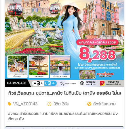
ทัวร์เวียดนาม ซุปตาร์...ดานัง ไปคับเบ๊บ (ดานัง ฮอยอัน ไม่นอนบ
VN_VZ00143
3วัน 2คืน
ทัวร์เวียดนาม
นั่งกระเชาขึ้นยอดเขาบานาฮิลล์ ชมอรายธรรมโบราณแห่งฮอยอัน นั่ง
เรือกระด้ง