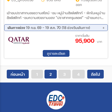
ออก
เข้าชมปราสาทนอยชวานสไตน์ -ชม หมู่บ้านฮัลล์สตัทท์ - พักในหมูบ้าน
ฮัลล์สตัทท์ -ชมความสวยงามของ “ปราสาทครุมลอฟ” -เข้าชมความ
ยิ่งใหญ่ของ “ปราสาทปร๊าก” -เข้าชม “สวนมิราเบลล์” (Mirabell
Garden) -เข้าชม “พระราชวังเชินบรุนน์” -ล่องเรือชมวิวทิวทัศน์สอง
เดินทางช่วง
19 ก.ย. 69 - 19 ส.ค. 70 (18 ช่วงวันเดินทาง)
ฟากฝั่งแม่น้ำดานูบ -ชมกำแพง เลนนอน (Lennon Wall) -มิวนิค -
11 ก.ย. 69 - 19 ก.ย. 69
02 ต.ค. 69 - 10 ต.ค. 69
ราคาเริ่มต้น
โอเบอรามาเกา - นั่งกระเช้าพิชิตยอดเขาซุกสปิตเซ่ -ซอลส์เบิร์ก -
95,900
17 ต.ค. 69 - 25 ต.ค. 69
30 ต.ค. 69 - 07 พ.ย. 69
ฮัลล์สตัทท์ - เชสกี้ คลุมลอฟ - ปราสาทครุมลอฟ -กรุงปร๊าก -
บาท
18 พ.ย. 69 - 26 พ.ย. 69
04 ธ.ค. 69 - 12 ธ.ค. 69
ปราสาทปร๊าก - สะพานชาร์ลส์ - หอนาฬิกาดาราศาสตร์ - บราติสลา
23 ม.ค. 70 - 31 ม.ค. 70
13 ก.พ. 70 - 21 ก.พ. 70
วา -กรุงเวียนนา - พระราชวังเชินบรุนน์ - สวนสาธารณะสตัดปาร์ค -
ดูรายละเอียด
06 มี.ค. 70 - 14 มี.ค. 70
20 มี.ค. 70 - 28 มี.ค. 70
ถนนคาร์ทเนอร์ -กรุงบูดาเปสต์ - คาสเซิ่ลฮิลล์ - ฮีโร่สแควร์ - ล่องเรือ
04 เม.ย. 70 - 12 เม.ย. 70
10 เม.ย. 70 - 18 เม.ย. 70
ชมวิวทิวทัศน์สองฟากฝั่งแม่น้ำดานูบ -ช้อปปิ้ง “Outlet Parndorf” -
ชมโบสถ์แมทเทียส - ชมเมืองบูดาเปสต์ – ป้อมฟิชเชอร์แมน -ช้อปปิ้ง
01 พ.ค. 70 - 09 พ.ค. 70
19 พ.ค. 70 - 27 พ.ค. 70
สิ้นค้าแบรนด์เนมระดับไฮท์เอน บน“ถนนคาร์ทเนอร์” ย่านถนนการค้าที่
29 พ.ค. 70 - 06 มิ.ย. 70
19 มิ.ย. 70 - 27 มิ.ย. 70
ก่อนหน้า
1
2
3
4
ถัดไป
ตั้งอยู่ใจกลางเมือง -ขาหมูเยอรมันหนังอบกรอบ พร้อมเครื่องดื่ม
15 ก.ค. 70 - 23 ก.ค. 70
11 ส.ค. 70 - 19 ส.ค. 70
-อาหารพื้นเมือง Mix Grill อร่อยจุใจกับเนื้อสัตว์ 3 ชนิด(หมู ไก่ ปลา)
-ซี่โครงหมูอบสไตล์เวียนนา - เมนูฮังกาเรียนกูลาซซุป