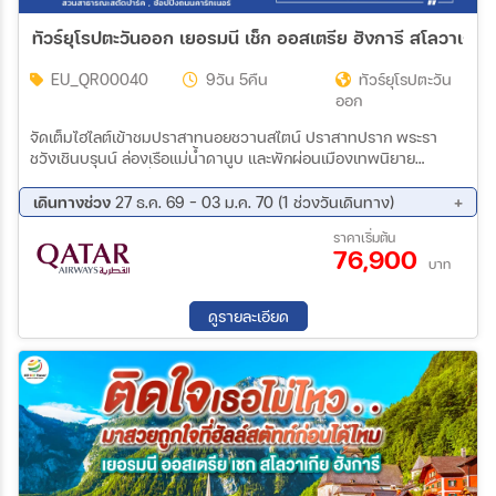
ทัวร์ยุโรปตะวันออก เยอรมนี เช็ก ออสเตรีย ฮังการี สโลวาเกีย *
EU_QR00040
9วัน 5คืน
ทัวร์ยุโรปตะวัน
ออก
จัดเต็มไฮไลต์เข้าชมปราสาทนอยชวานสไตน์ ปราสาทปราก พระรา
ชวังเชินบรุนน์ ล่องเรือแม่น้ำดานูบ และพักผ่อนเมืองเทพนิยาย
ฮัลล์สตัทท์ เพร้อมอิ่มอร่อยกับเมนูพิเศษขาหมูเยอรมันและเป็ดย่างโบฮี
เมียน
เดินทางช่วง
27 ธ.ค. 69 - 03 ม.ค. 70 (1 ช่วงวันเดินทาง)
27 ธ.ค. 69 - 03 ม.ค. 70
ราคาเริ่มต้น
76,900
บาท
ดูรายละเอียด