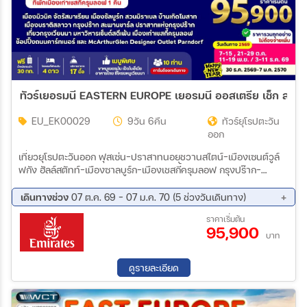
ทัวร์เยอรมนี EASTERN EUROPE เยอรมนี ออสเตรีย เช็ก สโลวาเ
EU_EK00029
9วัน 6คืน
ทัวร์ยุโรปตะวัน
ออก
เที่ยวยุโรปตะวันออก ฟุสเซ่น-ปราสาทนอยชวานสไตน์-เมืองเซนต์วูล์
ฟกัง ฮัลล์สตัทท์-เมืองซาลบูร์ก-เมืองเชสกี้ครุมลอฟ กรุงปร๊าก-
ปราสาทแห่งกรุงปราก-สะพานชาร์ลส์ เมืองเก่ากรุงปร๊าก เมืองบราติ
สลาวา-บูดาเปสต์-Fisherman Bastion ล่องเรือแม่น้ำดานูบ-
เดินทางช่วง
07 ต.ค. 69 - 07 ม.ค. 70 (5 ช่วงวันเดินทาง)
McArthurGlen Designer Outletกรุงเวียนนา พระราชวังเชินบรุนน์-
07 ต.ค. 69 - 15 ต.ค. 69
21 ต.ค. 69 - 29 ต.ค. 69
ราคาเริ่มต้น
มหาวิหารเซนต์สตีเฟน ย่านถนนคาร์นท์เนอร์-สนามบินกรุงเวียนนา
95,900
11 พ.ย. 69 - 19 พ.ย. 69
03 ธ.ค. 69 - 11 ธ.ค. 69
บาท
30 ธ.ค. 69 - 07 ม.ค. 70
ดูรายละเอียด