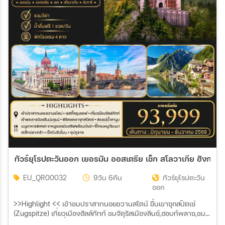
ทัว
EU_QR00032
9วัน 6คืน
ทัวร์ยุโรปตะวัน
ออก
>>Highlight << เข้าชมปราสาทนอยชวานสไตน์ ขึ้นเขาซุกสปิตเซ่
(Zugspitze) เที่ยวเมืองฮัลล์ทัทท์ ชมจัตุรัสเมืองลินซ์,ฮอบท์พลาซ,ชม
มหาวิหารเก่า เชสกี้ครุมลอฟประเทศสาธารณรัฐเชค ชมมหาวิหารเซนต์