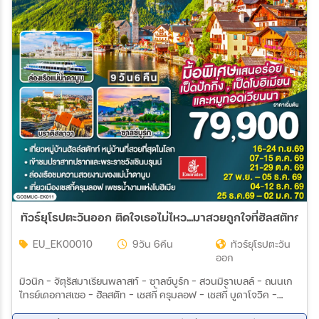
ทัวร์ยุโรปตะวันออก ติดใจเธอไม่ไหว...มาสวยถูกใจที่ฮัลสตัทก่อ
EU_EK00010
9วัน 6คืน
ทัวร์ยุโรปตะวัน
ออก
มิวนิก – จัตุรัสมาเรียนพลาสท์ – ซาลซ์บูร์ก - สวนมิราเบลล์ - ถนนเก
ไทรย์เดอกาสเซอ - ฮัลสตัท – เชสกี้ ครุมลอฟ – เชสกี้ บูดาโจวิค –
คาร์โลวี วารี – ปราก - สะพานชาร์ล – เข้าชมปราสาทแห่งปราก – เข้า