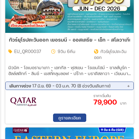
ทัวร์ยุโรปตะวันออก เยอรมนี - ออสเตรีย - เช็ก - สโลวาเกีย - 
EU_QR00037
9วัน 6คืน
ทัวร์ยุโรปตะวัน
ออก
มิวนิค – โอเบอรามาเกา – เอททัล – ฟุสเซน – โรเซนไฮม์ – ซาลส์บูร์ก –
ฮัลล์สตัทท์ – ลินซ์ – เชสกี้คลุมลอฟ – ปร๊าก – บราติสลาวา – เวียนนา
– บูดาเปสต์ ปราสาทนอยชวานสไตน์ – หมู่บ้านโอเบอรามาเกา – สำนัก
สงฆ์เอททัล – เมืองโรเซนไฮม์ – เมืองซาลส์บูร์ก – บ้านโมสาร์ท – สวน
เดินทางช่วง
17 มิ.ย. 69 - 03 ม.ค. 70 (8 ช่วงวันเดินทาง)
มิราเบลล์ – หมู่บ้านฮัลล์สตัทท์ – ปราสาทครุมลอฟ – กรุงปร๊าก –
12 ส.ค. 69 - 20 ส.ค. 69
18 ก.ย. 69 - 26 ก.ย. 69
ราคาเริ่มต้น
ปราสาทปร๊าก – มหาวิหารเซนต์วิตัส – สะพานชาร์ลส์ – หอนาฬิกา
79,900
02 ต.ค. 69 - 10 ต.ค. 69
17 ต.ค. 69 - 25 ต.ค. 69
ดาราศาสตร์ – ประตูไมเคิล – เมืองบราติสลาวา – รูปปั้นคนตกท่อ –
บาท
31 ต.ค. 69 - 08 พ.ย. 69
20 พ.ย. 69 - 28 พ.ย. 69
กรุงเวียนนา – พระราชวังเชินบรุนน์ – สวนสาธารณะสตัดปาร์ค – รูป
05 ธ.ค. 69 - 13 ธ.ค. 69
26 ธ.ค. 69 - 03 ม.ค. 70
ปั้นโยฮันสเตราส์ – โบสถ์เซนต์สตีเฟน – Outlet Parndorf – กรุง
ดูรายละเอียด
บูดาเปสต์ – คาสเซิ่ลฮิลล์ – ป้อมฟิชเชอร์แมนบาสเตียน – โบสถ์แมท
เทียส – ฮีโร่สแควร์ – ล่องเรือแม่น้ำดานูบ เมนูพิเศษ : ขาหมูเยอรมัน -
ปลาเทราท์ซอสเลิศรส - ซี่โครงหมูอบสไตล์เวียนนา - กูลาสฮังกาเรียน