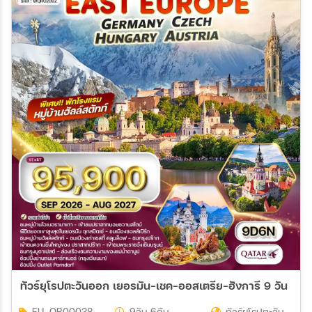
ทัวร์ยุโรปตะวันออก เยอรมัน-เชค-ออสเตรีย-ฮังการี 9 วัน (
EU_QR00038
9วัน 6คืน
ทัวร์ยุโรปตะวัน