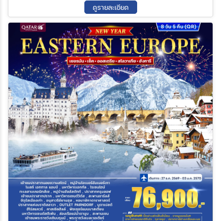
ปราสาทครุมลอฟ – เมืองเชสเกบูเดอโจวิซ
ดูรายละเอียด
ค้นหา