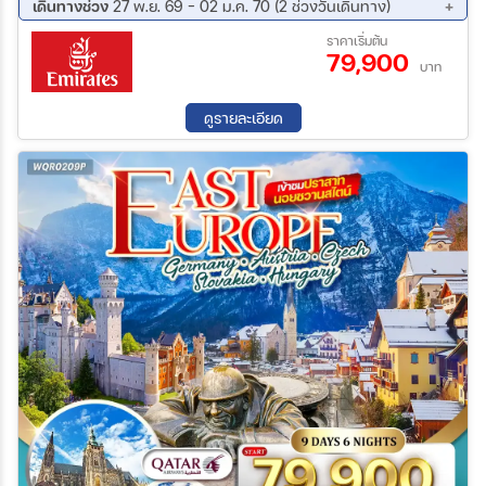
ชมมหาวิหารเซนต์วิตุส – ย่านช่างทองโบราณ - บราติสลาวา –
เดินทางช่วง
27 พ.ย. 69 - 02 ม.ค. 70 (2 ช่วงวันเดินทาง)
Parndorf Outlet – บูดาเปสต์ – ล่องเรือแม่น้ำดานูบ - เวียนนา– เข้า
27 พ.ย. 69 - 05 ธ.ค. 69
25 ธ.ค. 69 - 02 ม.ค. 70
ราคาเริ่มต้น
ชมพระราชวังเชินบรุนน์ - ถนนคาร์ทเนอร์
79,900
บาท
ดูรายละเอียด