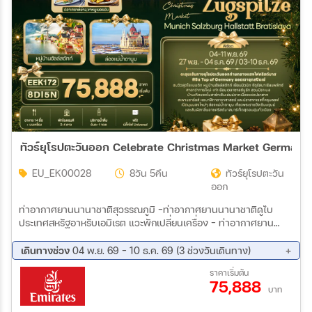
สายการบิน
ตั้งแต่วันที่
ถึงวันที่
ทัวร์ยุโรปตะวันออก Celebrate Christmas Market Germany 
EU_EK00028
8วัน 5คืน
ทัวร์ยุโรปตะวัน
เฉพาะเดือน
ออก
ท่าอากาศยานนานาชาติสุวรรณภูมิ –ท่าอากาศยานนานาชาติดูไบ
ประเทศสหรัฐอาหรับเอมิเรต แวะพักเปลี่ยนเครื่อง – ท่าอากาศยาน
เฉพาะเทศกาล
นานาชาติมิวนิก ประเทศเยอรมัน – เมืองมิวนิก – จัตุรัสมาเรียนพลัทซ์
– ศาลาว่าการใหม่ – ศาลาว่าการเก่า – เมืองการ์มิช-พาร์เทินเคียร์เชิน
เดินทางช่วง
04 พ.ย. 69 - 10 ธ.ค. 69 (3 ช่วงวันเดินทาง)
เมืองการ์มิช-พาร์เทินเคียร์เชิน – เมืองไอป์เซ – นั่งกระเช้าจากสถานี
04 พ.ย. 69 - 11 พ.ย. 69
27 พ.ย. 69 - 04 ธ.ค. 69
ราคาเริ่มต้น
ไอป์เซสู่ยอดเขาซุกสปิตเซ่ – เมืองซาลซ์บูร์ก – สวนมิราเบล – บ้านเกิด
75,888
03 ธ.ค. 69 - 10 ธ.ค. 69
ของโมสาร์ท – จัตุรัสศูนย์กลางประวัติศาสตร์ เมืองซาลซ์บูร์ก – หมู่
บาท
ระหว่าง
บ้านฮัลส์สตัทท์ – เมืองมรดกโลกเชสกี้ ครุมลอฟ สาธารณรัฐเช็ก –