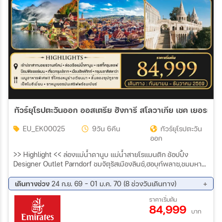
ทัว
EU_EK00025
9วัน 6คืน
ทัวร์ยุโรปตะวัน
ออก
>> Highlight << ล่องแม่น้ำดานูบ แม่น้ำสายโรแมนติก ช้อปปิ้ง
Designer Outlet Parndorf ชมจัตุรัสเมืองลินซ์,ฮอบท์พลาซ,ชมมหา
วิหารเก่า ชมมหาวิหารเซนต์วิตุส , สะพานชาลส์ เชสกี้ครุมลอฟประเทศ
สาธารณรัฐเชค เที่ยวเมืองฮัลล์ทัทท์ เข้าชมปราสาทนอยชวานสไตน์
เดินทางช่วง
24 ก.ย. 69 - 01 ม.ค. 70 (8 ช่วงวันเดินทาง)
ชมจตุรัสมาเรียนพาส
24 ก.ย. 69 - 02 ต.ค. 69
08 ต.ค. 69 - 16 ต.ค. 69
ราคาเริ่มต้น
84,999
15 ต.ค. 69 - 23 ต.ค. 69
22 ต.ค. 69 - 30 ต.ค. 69
บาท
19 พ.ย. 69 - 27 พ.ย. 69
01 ธ.ค. 69 - 09 ธ.ค. 69