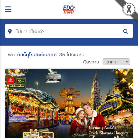
ไปเที่ยวไหนดี?
ค้นหาโปรแกรมทัวร์
พบ
ทัวร์ยุโรปตะวันออก
35 โปรแกรม
เรียงตาม :
คำค้นหา
โซน
ประเทศ
เมือง