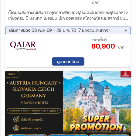
ออก
เปิดประสบการณ์เส้นทางสุดคลาสสิกของยุโรปตะวันออกและยุโรปกลาง
เที่ยวครบ 5 ประเทศ เยอรมนี เช็ก ออสเตรีย สโลวาเกีย และฮังการี ชม
เมืองเก่าแสนโรแมนติก พระราชวังอันงดงาม ปราสาทเก่าแก่ และ
แลนด์มาร์กระดับโลก พร้อมดื่มด่ำเสน่ห์แห่งวัฒนธรรมยุโรปในทริป
เดินทางช่วง
08 พ.ย. 69 - 29 มี.ค. 70 (7 ช่วงวันเดินทาง)
เดียวสุดคุ้ม
08 พ.ย. 69 - 16 พ.ย. 69
02 ธ.ค. 69 - 10 ธ.ค. 69
ราคาเริ่มต้น
80,900
20 ธ.ค. 69 - 28 ธ.ค. 69
24 ม.ค. 70 - 01 ก.พ. 70
บาท
17 ก.พ. 70 - 25 ก.พ. 70
03 มี.ค. 70 - 11 มี.ค. 70
21 มี.ค. 70 - 29 มี.ค. 70
ดูรายละเอียด