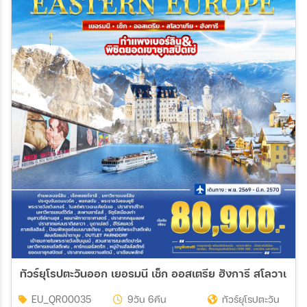
ทัวร์ยุโรปตะวันออก เยอรมนี เช็ก ออสเตรีย ฮังการี สโลวาเกีย 
EU_QR00035
9วัน 6คืน
ทัวร์ยุโรปตะวัน