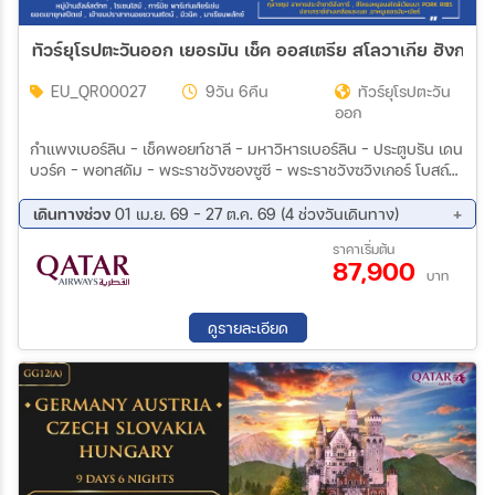
EU_QR00027
9วัน 6คืน
ทัวร์ยุโรปตะวัน
ออก
กำแพงเบอร์ลิน - เช็คพอยท์ชาลี - มหาวิหารเบอร์ลิน – ประตูบรัน เดน
บวร์ค – พอทสดัม - พระราชวังซองซูซี – พระราชวังซวิงเกอร์ โบสถ์ฟ
ราวเอนเคียร์เชอ – เดรสเดน ปราสาทปร๊าก - มหาวิหารเซนต์วิตัส – สะ
พานชาร์ลส์ - จัตุรัสเมืองเก่า – อนุสาวรีย์ยานฮุส – หอนาฬิกา
เดินทางช่วง
01 เม.ย. 69 - 27 ต.ค. 69 (4 ช่วงวันเดินทาง)
ดาราศาสตร์ - ปราสาทคลุมลอฟ - ปราสาทแห่งบราติสลาวา
08 ส.ค. 69 - 16 ส.ค. 69
20 ก.ย. 69 - 28 ก.ย. 69
ราคาเริ่มต้น
87,900
12 ต.ค. 69 - 20 ต.ค. 69
19 ต.ค. 69 - 27 ต.ค. 69
บาท
ดูรายละเอียด