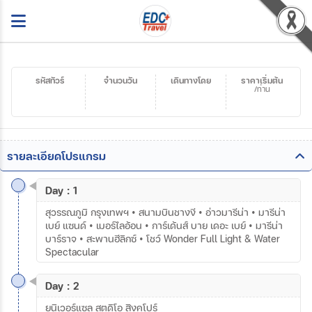
รหัสทัวร์
จำนวนวัน
เดินทางโดย
ราคาเริ่มต้น
/ท่าน
รายละเอียดโปรแกรม
Day : 1
สุวรรณภูมิ กรุงเทพฯ • สนามบินชางงี • อ่าวมารีน่า • มารีน่า
เบย์ แซนด์ • เมอร์ไลอ้อน • การ์เด้นส์ บาย เดอะ เบย์ • มารีน่า
บาร์ราจ • สะพานฮีลิกซ์ • โชว์ Wonder Full Light & Water
Spectacular
Day : 2
ยูนิเวอร์แซล สตูดิโอ สิงคโปร์