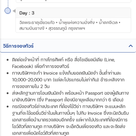
Day : 3
วัดพระธาตุเขี้ยวแก้ว • น้ำพุแห่งความมั่งคั่ง • น้ำตกจีเวล •
สนามบินชางงี • สุวรรณภูมิ กรุงเทพฯ
วิธีการจองทัวร์
ติดต่อเจ้าหน้าที่ ทางโทรศัพท์ หรือ สื่อโซเชียลมีเดีย (Line,
Facebook) เพื่อทำการจองทัวร์
ทางบริษัทฯจะทำ Invoice แจ้งเก็บยอดเงินมัดจำ ขั้นต่ำท่านละ
10,000-20,000 บาท (แต่ละโปรแกรมไม่เท่ากัน) ชำระหลังจาก
การจองภายใน 2 วัน
ส่งหลักฐานการโอนเงินมัดจำ พร้อมหน้า Passport ของผู้เดินทาง
มายังบริษัทฯ (ซึ่ง Passport ต้องมีอายุเหลือมากกว่า 6 เดือน)
กรณีจองทัวร์ต่างประเทศ ที่ต้องใช้วีซ่า ทางบริษัทฯ จะแนบหลัก
ฐานที่จะใช้ขอยื่นวีซ่าในเส้นทางนั้นๆ ไปกับ Invoice ซึ่งจะนัดวันรับ
เอกสารเพื่อนำมาตรวจสอบอีกครั้ง แต่หากไปประเทศที่ต้องมีการ
โชว์ตัวที่สถานทูต ทางบริษัทฯ จะเช็ควันเพื่อจองคิว และจะจัดส่ง
เอกสารเพื่อนัดโชว์ตัวที่สถานทูต